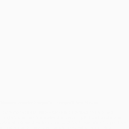
Minunea Primelor Fotografii – Fotografii Nou Nascuti
Fotografiile nou-născuților reprezintă o minunată formă de artă
fotografică, în care frumusețea și inocența copiilor sunt surprinse în
cele mai delicate și tandre moduri posibile. Aceste prime fotografii ale
micuților aduc bucurie și emoții atât proaspeților părinți, cât și