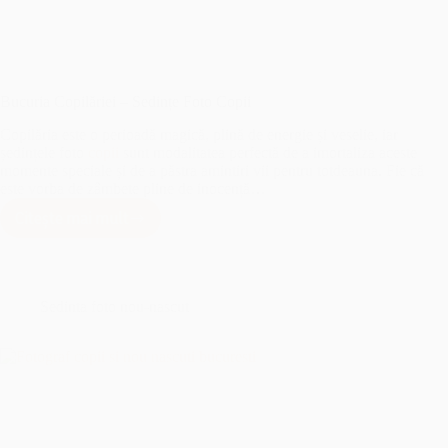
Bucuria Copilăriei – Sedințe Foto Copii
Copilăria este o perioadă magică, plină de energie și veselie, iar
ședințele foto
copii
sunt modalitatea perfectă de a imortaliza aceste
momente speciale și de a păstra amintiri vii pentru totdeauna. Fie că
este vorba de zâmbete pline de inocență…
Citește mai mult
Bucuria
Copilăriei
–
Sedințe
Foto
Sedinta foto nou-nascut
Copii