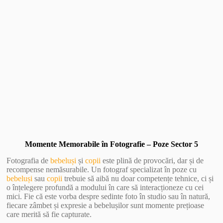
Vezi Galerie Foto
Momente Memorabile în Fotografie – Poze Sector 5
Fotografia de
bebeluși
și
copii
este plină de provocări, dar și de
recompense nemăsurabile. Un fotograf specializat în poze cu
bebeluși
sau
copii
trebuie să aibă nu doar competențe tehnice, ci și
o înțelegere profundă a modului în care să interacționeze cu cei
mici. Fie că este vorba despre sedinte foto în studio sau în natură,
fiecare zâmbet și expresie a bebelușilor sunt momente prețioase
care merită să fie capturate.