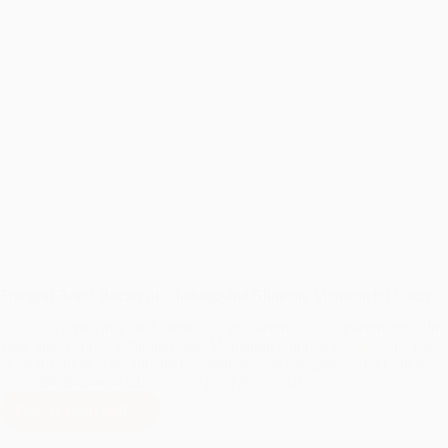
Fotograf Botez București – Îmbrățișând Sfințenia Momentelor Unice
Un
botez
reprezintă unul dintre cele mai semnificative evenimente din
viața unui copil și a familiei sale. Momentul sfințit al
botezului
merită
să fie însoțit de o documentare fotografică de excepție. Fotograful de
botez
din București aduce o perspectivă specială…
Citește mai mult
Fotograf
Botez