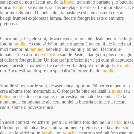
sunt poze de nou născut sau de la
botez
, transmit o puritate și o bucurie
unică.
Familia
se extinde, iar fiecare etapă merită să fie imortalizată. De
la primul zâmbet al bebelușului, la pasiunea și entuziasmul cu care
băieții frumoși explorează lumea, fiecare fotografie este o amintire
prețioasă.
Crăciunul și Paștele sunt, de asemenea, momente ideale pentru sedințe
foto în
familie
. Aceste sărbători aduc împreună generații, de la cei mai
mici membri ai
familiei
, bebelușii, la părinți și bunici. Decorurile
tematice, fie că sunt de
Crăciun
sau de Paște, adaugă un plus de magie
și culoare fotografiilor. Un fotograf profesionist va ști cum să captureze
esența acestor momente, fie că este vorba despre un fotograf de
nunta
din București sau despre un specialist în fotografia de
familie
.
Nunțile și botezurile sunt, de asemenea, oportunități perfecte pentru a
crea albume foto memorabile. O fotografie bine realizată la
nunta
sau
botez
nu este doar o imagine, ci povestea unei zile de neuitat. De la
momentele emoționante ale ceremoniei la bucuria petrecerii, fiecare
cadru spune o poveste unică.
În acest context, voucherul pentru o sedință foto devine un
cadou
ideal.
Oferind posibilitatea de a captura momente prețioase, de la aniversări
de 1 an la sărbători în
familie
, un
voucher
pentru o sedință foto este un