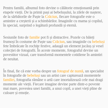
Pentru familii, albumul foto devine o călătorie emoționantă prin
etapele vieții. De la primii pași ai bebelușului, la zilele de naștere,
de la sărbătorile de Paște la
Crăciun
, fiecare fotografie este o
amintire a creșterii și a schimbărilor. Imaginile cu mama și copilul,
în special, surprind o legătură profundă și eternă.
Sesiunile foto de
familie
pot fi și distractive. Pozele cu băieți
frumoși în costume de Paște sau
Crăciun
, sau imaginile cu
bebeluși
fete îmbrăcate în rochițe festive, adaugă un element jucăuș și vesel
colecției de fotografii. În aceste momente, fotograful devine un
povestitor vizual, care transformă momentele cotidiene în amintiri
de neuitat.
În final, fie că este vorba despre un
fotograf de nuntă
, un specialist
în fotografie de
bebeluși
sau un artist care capturează momentele
familiei
, fotografia rămâne o artă care imortalizează cele mai dragi
momente ale vieții. Fiecare imagine devine parte dintr-o poveste
mai mare, povestea unei familii, a unui copil, a unei vieți pline de
culoare și emoție.