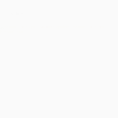
București
–
Îmbrățișând
Sedinta foto copii
Sfințenia
Momentelor
Unice