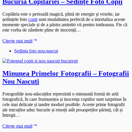
Bucuria Copilăriei – Sedințe Foto Copii
Copilăria este o perioadă magică, plină de energie și veselie, iar
ședințele foto
copii
sunt modalitatea perfectă de a imortaliza aceste
momente speciale și de a păstra amintiri vii pentru totdeauna. Fie că
este vorba de zâmbete pline de inocență…
Bucuria
Citește mai mult
Copilăriei
–
Sedinta foto nou-nascut
Sedințe
Foto
Copii
Minunea Primelor Fotografii – Fotografii
Nou Nascuti
Fotografiile nou-născuților reprezintă o minunată formă de artă
fotografică, în care frumusețea și inocența copiilor sunt surprinse în
cele mai delicate și tandre moduri posibile. Aceste prime fotografii
ale micuților aduc bucurie și emoții atât proaspeților părinți, cât și
întregii…
Minunea
Citește mai mult
Primelor