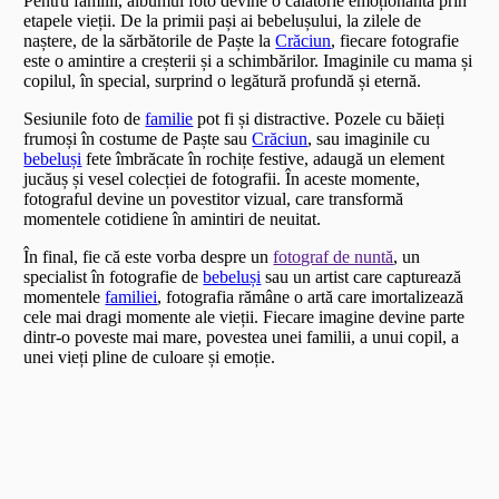
Pentru familii, albumul foto devine o călătorie emoționantă prin
etapele vieții. De la primii pași ai bebelușului, la zilele de
naștere, de la sărbătorile de Paște la
Crăciun
, fiecare fotografie
este o amintire a creșterii și a schimbărilor. Imaginile cu mama și
copilul, în special, surprind o legătură profundă și eternă.
Sesiunile foto de
familie
pot fi și distractive. Pozele cu băieți
frumoși în costume de Paște sau
Crăciun
, sau imaginile cu
bebeluși
fete îmbrăcate în rochițe festive, adaugă un element
jucăuș și vesel colecției de fotografii. În aceste momente,
fotograful devine un povestitor vizual, care transformă
momentele cotidiene în amintiri de neuitat.
În final, fie că este vorba despre un
fotograf de nuntă
, un
specialist în fotografie de
bebeluși
sau un artist care capturează
momentele
familiei
, fotografia rămâne o artă care imortalizează
cele mai dragi momente ale vieții. Fiecare imagine devine parte
dintr-o poveste mai mare, povestea unei familii, a unui copil, a
unei vieți pline de culoare și emoție.