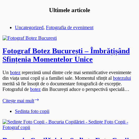
Ultimele articole
Uncategorized
,
Fotografia de eveniment
Fotograf Botez București – Îmbrățișând
Sfințenia Momentelor Unice
Un
botez
reprezintă unul dintre cele mai semnificative evenimente
din viața unui copil și a familiei sale. Momentul sfințit al
botezului
merită să fie însoțit de o documentare fotografică de excepție.
Fotograful de
botez
din București aduce o perspectivă specială…
Fotograf
Citește mai mult
Botez
București
Sedinta foto copii
–
Îmbrățișând
Sfințenia
Momentelor
Unice