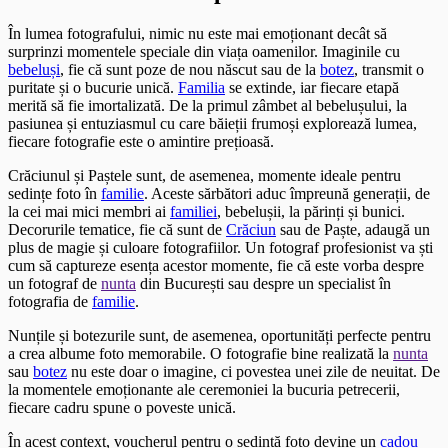
În lumea fotografului, nimic nu este mai emoționant decât să
surprinzi momentele speciale din viața oamenilor. Imaginile cu
bebeluși
, fie că sunt poze de nou născut sau de la
botez
, transmit o
puritate și o bucurie unică.
Familia
se extinde, iar fiecare etapă
merită să fie imortalizată. De la primul zâmbet al bebelușului, la
pasiunea și entuziasmul cu care băieții frumoși explorează lumea,
fiecare fotografie este o amintire prețioasă.
Crăciunul și Paștele sunt, de asemenea, momente ideale pentru
sedințe foto în
familie
. Aceste sărbători aduc împreună generații, de
la cei mai mici membri ai
familiei
, bebelușii, la părinți și bunici.
Decorurile tematice, fie că sunt de
Crăciun
sau de Paște, adaugă un
plus de magie și culoare fotografiilor. Un fotograf profesionist va ști
cum să captureze esența acestor momente, fie că este vorba despre
un fotograf de
nunta
din București sau despre un specialist în
fotografia de
familie
.
Nunțile și botezurile sunt, de asemenea, oportunități perfecte pentru
a crea albume foto memorabile. O fotografie bine realizată la
nunta
sau
botez
nu este doar o imagine, ci povestea unei zile de neuitat. De
la momentele emoționante ale ceremoniei la bucuria petrecerii,
fiecare cadru spune o poveste unică.
În acest context, voucherul pentru o sedință foto devine un
cadou