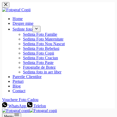
Sari
la
conținut
Home
Despre mine
Sedinte foto
Sedinta Foto Familie
Sedinta Foto Maternitate
Sedinta Foto Nou Nascut
Sedinta Foto Bebelusi
Sedinta Foto Copii
Sedinta Foto Craciun
Sedinta Foto Paste
Fotografie de Botez
Sedinta foto in aer liber
Parerile Clientilor
Preturi
Blog
Contact
Vouchere Foto Cadou
WhatsApp
Telefon
Meniu