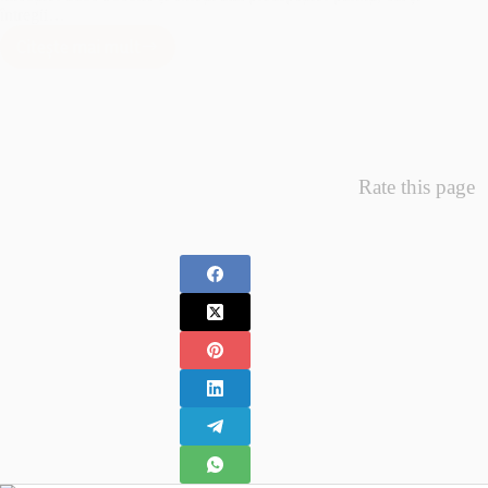
întregii…
Citește mai mult
Minunea
Primelor
Fotografii
–
Fotografii
Nou
Rate this page
Nascuti