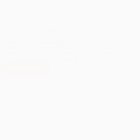
Bucuria Copilăriei – Sedințe Foto Copii
Copilăria este o perioadă magică, plină de energie și veselie, iar
ședințele foto
copii
sunt modalitatea perfectă de a imortaliza aceste
momente speciale și de a păstra amintiri vii pentru totdeauna. Fie că
este vorba de zâmbete pline de inocență…
Citește mai mult
Bucuria
Copilăriei
–
Sedințe
Foto
Sedinta foto nou-nascut
Copii