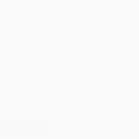
Fotograf Botez București – Îmbrățișând Sfințenia Momentelor Unice
Un
botez
reprezintă unul dintre cele mai semnificative evenimente din
viața unui copil și a familiei sale. Momentul sfințit al
botezului
merită
să fie însoțit de o documentare fotografică de excepție. Fotograful de
botez
din București aduce o perspectivă specială…
Citește mai mult
Fotograf
Botez