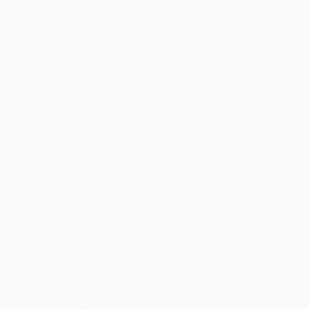
Minunea Primelor Fotografii – Fotografii Nou Nascuti
Fotografiile nou-născuților reprezintă o minunată formă de artă
fotografică, în care frumusețea și inocența copiilor sunt surprinse în
cele mai delicate și tandre moduri posibile. Aceste prime fotografii ale
micuților aduc bucurie și emoții atât proaspeților părinți, cât și