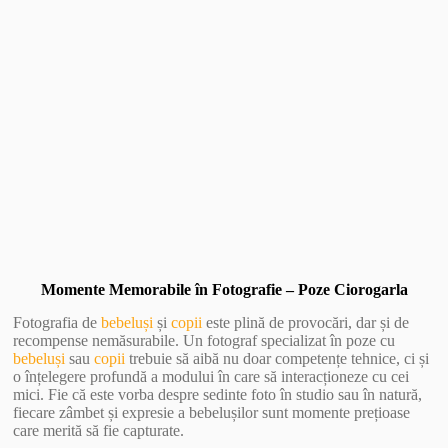
Vezi Galerie Foto
Momente Memorabile în Fotografie – Poze Ciorogarla
Fotografia de
bebeluși
și
copii
este plină de provocări, dar și de
recompense nemăsurabile. Un fotograf specializat în poze cu
bebeluși
sau
copii
trebuie să aibă nu doar competențe tehnice, ci și
o înțelegere profundă a modului în care să interacționeze cu cei
mici. Fie că este vorba despre sedinte foto în studio sau în natură,
fiecare zâmbet și expresie a bebelușilor sunt momente prețioase
care merită să fie capturate.