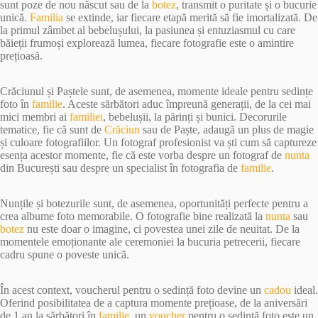
sunt poze de nou născut sau de la
botez
, transmit o puritate și o bucurie
unică.
Familia
se extinde, iar fiecare etapă merită să fie imortalizată. De
la primul zâmbet al bebelușului, la pasiunea și entuziasmul cu care
băieții frumoși explorează lumea, fiecare fotografie este o amintire
prețioasă.
Crăciunul și Paștele sunt, de asemenea, momente ideale pentru sedințe
foto în
familie
. Aceste sărbători aduc împreună generații, de la cei mai
mici membri ai
familiei
, bebelușii, la părinți și bunici. Decorurile
tematice, fie că sunt de
Crăciun
sau de Paște, adaugă un plus de magie
și culoare fotografiilor. Un fotograf profesionist va ști cum să captureze
esența acestor momente, fie că este vorba despre un fotograf de
nunta
din București sau despre un specialist în fotografia de
familie
.
Nunțile și botezurile sunt, de asemenea, oportunități perfecte pentru a
crea albume foto memorabile. O fotografie bine realizată la
nunta
sau
botez
nu este doar o imagine, ci povestea unei zile de neuitat. De la
momentele emoționante ale ceremoniei la bucuria petrecerii, fiecare
cadru spune o poveste unică.
În acest context, voucherul pentru o sedință foto devine un
cadou
ideal.
Oferind posibilitatea de a captura momente prețioase, de la aniversări
de 1 an la sărbători în
familie
, un
voucher
pentru o sedință foto este un