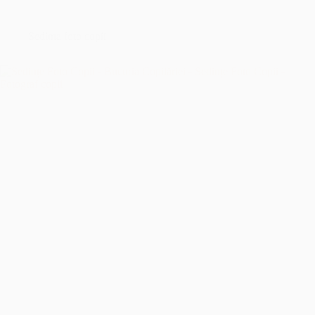
București
–
Îmbrățișând
Sedinta foto copii
Sfințenia
Momentelor
Unice