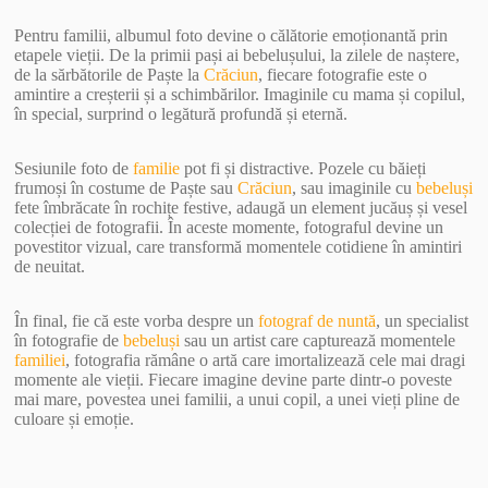
Pentru familii, albumul foto devine o călătorie emoționantă prin
etapele vieții. De la primii pași ai bebelușului, la zilele de naștere,
de la sărbătorile de Paște la
Crăciun
, fiecare fotografie este o
amintire a creșterii și a schimbărilor. Imaginile cu mama și copilul,
în special, surprind o legătură profundă și eternă.
Sesiunile foto de
familie
pot fi și distractive. Pozele cu băieți
frumoși în costume de Paște sau
Crăciun
, sau imaginile cu
bebeluși
fete îmbrăcate în rochițe festive, adaugă un element jucăuș și vesel
colecției de fotografii. În aceste momente, fotograful devine un
povestitor vizual, care transformă momentele cotidiene în amintiri
de neuitat.
În final, fie că este vorba despre un
fotograf de nuntă
, un specialist
în fotografie de
bebeluși
sau un artist care capturează momentele
familiei
, fotografia rămâne o artă care imortalizează cele mai dragi
momente ale vieții. Fiecare imagine devine parte dintr-o poveste
mai mare, povestea unei familii, a unui copil, a unei vieți pline de
culoare și emoție.