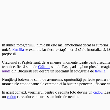
În lumea fotografului, nimic nu este mai emoționant decât să surprinz
unică.
Familia
se extinde, iar fiecare etapă merită să fie imortalizată.
prețioasă.
Crăciunul și Paștele sunt, de asemenea, momente ideale pentru sedințe
tematice, fie că sunt de
Crăciun
sau de Paște, adaugă un plus de magie ș
nunta
din București sau despre un specialist în fotografia de
familie
.
Nunțile și botezurile sunt, de asemenea, oportunități perfecte pentru 
momentele emoționante ale ceremoniei la bucuria petrecerii, fiecare c
În acest context, voucherul pentru o sedință foto devine un
cadou
idea
un
cadou
care aduce bucurie și amintiri de neuitat.