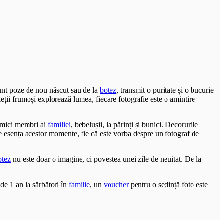
sunt poze de nou născut sau de la
botez
, transmit o puritate și o bucurie
ieții frumoși explorează lumea, fiecare fotografie este o amintire
i mici membri ai
familiei
, bebelușii, la părinți și bunici. Decorurile
ze esența acestor momente, fie că este vorba despre un fotograf de
otez
nu este doar o imagine, ci povestea unei zile de neuitat. De la
de 1 an la sărbători în
familie
, un
voucher
pentru o sedință foto este