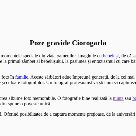
Poze gravide Ciorogarla
i momentele speciale din viața oamenilor. Imaginile cu
bebeluși
, fie că 
 De la primul zâmbet al bebelușului, la pasiunea și entuziasmul cu care bă
 foto în
familie
. Aceste sărbători aduc împreună generații, de la cei ma
i culoare fotografiilor. Un fotograf profesionist va ști cum să capture
a crea albume foto memorabile. O fotografie bine realizată la
nunta
sau
b
adru spune o poveste unică.
l. Oferind posibilitatea de a captura momente prețioase, de la aniversări 