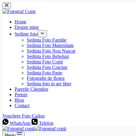
Sari
la
conținut
Home
Despre mine
Sedinte foto
Sedinta Foto Familie
Sedinta Foto Maternitate
Sedinta Foto Nou Nascut
Sedinta Foto Bebelusi
Sedinta Foto Copii
Sedinta Foto Craciun
Sedinta Foto Paste
Fotografie de Botez
Sedinta foto in aer liber
Parerile Clientilor
Preturi
Blog
Contact
Vouchere Foto Cadou
WhatsApp
Telefon
Meniu