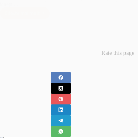
întregii…
Citește mai mult
Minunea
Primelor
Fotografii
–
Fotografii
Nou
Rate this page
Nascuti