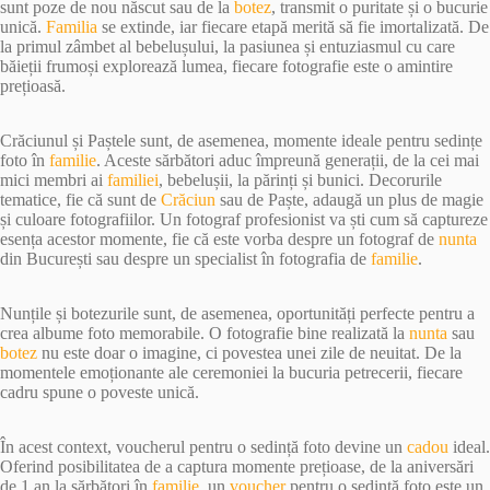
sunt poze de nou născut sau de la
botez
, transmit o puritate și o bucurie
unică.
Familia
se extinde, iar fiecare etapă merită să fie imortalizată. De
la primul zâmbet al bebelușului, la pasiunea și entuziasmul cu care
băieții frumoși explorează lumea, fiecare fotografie este o amintire
prețioasă.
Crăciunul și Paștele sunt, de asemenea, momente ideale pentru sedințe
foto în
familie
. Aceste sărbători aduc împreună generații, de la cei mai
mici membri ai
familiei
, bebelușii, la părinți și bunici. Decorurile
tematice, fie că sunt de
Crăciun
sau de Paște, adaugă un plus de magie
și culoare fotografiilor. Un fotograf profesionist va ști cum să captureze
esența acestor momente, fie că este vorba despre un fotograf de
nunta
din București sau despre un specialist în fotografia de
familie
.
Nunțile și botezurile sunt, de asemenea, oportunități perfecte pentru a
crea albume foto memorabile. O fotografie bine realizată la
nunta
sau
botez
nu este doar o imagine, ci povestea unei zile de neuitat. De la
momentele emoționante ale ceremoniei la bucuria petrecerii, fiecare
cadru spune o poveste unică.
În acest context, voucherul pentru o sedință foto devine un
cadou
ideal.
Oferind posibilitatea de a captura momente prețioase, de la aniversări
de 1 an la sărbători în
familie
, un
voucher
pentru o sedință foto este un