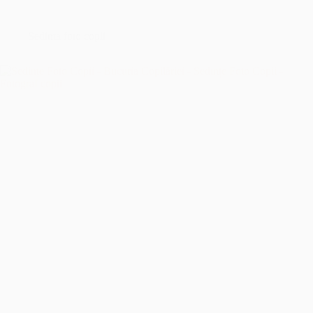
București
–
Îmbrățișând
Sedinta foto copii
Sfințenia
Momentelor
Unice