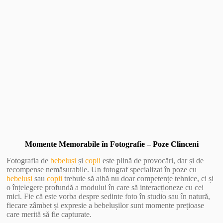
Vezi Galerie Foto
Momente Memorabile în Fotografie – Poze Clinceni
Fotografia de
bebeluși
și
copii
este plină de provocări, dar și de
recompense nemăsurabile. Un fotograf specializat în poze cu
bebeluși
sau
copii
trebuie să aibă nu doar competențe tehnice, ci și
o înțelegere profundă a modului în care să interacționeze cu cei
mici. Fie că este vorba despre sedinte foto în studio sau în natură,
fiecare zâmbet și expresie a bebelușilor sunt momente prețioase
care merită să fie capturate.