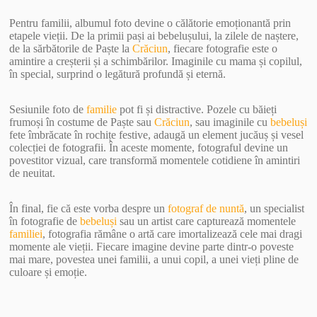
Pentru familii, albumul foto devine o călătorie emoționantă prin
etapele vieții. De la primii pași ai bebelușului, la zilele de naștere,
de la sărbătorile de Paște la
Crăciun
, fiecare fotografie este o
amintire a creșterii și a schimbărilor. Imaginile cu mama și copilul,
în special, surprind o legătură profundă și eternă.
Sesiunile foto de
familie
pot fi și distractive. Pozele cu băieți
frumoși în costume de Paște sau
Crăciun
, sau imaginile cu
bebeluși
fete îmbrăcate în rochițe festive, adaugă un element jucăuș și vesel
colecției de fotografii. În aceste momente, fotograful devine un
povestitor vizual, care transformă momentele cotidiene în amintiri
de neuitat.
În final, fie că este vorba despre un
fotograf de nuntă
, un specialist
în fotografie de
bebeluși
sau un artist care capturează momentele
familiei
, fotografia rămâne o artă care imortalizează cele mai dragi
momente ale vieții. Fiecare imagine devine parte dintr-o poveste
mai mare, povestea unei familii, a unui copil, a unei vieți pline de
culoare și emoție.