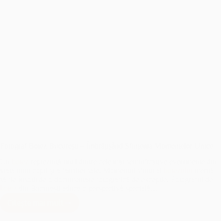
Fotograf Botez București – Îmbrățișând Sfințenia Momentelor Unice
Un
botez
reprezintă unul dintre cele mai semnificative evenimente din
viața unui copil și a familiei sale. Momentul sfințit al
botezului
merită
să fie însoțit de o documentare fotografică de excepție. Fotograful de
botez
din București aduce o perspectivă specială…
Citește mai mult
Fotograf
Botez