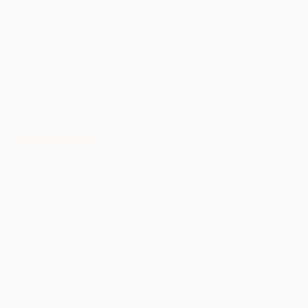
Bucuria Copilăriei – Sedințe Foto Copii
Copilăria este o perioadă magică, plină de energie și veselie, iar
ședințele foto
copii
sunt modalitatea perfectă de a imortaliza aceste
momente speciale și de a păstra amintiri vii pentru totdeauna. Fie că
este vorba de zâmbete pline de inocență…
Citește mai mult
Bucuria
Copilăriei
–
Sedințe
Foto
Sedinta foto nou-nascut
Copii