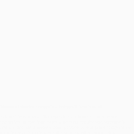
Minunea Primelor Fotografii – Fotografii Nou Nascuti
Fotografiile nou-născuților reprezintă o minunată formă de artă
fotografică, în care frumusețea și inocența copiilor sunt surprinse în
cele mai delicate și tandre moduri posibile. Aceste prime fotografii ale
micuților aduc bucurie și emoții atât proaspeților părinți, cât și