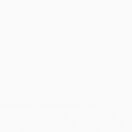
Minunea Primelor Fotografii – Fotografii Nou Nascuti
Fotografiile nou-născuților reprezintă o minunată formă de artă
fotografică, în care frumusețea și inocența copiilor sunt surprinse în
cele mai delicate și tandre moduri posibile. Aceste prime fotografii ale
micuților aduc bucurie și emoții atât proaspeților părinți, cât și