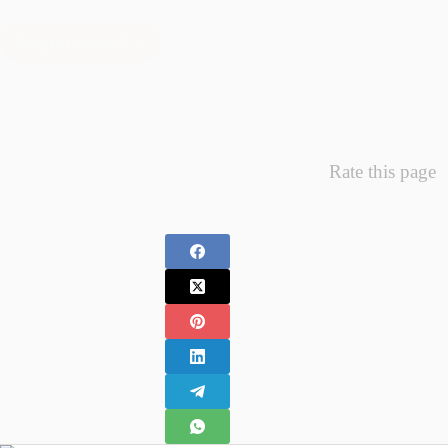
întregii…
Citește mai mult
Minunea
Primelor
Fotografii
–
Fotografii
Nou
Rate this page
Nascuti