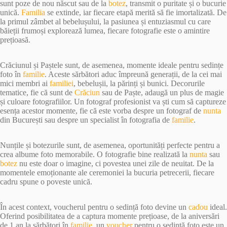
sunt poze de nou născut sau de la
botez
, transmit o puritate și o bucurie
unică.
Familia
se extinde, iar fiecare etapă merită să fie imortalizată. De
la primul zâmbet al bebelușului, la pasiunea și entuziasmul cu care
băieții frumoși explorează lumea, fiecare fotografie este o amintire
prețioasă.
Crăciunul și Paștele sunt, de asemenea, momente ideale pentru sedințe
foto în
familie
. Aceste sărbători aduc împreună generații, de la cei mai
mici membri ai
familiei
, bebelușii, la părinți și bunici. Decorurile
tematice, fie că sunt de
Crăciun
sau de Paște, adaugă un plus de magie
și culoare fotografiilor. Un fotograf profesionist va ști cum să captureze
esența acestor momente, fie că este vorba despre un fotograf de
nunta
din București sau despre un specialist în fotografia de
familie
.
Nunțile și botezurile sunt, de asemenea, oportunități perfecte pentru a
crea albume foto memorabile. O fotografie bine realizată la
nunta
sau
botez
nu este doar o imagine, ci povestea unei zile de neuitat. De la
momentele emoționante ale ceremoniei la bucuria petrecerii, fiecare
cadru spune o poveste unică.
În acest context, voucherul pentru o sedință foto devine un
cadou
ideal.
Oferind posibilitatea de a captura momente prețioase, de la aniversări
de 1 an la sărbători în
familie
, un
voucher
pentru o sedință foto este un