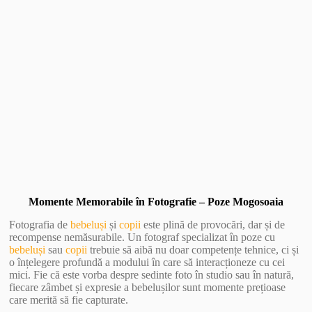
Vezi Galerie Foto
Momente Memorabile în Fotografie – Poze Mogosoaia
Fotografia de
bebeluși
și
copii
este plină de provocări, dar și de
recompense nemăsurabile. Un fotograf specializat în poze cu
bebeluși
sau
copii
trebuie să aibă nu doar competențe tehnice, ci și
o înțelegere profundă a modului în care să interacționeze cu cei
mici. Fie că este vorba despre sedinte foto în studio sau în natură,
fiecare zâmbet și expresie a bebelușilor sunt momente prețioase
care merită să fie capturate.