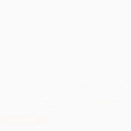
Fotograf Botez București – Îmbrățișând Sfințenia Momentelor Unice
Un
botez
reprezintă unul dintre cele mai semnificative evenimente din
viața unui copil și a familiei sale. Momentul sfințit al
botezului
merită
să fie însoțit de o documentare fotografică de excepție. Fotograful de
botez
din București aduce o perspectivă specială…
Citește mai mult
Fotograf
Botez