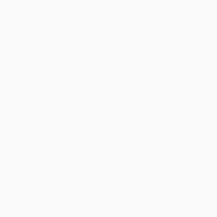
București
–
Îmbrățișând
Sedinta foto copii
Sfințenia
Momentelor
Unice