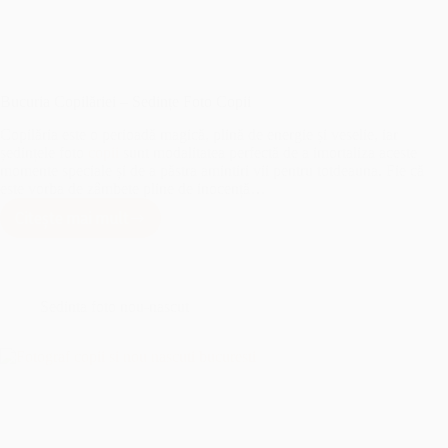
Bucuria Copilăriei – Sedințe Foto Copii
Copilăria este o perioadă magică, plină de energie și veselie, iar
ședințele foto
copii
sunt modalitatea perfectă de a imortaliza aceste
momente speciale și de a păstra amintiri vii pentru totdeauna. Fie că
este vorba de zâmbete pline de inocență…
Citește mai mult
Bucuria
Copilăriei
–
Sedințe
Foto
Sedinta foto nou-nascut
Copii