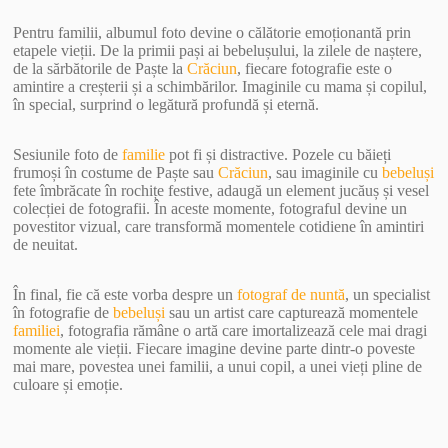
Pentru familii, albumul foto devine o călătorie emoționantă prin
etapele vieții. De la primii pași ai bebelușului, la zilele de naștere,
de la sărbătorile de Paște la
Crăciun
, fiecare fotografie este o
amintire a creșterii și a schimbărilor. Imaginile cu mama și copilul,
în special, surprind o legătură profundă și eternă.
Sesiunile foto de
familie
pot fi și distractive. Pozele cu băieți
frumoși în costume de Paște sau
Crăciun
, sau imaginile cu
bebeluși
fete îmbrăcate în rochițe festive, adaugă un element jucăuș și vesel
colecției de fotografii. În aceste momente, fotograful devine un
povestitor vizual, care transformă momentele cotidiene în amintiri
de neuitat.
În final, fie că este vorba despre un
fotograf de nuntă
, un specialist
în fotografie de
bebeluși
sau un artist care capturează momentele
familiei
, fotografia rămâne o artă care imortalizează cele mai dragi
momente ale vieții. Fiecare imagine devine parte dintr-o poveste
mai mare, povestea unei familii, a unui copil, a unei vieți pline de
culoare și emoție.