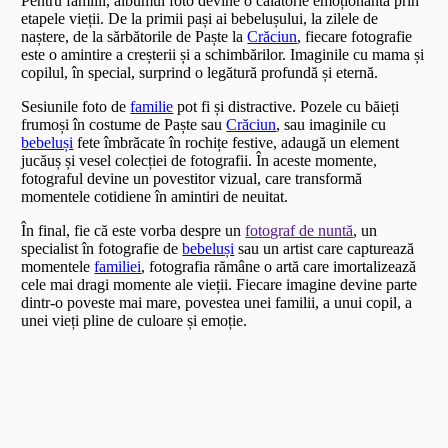
Pentru familii, albumul foto devine o călătorie emoționantă prin
etapele vieții. De la primii pași ai bebelușului, la zilele de
naștere, de la sărbătorile de Paște la
Crăciun
, fiecare fotografie
este o amintire a creșterii și a schimbărilor. Imaginile cu mama și
copilul, în special, surprind o legătură profundă și eternă.
Sesiunile foto de
familie
pot fi și distractive. Pozele cu băieți
frumoși în costume de Paște sau
Crăciun
, sau imaginile cu
bebeluși
fete îmbrăcate în rochițe festive, adaugă un element
jucăuș și vesel colecției de fotografii. În aceste momente,
fotograful devine un povestitor vizual, care transformă
momentele cotidiene în amintiri de neuitat.
În final, fie că este vorba despre un
fotograf de nuntă
, un
specialist în fotografie de
bebeluși
sau un artist care capturează
momentele
familiei
, fotografia rămâne o artă care imortalizează
cele mai dragi momente ale vieții. Fiecare imagine devine parte
dintr-o poveste mai mare, povestea unei familii, a unui copil, a
unei vieți pline de culoare și emoție.