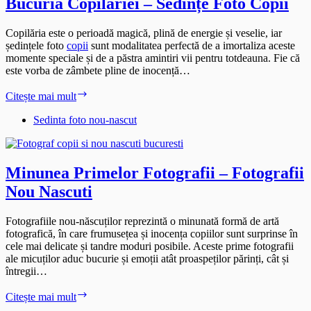
Bucuria Copilăriei – Sedințe Foto Copii
Copilăria este o perioadă magică, plină de energie și veselie, iar
ședințele foto
copii
sunt modalitatea perfectă de a imortaliza aceste
momente speciale și de a păstra amintiri vii pentru totdeauna. Fie că
este vorba de zâmbete pline de inocență…
Bucuria
Citește mai mult
Copilăriei
–
Sedinta foto nou-nascut
Sedințe
Foto
Copii
Minunea Primelor Fotografii – Fotografii
Nou Nascuti
Fotografiile nou-născuților reprezintă o minunată formă de artă
fotografică, în care frumusețea și inocența copiilor sunt surprinse în
cele mai delicate și tandre moduri posibile. Aceste prime fotografii
ale micuților aduc bucurie și emoții atât proaspeților părinți, cât și
întregii…
Minunea
Citește mai mult
Primelor