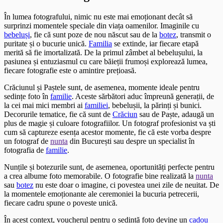
În lumea fotografului, nimic nu este mai emoționant decât să
surprinzi momentele speciale din viața oamenilor. Imaginile cu
bebeluși
, fie că sunt poze de nou născut sau de la
botez
, transmit o
puritate și o bucurie unică.
Familia
se extinde, iar fiecare etapă
merită să fie imortalizată. De la primul zâmbet al bebelușului, la
pasiunea și entuziasmul cu care băieții frumoși explorează lumea,
fiecare fotografie este o amintire prețioasă.
Crăciunul și Paștele sunt, de asemenea, momente ideale pentru
sedințe foto în
familie
. Aceste sărbători aduc împreună generații, de
la cei mai mici membri ai
familiei
, bebelușii, la părinți și bunici.
Decorurile tematice, fie că sunt de
Crăciun
sau de Paște, adaugă un
plus de magie și culoare fotografiilor. Un fotograf profesionist va ști
cum să captureze esența acestor momente, fie că este vorba despre
un fotograf de
nunta
din București sau despre un specialist în
fotografia de
familie
.
Nunțile și botezurile sunt, de asemenea, oportunități perfecte pentru
a crea albume foto memorabile. O fotografie bine realizată la
nunta
sau
botez
nu este doar o imagine, ci povestea unei zile de neuitat. De
la momentele emoționante ale ceremoniei la bucuria petrecerii,
fiecare cadru spune o poveste unică.
În acest context, voucherul pentru o sedință foto devine un
cadou