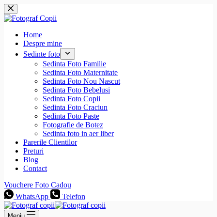
Sari
la
conținut
Home
Despre mine
Sedinte foto
Sedinta Foto Familie
Sedinta Foto Maternitate
Sedinta Foto Nou Nascut
Sedinta Foto Bebelusi
Sedinta Foto Copii
Sedinta Foto Craciun
Sedinta Foto Paste
Fotografie de Botez
Sedinta foto in aer liber
Parerile Clientilor
Preturi
Blog
Contact
Vouchere Foto Cadou
WhatsApp
Telefon
Meniu