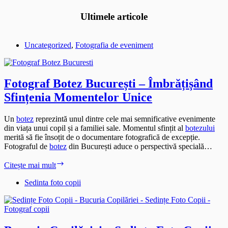
Ultimele articole
Uncategorized
,
Fotografia de eveniment
Fotograf Botez București – Îmbrățișând
Sfințenia Momentelor Unice
Un
botez
reprezintă unul dintre cele mai semnificative evenimente
din viața unui copil și a familiei sale. Momentul sfințit al
botezului
merită să fie însoțit de o documentare fotografică de excepție.
Fotograful de
botez
din București aduce o perspectivă specială…
Fotograf
Citește mai mult
Botez
București
Sedinta foto copii
–
Îmbrățișând
Sfințenia
Momentelor
Unice