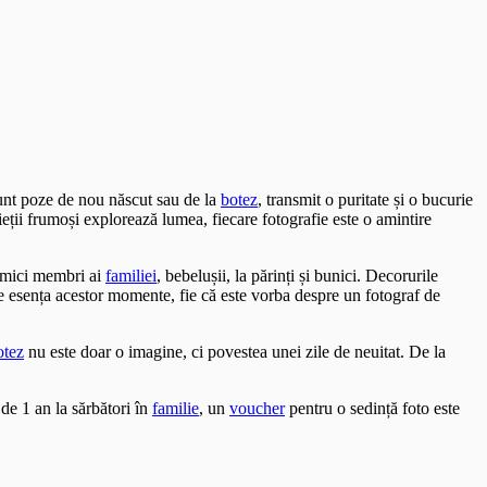
sunt poze de nou născut sau de la
botez
, transmit o puritate și o bucurie
ieții frumoși explorează lumea, fiecare fotografie este o amintire
i mici membri ai
familiei
, bebelușii, la părinți și bunici. Decorurile
ze esența acestor momente, fie că este vorba despre un fotograf de
otez
nu este doar o imagine, ci povestea unei zile de neuitat. De la
de 1 an la sărbători în
familie
, un
voucher
pentru o sedință foto este