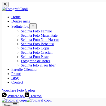
Sari
la
conținut
Home
Despre mine
Sedinte foto
Sedinta Foto Familie
Sedinta Foto Maternitate
Sedinta Foto Nou Nascut
Sedinta Foto Bebelusi
Sedinta Foto Copii
Sedinta Foto Craciun
Sedinta Foto Paste
Fotografie de Botez
Sedinta foto in aer liber
Parerile Clientilor
Preturi
Blog
Contact
Vouchere Foto Cadou
WhatsApp
Telefon
Meniu