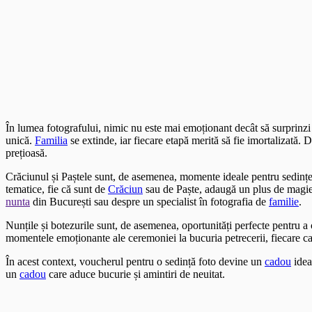
În lumea fotografului, nimic nu este mai emoționant decât să surprinz
unică.
Familia
se extinde, iar fiecare etapă merită să fie imortalizată.
prețioasă.
Crăciunul și Paștele sunt, de asemenea, momente ideale pentru sedințe
tematice, fie că sunt de
Crăciun
sau de Paște, adaugă un plus de magie ș
nunta
din București sau despre un specialist în fotografia de
familie
.
Nunțile și botezurile sunt, de asemenea, oportunități perfecte pentru 
momentele emoționante ale ceremoniei la bucuria petrecerii, fiecare c
În acest context, voucherul pentru o sedință foto devine un
cadou
idea
un
cadou
care aduce bucurie și amintiri de neuitat.