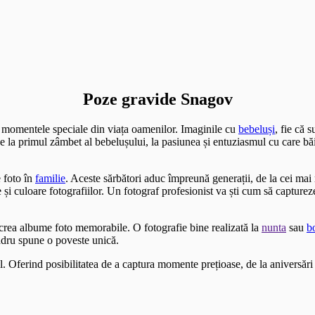
Poze gravide Snagov
i momentele speciale din viața oamenilor. Imaginile cu
bebeluși
, fie că 
 De la primul zâmbet al bebelușului, la pasiunea și entuziasmul cu care bă
 foto în
familie
. Aceste sărbători aduc împreună generații, de la cei ma
i culoare fotografiilor. Un fotograf profesionist va ști cum să capture
a crea albume foto memorabile. O fotografie bine realizată la
nunta
sau
b
adru spune o poveste unică.
l. Oferind posibilitatea de a captura momente prețioase, de la aniversări 