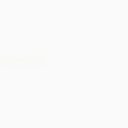
Bucuria Copilăriei – Sedințe Foto Copii
Copilăria este o perioadă magică, plină de energie și veselie, iar
ședințele foto
copii
sunt modalitatea perfectă de a imortaliza aceste
momente speciale și de a păstra amintiri vii pentru totdeauna. Fie că
este vorba de zâmbete pline de inocență…
Citește mai mult
Bucuria
Copilăriei
–
Sedințe
Foto
Sedinta foto nou-nascut
Copii