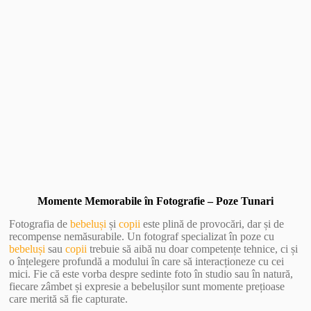
Vezi Galerie Foto
Momente Memorabile în Fotografie – Poze Tunari
Fotografia de
bebeluși
și
copii
este plină de provocări, dar și de
recompense nemăsurabile. Un fotograf specializat în poze cu
bebeluși
sau
copii
trebuie să aibă nu doar competențe tehnice, ci și
o înțelegere profundă a modului în care să interacționeze cu cei
mici. Fie că este vorba despre sedinte foto în studio sau în natură,
fiecare zâmbet și expresie a bebelușilor sunt momente prețioase
care merită să fie capturate.