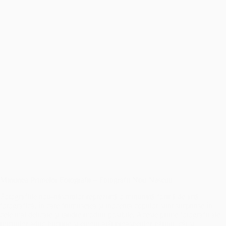
Minunea Primelor Fotografii – Fotografii Nou Nascuti
Fotografiile nou-născuților reprezintă o minunată formă de artă
fotografică, în care frumusețea și inocența copiilor sunt surprinse în
cele mai delicate și tandre moduri posibile. Aceste prime fotografii ale
micuților aduc bucurie și emoții atât proaspeților părinți, cât și