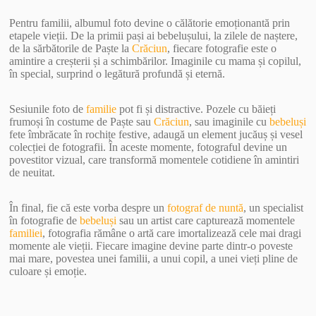
Pentru familii, albumul foto devine o călătorie emoționantă prin
etapele vieții. De la primii pași ai bebelușului, la zilele de naștere,
de la sărbătorile de Paște la
Crăciun
, fiecare fotografie este o
amintire a creșterii și a schimbărilor. Imaginile cu mama și copilul,
în special, surprind o legătură profundă și eternă.
Sesiunile foto de
familie
pot fi și distractive. Pozele cu băieți
frumoși în costume de Paște sau
Crăciun
, sau imaginile cu
bebeluși
fete îmbrăcate în rochițe festive, adaugă un element jucăuș și vesel
colecției de fotografii. În aceste momente, fotograful devine un
povestitor vizual, care transformă momentele cotidiene în amintiri
de neuitat.
În final, fie că este vorba despre un
fotograf de nuntă
, un specialist
în fotografie de
bebeluși
sau un artist care capturează momentele
familiei
, fotografia rămâne o artă care imortalizează cele mai dragi
momente ale vieții. Fiecare imagine devine parte dintr-o poveste
mai mare, povestea unei familii, a unui copil, a unei vieți pline de
culoare și emoție.