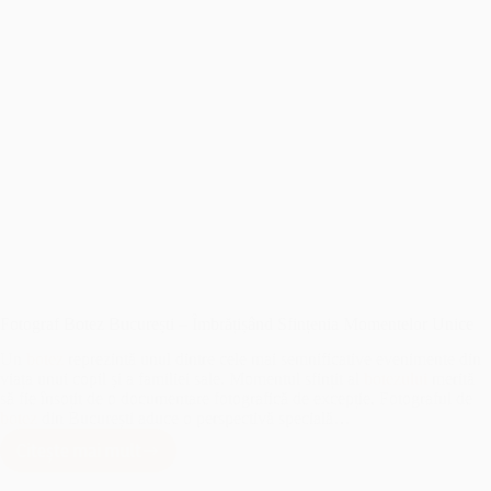
Fotograf Botez București – Îmbrățișând Sfințenia Momentelor Unice
Un
botez
reprezintă unul dintre cele mai semnificative evenimente din
viața unui copil și a familiei sale. Momentul sfințit al
botezului
merită
să fie însoțit de o documentare fotografică de excepție. Fotograful de
botez
din București aduce o perspectivă specială…
Citește mai mult
Fotograf
Botez