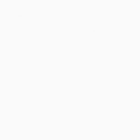
București
–
Îmbrățișând
Sedinta foto copii
Sfințenia
Momentelor
Unice