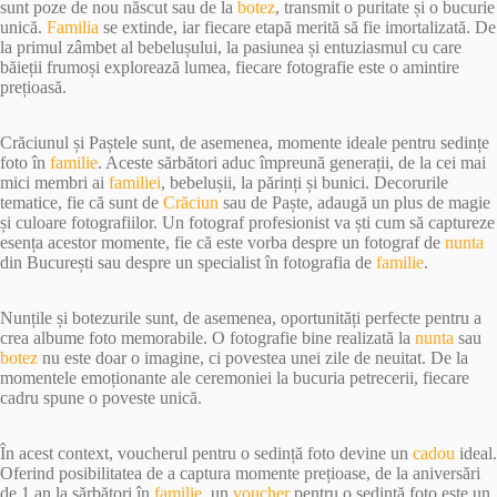
sunt poze de nou născut sau de la
botez
, transmit o puritate și o bucurie
unică.
Familia
se extinde, iar fiecare etapă merită să fie imortalizată. De
la primul zâmbet al bebelușului, la pasiunea și entuziasmul cu care
băieții frumoși explorează lumea, fiecare fotografie este o amintire
prețioasă.
Crăciunul și Paștele sunt, de asemenea, momente ideale pentru sedințe
foto în
familie
. Aceste sărbători aduc împreună generații, de la cei mai
mici membri ai
familiei
, bebelușii, la părinți și bunici. Decorurile
tematice, fie că sunt de
Crăciun
sau de Paște, adaugă un plus de magie
și culoare fotografiilor. Un fotograf profesionist va ști cum să captureze
esența acestor momente, fie că este vorba despre un fotograf de
nunta
din București sau despre un specialist în fotografia de
familie
.
Nunțile și botezurile sunt, de asemenea, oportunități perfecte pentru a
crea albume foto memorabile. O fotografie bine realizată la
nunta
sau
botez
nu este doar o imagine, ci povestea unei zile de neuitat. De la
momentele emoționante ale ceremoniei la bucuria petrecerii, fiecare
cadru spune o poveste unică.
În acest context, voucherul pentru o sedință foto devine un
cadou
ideal.
Oferind posibilitatea de a captura momente prețioase, de la aniversări
de 1 an la sărbători în
familie
, un
voucher
pentru o sedință foto este un