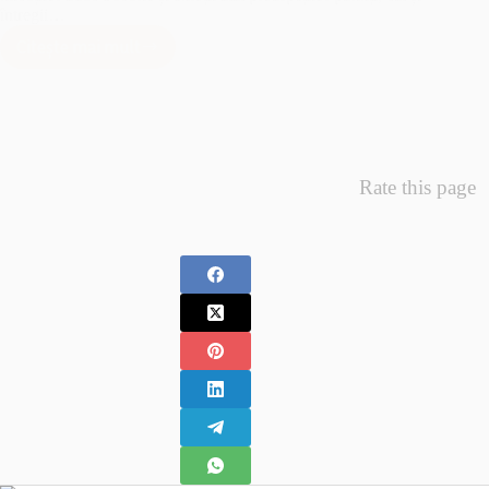
întregii…
Citește mai mult
Minunea
Primelor
Fotografii
–
Fotografii
Nou
Rate this page
Nascuti