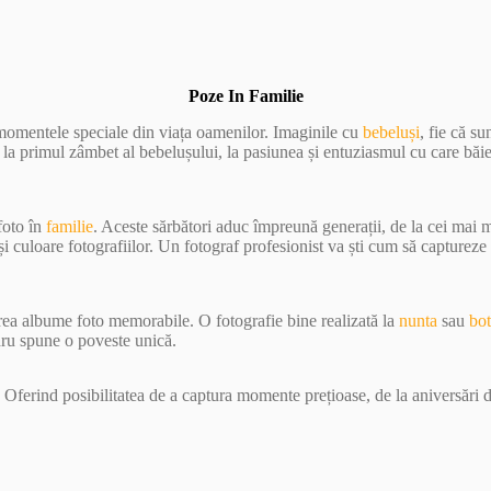
Poze In Familie
 momentele speciale din viața oamenilor. Imaginile cu
bebeluși
, fie că s
e la primul zâmbet al bebelușului, la pasiunea și entuziasmul cu care băi
foto în
familie
. Aceste sărbători aduc împreună generații, de la cei mai
 culoare fotografiilor. Un fotograf profesionist va ști cum să capturez
crea albume foto memorabile. O fotografie bine realizată la
nunta
sau
bo
dru spune o poveste unică.
 Oferind posibilitatea de a captura momente prețioase, de la aniversări d