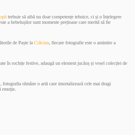
opii
trebuie să aibă nu doar competențe tehnice, ci și o înțelegere
esie a bebelușilor sunt momente prețioase care merită să fie
ătorile de Paște la
Crăciun
, fiecare fotografie este o amintire a
ate în rochițe festive, adaugă un element jucăuș și vesel colecției de
i
, fotografia rămâne o artă care imortalizează cele mai dragi
i emoție.