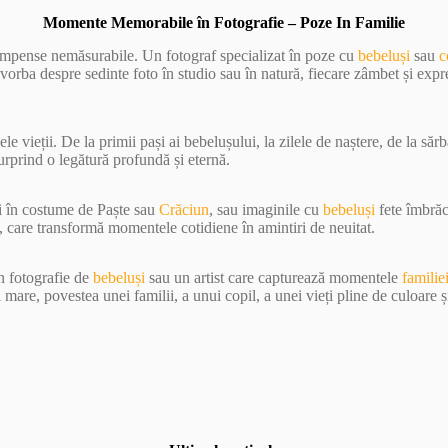
Momente Memorabile în Fotografie – Poze In Familie
compense nemăsurabile. Un fotograf specializat în poze cu
bebeluși
sau
c
 vorba despre sedinte foto în studio sau în natură, fiecare zâmbet și expr
e vieții. De la primii pași ai bebelușului, la zilele de naștere, de la sărb
surprind o legătură profundă și eternă.
și în costume de Paște sau
Crăciun
, sau imaginile cu
bebeluși
fete îmbrăc
, care transformă momentele cotidiene în amintiri de neuitat.
în fotografie de
bebeluși
sau un artist care capturează momentele
familie
are, povestea unei familii, a unui copil, a unei vieți pline de culoare ș