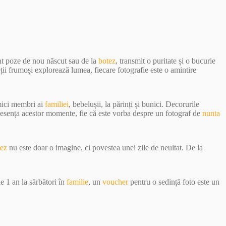
unt poze de nou născut sau de la
botez
, transmit o puritate și o bucurie
eții frumoși explorează lumea, fiecare fotografie este o amintire
 mici membri ai
familiei
, bebelușii, la părinți și bunici. Decorurile
e esența acestor momente, fie că este vorba despre un fotograf de
nunta
tez
nu este doar o imagine, ci povestea unei zile de neuitat. De la
e 1 an la sărbători în
familie
, un
voucher
pentru o sedință foto este un