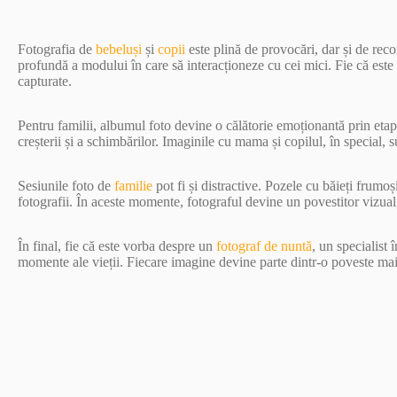
Fotografia de
bebeluși
și
copii
este plină de provocări, dar și de re
profundă a modului în care să interacționeze cu cei mici. Fie că este
capturate.
Pentru familii, albumul foto devine o călătorie emoționantă prin etapel
creșterii și a schimbărilor. Imaginile cu mama și copilul, în special, 
Sesiunile foto de
familie
pot fi și distractive. Pozele cu băieți frumo
fotografii. În aceste momente, fotograful devine un povestitor vizual
În final, fie că este vorba despre un
fotograf de nuntă
, un specialist 
momente ale vieții. Fiecare imagine devine parte dintr-o poveste mai m