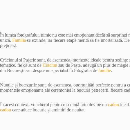
În lumea fotografului, nimic nu este mai emoționant decât să surprinzi
unică.
Familia
se extinde, iar fiecare etapă merită să fie imortalizată. D
prețioasă.
Crăciunul și Paștele sunt, de asemenea, momente ideale pentru sedințe 
tematice, fie că sunt de
Crăciun
sau de Paște, adaugă un plus de magie și
din București sau despre un specialist în fotografia de
familie
.
Nunțile și botezurile sunt, de asemenea, oportunități perfecte pentru a 
momentele emoționante ale ceremoniei la bucuria petrecerii, fiecare ca
În acest context, voucherul pentru o sedință foto devine un
cadou
ideal.
cadou
care aduce bucurie și amintiri de neuitat.