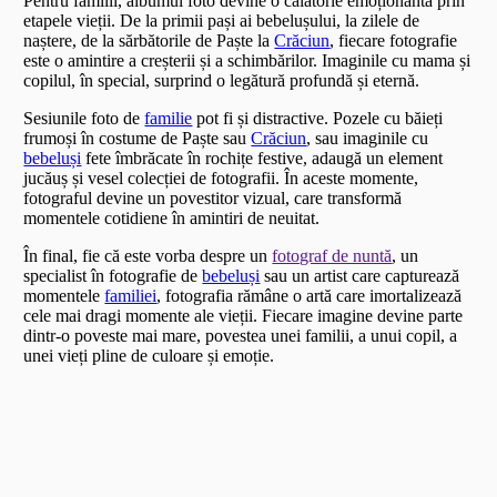
Pentru familii, albumul foto devine o călătorie emoționantă prin
etapele vieții. De la primii pași ai bebelușului, la zilele de
naștere, de la sărbătorile de Paște la
Crăciun
, fiecare fotografie
este o amintire a creșterii și a schimbărilor. Imaginile cu mama și
copilul, în special, surprind o legătură profundă și eternă.
Sesiunile foto de
familie
pot fi și distractive. Pozele cu băieți
frumoși în costume de Paște sau
Crăciun
, sau imaginile cu
bebeluși
fete îmbrăcate în rochițe festive, adaugă un element
jucăuș și vesel colecției de fotografii. În aceste momente,
fotograful devine un povestitor vizual, care transformă
momentele cotidiene în amintiri de neuitat.
În final, fie că este vorba despre un
fotograf de nuntă
, un
specialist în fotografie de
bebeluși
sau un artist care capturează
momentele
familiei
, fotografia rămâne o artă care imortalizează
cele mai dragi momente ale vieții. Fiecare imagine devine parte
dintr-o poveste mai mare, povestea unei familii, a unui copil, a
unei vieți pline de culoare și emoție.