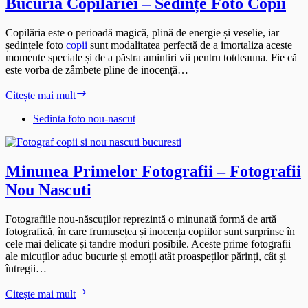
Bucuria Copilăriei – Sedințe Foto Copii
Copilăria este o perioadă magică, plină de energie și veselie, iar
ședințele foto
copii
sunt modalitatea perfectă de a imortaliza aceste
momente speciale și de a păstra amintiri vii pentru totdeauna. Fie că
este vorba de zâmbete pline de inocență…
Bucuria
Citește mai mult
Copilăriei
–
Sedinta foto nou-nascut
Sedințe
Foto
Copii
Minunea Primelor Fotografii – Fotografii
Nou Nascuti
Fotografiile nou-născuților reprezintă o minunată formă de artă
fotografică, în care frumusețea și inocența copiilor sunt surprinse în
cele mai delicate și tandre moduri posibile. Aceste prime fotografii
ale micuților aduc bucurie și emoții atât proaspeților părinți, cât și
întregii…
Minunea
Citește mai mult
Primelor