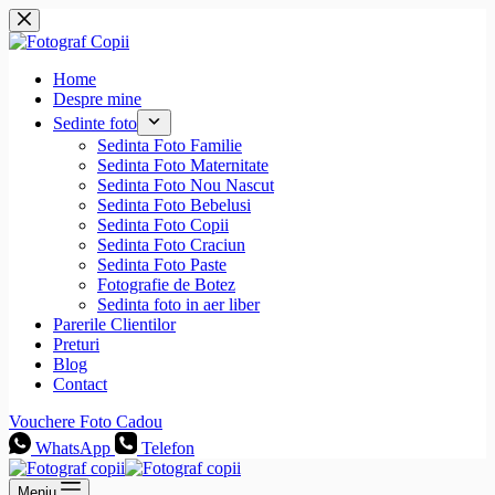
Sari
la
conținut
Home
Despre mine
Sedinte foto
Sedinta Foto Familie
Sedinta Foto Maternitate
Sedinta Foto Nou Nascut
Sedinta Foto Bebelusi
Sedinta Foto Copii
Sedinta Foto Craciun
Sedinta Foto Paste
Fotografie de Botez
Sedinta foto in aer liber
Parerile Clientilor
Preturi
Blog
Contact
Vouchere Foto Cadou
WhatsApp
Telefon
Meniu