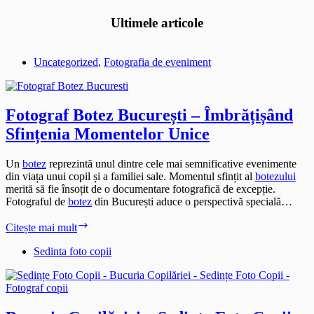
Ultimele articole
Uncategorized
,
Fotografia de eveniment
Fotograf Botez București – Îmbrățișând
Sfințenia Momentelor Unice
Un
botez
reprezintă unul dintre cele mai semnificative evenimente
din viața unui copil și a familiei sale. Momentul sfințit al
botezului
merită să fie însoțit de o documentare fotografică de excepție.
Fotograful de
botez
din București aduce o perspectivă specială…
Fotograf
Citește mai mult
Botez
București
Sedinta foto copii
–
Îmbrățișând
Sfințenia
Momentelor
Unice