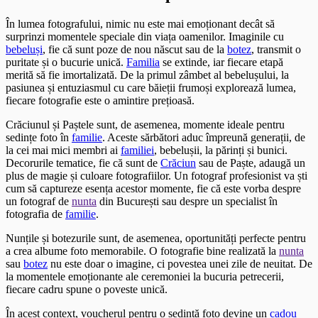
În lumea fotografului, nimic nu este mai emoționant decât să
surprinzi momentele speciale din viața oamenilor. Imaginile cu
bebeluși
, fie că sunt poze de nou născut sau de la
botez
, transmit o
puritate și o bucurie unică.
Familia
se extinde, iar fiecare etapă
merită să fie imortalizată. De la primul zâmbet al bebelușului, la
pasiunea și entuziasmul cu care băieții frumoși explorează lumea,
fiecare fotografie este o amintire prețioasă.
Crăciunul și Paștele sunt, de asemenea, momente ideale pentru
sedințe foto în
familie
. Aceste sărbători aduc împreună generații, de
la cei mai mici membri ai
familiei
, bebelușii, la părinți și bunici.
Decorurile tematice, fie că sunt de
Crăciun
sau de Paște, adaugă un
plus de magie și culoare fotografiilor. Un fotograf profesionist va ști
cum să captureze esența acestor momente, fie că este vorba despre
un fotograf de
nunta
din București sau despre un specialist în
fotografia de
familie
.
Nunțile și botezurile sunt, de asemenea, oportunități perfecte pentru
a crea albume foto memorabile. O fotografie bine realizată la
nunta
sau
botez
nu este doar o imagine, ci povestea unei zile de neuitat. De
la momentele emoționante ale ceremoniei la bucuria petrecerii,
fiecare cadru spune o poveste unică.
În acest context, voucherul pentru o sedință foto devine un
cadou