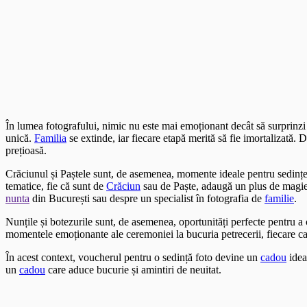
În lumea fotografului, nimic nu este mai emoționant decât să surprinz
unică.
Familia
se extinde, iar fiecare etapă merită să fie imortalizată.
prețioasă.
Crăciunul și Paștele sunt, de asemenea, momente ideale pentru sedințe
tematice, fie că sunt de
Crăciun
sau de Paște, adaugă un plus de magie ș
nunta
din București sau despre un specialist în fotografia de
familie
.
Nunțile și botezurile sunt, de asemenea, oportunități perfecte pentru 
momentele emoționante ale ceremoniei la bucuria petrecerii, fiecare c
În acest context, voucherul pentru o sedință foto devine un
cadou
idea
un
cadou
care aduce bucurie și amintiri de neuitat.