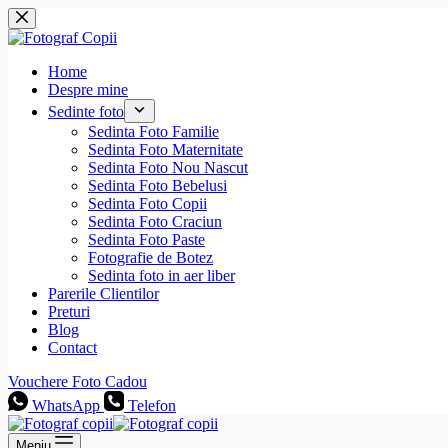
Sari
la
conținut
Home
Despre mine
Sedinte foto
Sedinta Foto Familie
Sedinta Foto Maternitate
Sedinta Foto Nou Nascut
Sedinta Foto Bebelusi
Sedinta Foto Copii
Sedinta Foto Craciun
Sedinta Foto Paste
Fotografie de Botez
Sedinta foto in aer liber
Parerile Clientilor
Preturi
Blog
Contact
Vouchere Foto Cadou
WhatsApp
Telefon
Meniu