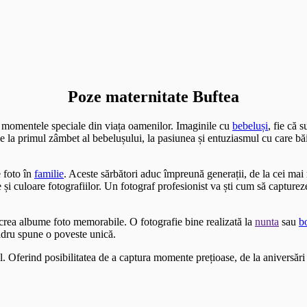
Poze maternitate Buftea
i momentele speciale din viața oamenilor. Imaginile cu
bebeluși
, fie că 
 De la primul zâmbet al bebelușului, la pasiunea și entuziasmul cu care bă
 foto în
familie
. Aceste sărbători aduc împreună generații, de la cei ma
i culoare fotografiilor. Un fotograf profesionist va ști cum să capture
a crea albume foto memorabile. O fotografie bine realizată la
nunta
sau
b
adru spune o poveste unică.
l. Oferind posibilitatea de a captura momente prețioase, de la aniversări 