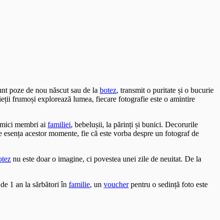
sunt poze de nou născut sau de la
botez
, transmit o puritate și o bucurie
ieții frumoși explorează lumea, fiecare fotografie este o amintire
i mici membri ai
familiei
, bebelușii, la părinți și bunici. Decorurile
ze esența acestor momente, fie că este vorba despre un fotograf de
otez
nu este doar o imagine, ci povestea unei zile de neuitat. De la
de 1 an la sărbători în
familie
, un
voucher
pentru o sedință foto este