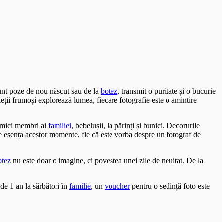
sunt poze de nou născut sau de la
botez
, transmit o puritate și o bucurie
ieții frumoși explorează lumea, fiecare fotografie este o amintire
i mici membri ai
familiei
, bebelușii, la părinți și bunici. Decorurile
ze esența acestor momente, fie că este vorba despre un fotograf de
otez
nu este doar o imagine, ci povestea unei zile de neuitat. De la
de 1 an la sărbători în
familie
, un
voucher
pentru o sedință foto este