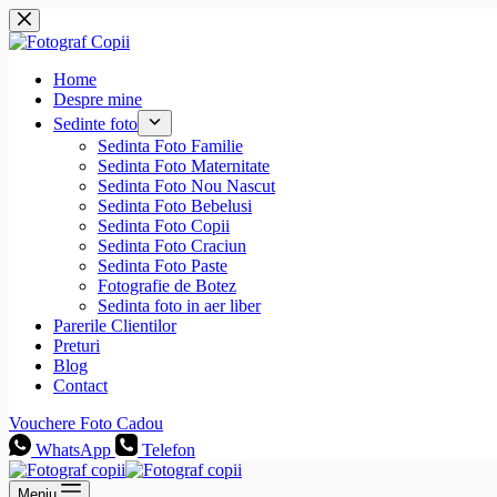
Sari
la
conținut
Home
Despre mine
Sedinte foto
Sedinta Foto Familie
Sedinta Foto Maternitate
Sedinta Foto Nou Nascut
Sedinta Foto Bebelusi
Sedinta Foto Copii
Sedinta Foto Craciun
Sedinta Foto Paste
Fotografie de Botez
Sedinta foto in aer liber
Parerile Clientilor
Preturi
Blog
Contact
Vouchere Foto Cadou
WhatsApp
Telefon
Meniu