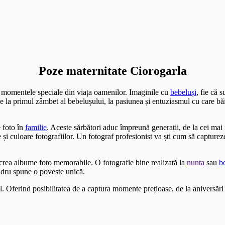
Poze maternitate Ciorogarla
i momentele speciale din viața oamenilor. Imaginile cu
bebeluși
, fie că 
 De la primul zâmbet al bebelușului, la pasiunea și entuziasmul cu care bă
 foto în
familie
. Aceste sărbători aduc împreună generații, de la cei ma
i culoare fotografiilor. Un fotograf profesionist va ști cum să capture
a crea albume foto memorabile. O fotografie bine realizată la
nunta
sau
b
adru spune o poveste unică.
l. Oferind posibilitatea de a captura momente prețioase, de la aniversări 