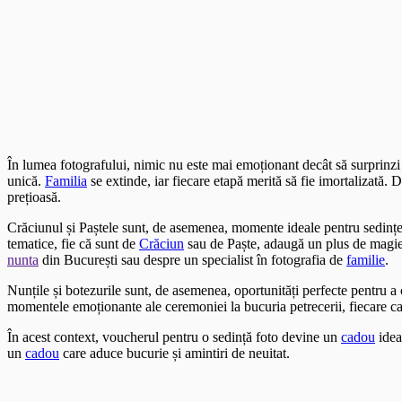
În lumea fotografului, nimic nu este mai emoționant decât să surprinz
unică.
Familia
se extinde, iar fiecare etapă merită să fie imortalizată.
prețioasă.
Crăciunul și Paștele sunt, de asemenea, momente ideale pentru sedințe
tematice, fie că sunt de
Crăciun
sau de Paște, adaugă un plus de magie ș
nunta
din București sau despre un specialist în fotografia de
familie
.
Nunțile și botezurile sunt, de asemenea, oportunități perfecte pentru 
momentele emoționante ale ceremoniei la bucuria petrecerii, fiecare c
În acest context, voucherul pentru o sedință foto devine un
cadou
idea
un
cadou
care aduce bucurie și amintiri de neuitat.