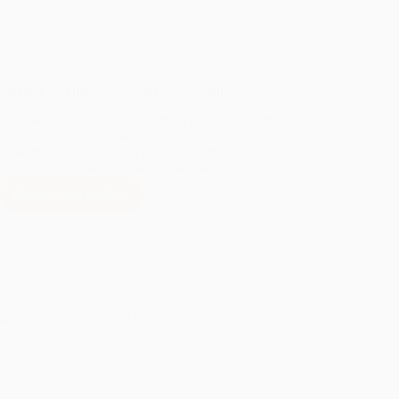
Bucuria Copilăriei – Sedințe Foto Copii
Copilăria este o perioadă magică, plină de energie și veselie, iar
ședințele foto
copii
sunt modalitatea perfectă de a imortaliza aceste
momente speciale și de a păstra amintiri vii pentru totdeauna. Fie că
este vorba de zâmbete pline de inocență…
Citește mai mult
Bucuria
Copilăriei
–
Sedințe
Foto
Sedinta foto nou-nascut
Copii