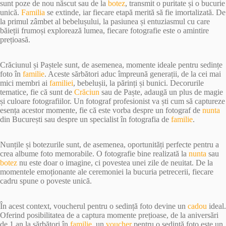
sunt poze de nou născut sau de la
botez
, transmit o puritate și o bucurie
unică.
Familia
se extinde, iar fiecare etapă merită să fie imortalizată. De
la primul zâmbet al bebelușului, la pasiunea și entuziasmul cu care
băieții frumoși explorează lumea, fiecare fotografie este o amintire
prețioasă.
Crăciunul și Paștele sunt, de asemenea, momente ideale pentru sedințe
foto în
familie
. Aceste sărbători aduc împreună generații, de la cei mai
mici membri ai
familiei
, bebelușii, la părinți și bunici. Decorurile
tematice, fie că sunt de
Crăciun
sau de Paște, adaugă un plus de magie
și culoare fotografiilor. Un fotograf profesionist va ști cum să captureze
esența acestor momente, fie că este vorba despre un fotograf de
nunta
din București sau despre un specialist în fotografia de
familie
.
Nunțile și botezurile sunt, de asemenea, oportunități perfecte pentru a
crea albume foto memorabile. O fotografie bine realizată la
nunta
sau
botez
nu este doar o imagine, ci povestea unei zile de neuitat. De la
momentele emoționante ale ceremoniei la bucuria petrecerii, fiecare
cadru spune o poveste unică.
În acest context, voucherul pentru o sedință foto devine un
cadou
ideal.
Oferind posibilitatea de a captura momente prețioase, de la aniversări
de 1 an la sărbători în
familie
, un
voucher
pentru o sedință foto este un