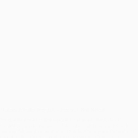
Minunea Primelor Fotografii – Fotografii Nou Nascuti
Fotografiile nou-născuților reprezintă o minunată formă de artă
fotografică, în care frumusețea și inocența copiilor sunt surprinse în
cele mai delicate și tandre moduri posibile. Aceste prime fotografii ale
micuților aduc bucurie și emoții atât proaspeților părinți, cât și