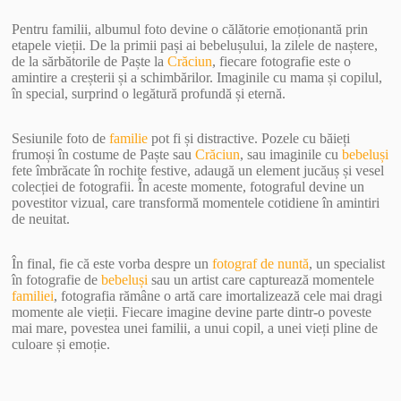
Pentru familii, albumul foto devine o călătorie emoționantă prin
etapele vieții. De la primii pași ai bebelușului, la zilele de naștere,
de la sărbătorile de Paște la
Crăciun
, fiecare fotografie este o
amintire a creșterii și a schimbărilor. Imaginile cu mama și copilul,
în special, surprind o legătură profundă și eternă.
Sesiunile foto de
familie
pot fi și distractive. Pozele cu băieți
frumoși în costume de Paște sau
Crăciun
, sau imaginile cu
bebeluși
fete îmbrăcate în rochițe festive, adaugă un element jucăuș și vesel
colecției de fotografii. În aceste momente, fotograful devine un
povestitor vizual, care transformă momentele cotidiene în amintiri
de neuitat.
În final, fie că este vorba despre un
fotograf de nuntă
, un specialist
în fotografie de
bebeluși
sau un artist care capturează momentele
familiei
, fotografia rămâne o artă care imortalizează cele mai dragi
momente ale vieții. Fiecare imagine devine parte dintr-o poveste
mai mare, povestea unei familii, a unui copil, a unei vieți pline de
culoare și emoție.