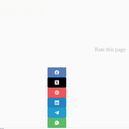
întregii…
Citește mai mult
Minunea
Primelor
Fotografii
–
Fotografii
Nou
Rate this page
Nascuti