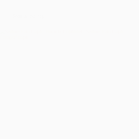
București
–
Îmbrățișând
Sedinta foto copii
Sfințenia
Momentelor
Unice