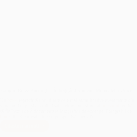
Fotograf Botez București – Îmbrățișând Sfințenia Momentelor Unice
Un
botez
reprezintă unul dintre cele mai semnificative evenimente din
viața unui copil și a familiei sale. Momentul sfințit al
botezului
merită
să fie însoțit de o documentare fotografică de excepție. Fotograful de
botez
din București aduce o perspectivă specială…
Citește mai mult
Fotograf
Botez