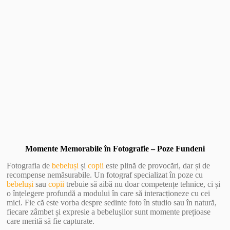
Vezi Galerie Foto
Momente Memorabile în Fotografie – Poze Fundeni
Fotografia de
bebeluși
și
copii
este plină de provocări, dar și de
recompense nemăsurabile. Un fotograf specializat în poze cu
bebeluși
sau
copii
trebuie să aibă nu doar competențe tehnice, ci și
o înțelegere profundă a modului în care să interacționeze cu cei
mici. Fie că este vorba despre sedinte foto în studio sau în natură,
fiecare zâmbet și expresie a bebelușilor sunt momente prețioase
care merită să fie capturate.