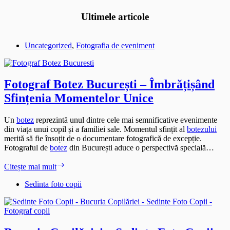
Ultimele articole
Uncategorized
,
Fotografia de eveniment
Fotograf Botez București – Îmbrățișând
Sfințenia Momentelor Unice
Un
botez
reprezintă unul dintre cele mai semnificative evenimente
din viața unui copil și a familiei sale. Momentul sfințit al
botezului
merită să fie însoțit de o documentare fotografică de excepție.
Fotograful de
botez
din București aduce o perspectivă specială…
Fotograf
Citește mai mult
Botez
București
Sedinta foto copii
–
Îmbrățișând
Sfințenia
Momentelor
Unice