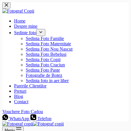
Sari
la
conținut
Home
Despre mine
Sedinte foto
Sedinta Foto Familie
Sedinta Foto Maternitate
Sedinta Foto Nou Nascut
Sedinta Foto Bebelusi
Sedinta Foto Copii
Sedinta Foto Craciun
Sedinta Foto Paste
Fotografie de Botez
Sedinta foto in aer liber
Parerile Clientilor
Preturi
Blog
Contact
Vouchere Foto Cadou
WhatsApp
Telefon
Meniu