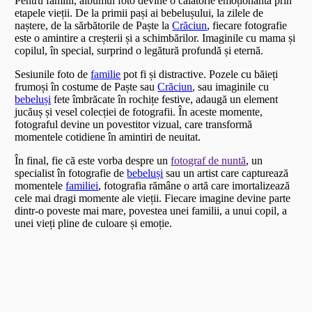
Pentru familii, albumul foto devine o călătorie emoționantă prin
etapele vieții. De la primii pași ai bebelușului, la zilele de
naștere, de la sărbătorile de Paște la
Crăciun
, fiecare fotografie
este o amintire a creșterii și a schimbărilor. Imaginile cu mama și
copilul, în special, surprind o legătură profundă și eternă.
Sesiunile foto de
familie
pot fi și distractive. Pozele cu băieți
frumoși în costume de Paște sau
Crăciun
, sau imaginile cu
bebeluși
fete îmbrăcate în rochițe festive, adaugă un element
jucăuș și vesel colecției de fotografii. În aceste momente,
fotograful devine un povestitor vizual, care transformă
momentele cotidiene în amintiri de neuitat.
În final, fie că este vorba despre un
fotograf de nuntă
, un
specialist în fotografie de
bebeluși
sau un artist care capturează
momentele
familiei
, fotografia rămâne o artă care imortalizează
cele mai dragi momente ale vieții. Fiecare imagine devine parte
dintr-o poveste mai mare, povestea unei familii, a unui copil, a
unei vieți pline de culoare și emoție.