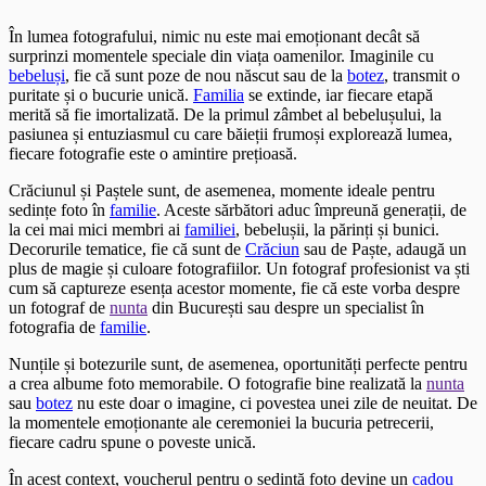
În lumea fotografului, nimic nu este mai emoționant decât să
surprinzi momentele speciale din viața oamenilor. Imaginile cu
bebeluși
, fie că sunt poze de nou născut sau de la
botez
, transmit o
puritate și o bucurie unică.
Familia
se extinde, iar fiecare etapă
merită să fie imortalizată. De la primul zâmbet al bebelușului, la
pasiunea și entuziasmul cu care băieții frumoși explorează lumea,
fiecare fotografie este o amintire prețioasă.
Crăciunul și Paștele sunt, de asemenea, momente ideale pentru
sedințe foto în
familie
. Aceste sărbători aduc împreună generații, de
la cei mai mici membri ai
familiei
, bebelușii, la părinți și bunici.
Decorurile tematice, fie că sunt de
Crăciun
sau de Paște, adaugă un
plus de magie și culoare fotografiilor. Un fotograf profesionist va ști
cum să captureze esența acestor momente, fie că este vorba despre
un fotograf de
nunta
din București sau despre un specialist în
fotografia de
familie
.
Nunțile și botezurile sunt, de asemenea, oportunități perfecte pentru
a crea albume foto memorabile. O fotografie bine realizată la
nunta
sau
botez
nu este doar o imagine, ci povestea unei zile de neuitat. De
la momentele emoționante ale ceremoniei la bucuria petrecerii,
fiecare cadru spune o poveste unică.
În acest context, voucherul pentru o sedință foto devine un
cadou