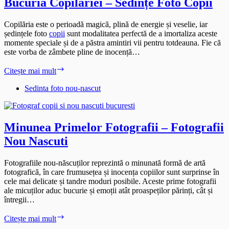
Bucuria Copilăriei – Sedințe Foto Copii
Copilăria este o perioadă magică, plină de energie și veselie, iar
ședințele foto
copii
sunt modalitatea perfectă de a imortaliza aceste
momente speciale și de a păstra amintiri vii pentru totdeauna. Fie că
este vorba de zâmbete pline de inocență…
Bucuria
Citește mai mult
Copilăriei
–
Sedinta foto nou-nascut
Sedințe
Foto
Copii
Minunea Primelor Fotografii – Fotografii
Nou Nascuti
Fotografiile nou-născuților reprezintă o minunată formă de artă
fotografică, în care frumusețea și inocența copiilor sunt surprinse în
cele mai delicate și tandre moduri posibile. Aceste prime fotografii
ale micuților aduc bucurie și emoții atât proaspeților părinți, cât și
întregii…
Minunea
Citește mai mult
Primelor