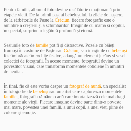
Pentru familii, albumul foto devine o călătorie emoționantă prin
etapele vieții. De la primii pași ai bebelușului, la zilele de naștere,
de la sărbătorile de Paște la
Crăciun
, fiecare fotografie este o
amintire a creșterii și a schimbărilor. Imaginile cu mama și copilul,
în special, surprind o legătură profundă și eternă.
Sesiunile foto de
familie
pot fi și distractive. Pozele cu băieți
frumoși în costume de Paște sau
Crăciun
, sau imaginile cu
bebeluși
fete îmbrăcate în rochițe festive, adaugă un element jucăuș și vesel
colecției de fotografii. În aceste momente, fotograful devine un
povestitor vizual, care transformă momentele cotidiene în amintiri
de neuitat.
În final, fie că este vorba despre un
fotograf de nuntă
, un specialist
în fotografie de
bebeluși
sau un artist care capturează momentele
familiei
, fotografia rămâne o artă care imortalizează cele mai dragi
momente ale vieții. Fiecare imagine devine parte dintr-o poveste
mai mare, povestea unei familii, a unui copil, a unei vieți pline de
culoare și emoție.