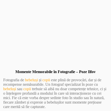
Vezi Galerie Foto
Momente Memorabile în Fotografie – Poze Ilfov
Fotografia de
bebeluși
și
copii
este plină de provocări, dar și de
recompense nemăsurabile. Un fotograf specializat în poze cu
bebeluși
sau
copii
trebuie să aibă nu doar competențe tehnice, ci și
o înțelegere profundă a modului în care să interacționeze cu cei
mici. Fie că este vorba despre sedinte foto în studio sau în natură,
fiecare zâmbet și expresie a bebelușilor sunt momente prețioase
care merită să fie capturate.