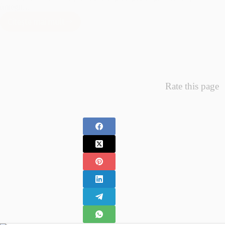
întregii…
Citește mai mult
Minunea
Primelor
Fotografii
–
Fotografii
Nou
Rate this page
Nascuti