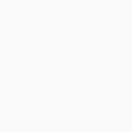
București
–
Îmbrățișând
Sedinta foto copii
Sfințenia
Momentelor
Unice