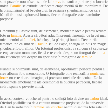
sunt poze de nou născut sau de la
botez
, transmit o puritate și o bucurie
unică.
Familia
se extinde, iar fiecare etapă merită să fie imortalizată. De
la primul zâmbet al bebelușului, la pasiunea și entuziasmul cu care
băieții frumoși explorează lumea, fiecare fotografie este o amintire
prețioasă.
Crăciunul și Paștele sunt, de asemenea, momente ideale pentru sedințe
foto în
familie
. Aceste sărbători aduc împreună generații, de la cei mai
mici membri ai
familiei
, bebelușii, la părinți și bunici. Decorurile
tematice, fie că sunt de
Crăciun
sau de Paște, adaugă un plus de magie
și culoare fotografiilor. Un fotograf profesionist va ști cum să captureze
esența acestor momente, fie că este vorba despre un fotograf de
nunta
din București sau despre un specialist în fotografia de
familie
.
Nunțile și botezurile sunt, de asemenea, oportunități perfecte pentru a
crea albume foto memorabile. O fotografie bine realizată la
nunta
sau
botez
nu este doar o imagine, ci povestea unei zile de neuitat. De la
momentele emoționante ale ceremoniei la bucuria petrecerii, fiecare
cadru spune o poveste unică.
În acest context, voucherul pentru o sedință foto devine un
cadou
ideal.
Oferind posibilitatea de a captura momente prețioase, de la aniversări
de 1 an la sărbători în
familie
, un
voucher
pentru o sedință foto este un