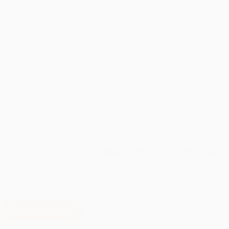
Fotograf Botez București – Îmbrățișând Sfințenia Momentelor Unice
Un
botez
reprezintă unul dintre cele mai semnificative evenimente din
viața unui copil și a familiei sale. Momentul sfințit al
botezului
merită
să fie însoțit de o documentare fotografică de excepție. Fotograful de
botez
din București aduce o perspectivă specială…
Citește mai mult
Fotograf
Botez