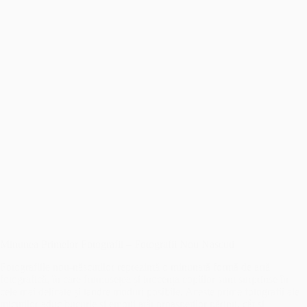
Minunea Primelor Fotografii – Fotografii Nou Nascuti
Fotografiile nou-născuților reprezintă o minunată formă de artă
fotografică, în care frumusețea și inocența copiilor sunt surprinse în
cele mai delicate și tandre moduri posibile. Aceste prime fotografii ale
micuților aduc bucurie și emoții atât proaspeților părinți, cât și