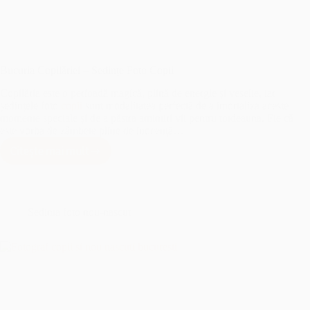
Bucuria Copilăriei – Sedințe Foto Copii
Copilăria este o perioadă magică, plină de energie și veselie, iar
ședințele foto
copii
sunt modalitatea perfectă de a imortaliza aceste
momente speciale și de a păstra amintiri vii pentru totdeauna. Fie că
este vorba de zâmbete pline de inocență…
Citește mai mult
Bucuria
Copilăriei
–
Sedințe
Foto
Sedinta foto nou-nascut
Copii