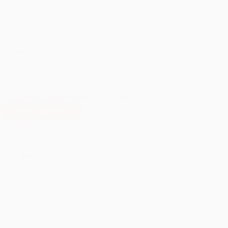
Bucuria Copilăriei – Sedințe Foto Copii
Copilăria este o perioadă magică, plină de energie și veselie, iar
ședințele foto
copii
sunt modalitatea perfectă de a imortaliza aceste
momente speciale și de a păstra amintiri vii pentru totdeauna. Fie că
este vorba de zâmbete pline de inocență…
Citește mai mult
Bucuria
Copilăriei
–
Sedințe
Foto
Sedinta foto nou-nascut
Copii