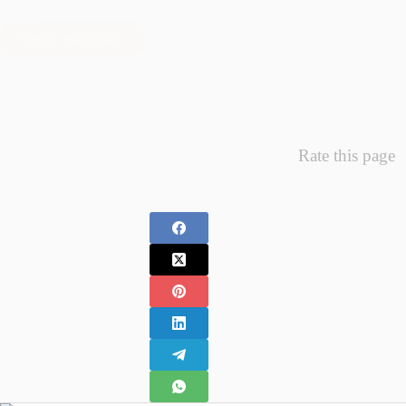
întregii…
Citește mai mult
Minunea
Primelor
Fotografii
–
Fotografii
Nou
Rate this page
Nascuti