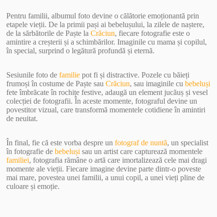
Pentru familii, albumul foto devine o călătorie emoționantă prin
etapele vieții. De la primii pași ai bebelușului, la zilele de naștere,
de la sărbătorile de Paște la
Crăciun
, fiecare fotografie este o
amintire a creșterii și a schimbărilor. Imaginile cu mama și copilul,
în special, surprind o legătură profundă și eternă.
Sesiunile foto de
familie
pot fi și distractive. Pozele cu băieți
frumoși în costume de Paște sau
Crăciun
, sau imaginile cu
bebeluși
fete îmbrăcate în rochițe festive, adaugă un element jucăuș și vesel
colecției de fotografii. În aceste momente, fotograful devine un
povestitor vizual, care transformă momentele cotidiene în amintiri
de neuitat.
În final, fie că este vorba despre un
fotograf de nuntă
, un specialist
în fotografie de
bebeluși
sau un artist care capturează momentele
familiei
, fotografia rămâne o artă care imortalizează cele mai dragi
momente ale vieții. Fiecare imagine devine parte dintr-o poveste
mai mare, povestea unei familii, a unui copil, a unei vieți pline de
culoare și emoție.