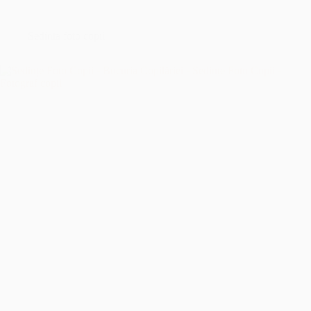
București
–
Îmbrățișând
Sedinta foto copii
Sfințenia
Momentelor
Unice