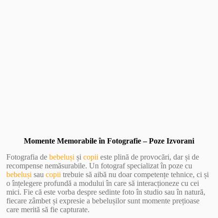
Vezi Galerie Foto
Momente Memorabile în Fotografie – Poze Izvorani
Fotografia de
bebeluși
și
copii
este plină de provocări, dar și de
recompense nemăsurabile. Un fotograf specializat în poze cu
bebeluși
sau
copii
trebuie să aibă nu doar competențe tehnice, ci și
o înțelegere profundă a modului în care să interacționeze cu cei
mici. Fie că este vorba despre sedinte foto în studio sau în natură,
fiecare zâmbet și expresie a bebelușilor sunt momente prețioase
care merită să fie capturate.