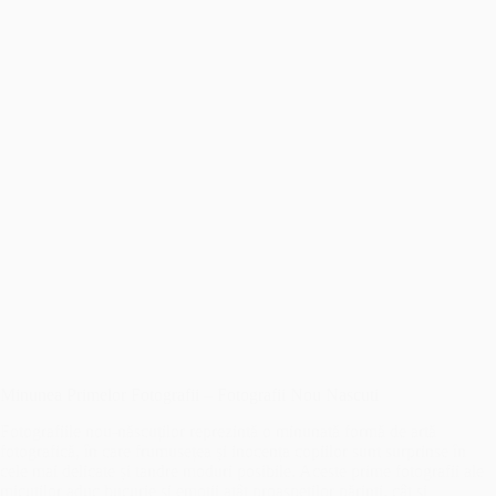
Minunea Primelor Fotografii – Fotografii Nou Nascuti
Fotografiile nou-născuților reprezintă o minunată formă de artă
fotografică, în care frumusețea și inocența copiilor sunt surprinse în
cele mai delicate și tandre moduri posibile. Aceste prime fotografii ale
micuților aduc bucurie și emoții atât proaspeților părinți, cât și