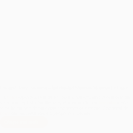
Fotograf Botez București – Îmbrățișând Sfințenia Momentelor Unice
Un
botez
reprezintă unul dintre cele mai semnificative evenimente din
viața unui copil și a familiei sale. Momentul sfințit al
botezului
merită
să fie însoțit de o documentare fotografică de excepție. Fotograful de
botez
din București aduce o perspectivă specială…
Citește mai mult
Fotograf
Botez