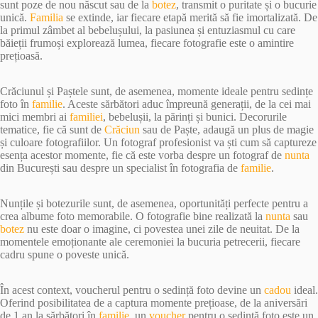
sunt poze de nou născut sau de la
botez
, transmit o puritate și o bucurie
unică.
Familia
se extinde, iar fiecare etapă merită să fie imortalizată. De
la primul zâmbet al bebelușului, la pasiunea și entuziasmul cu care
băieții frumoși explorează lumea, fiecare fotografie este o amintire
prețioasă.
Crăciunul și Paștele sunt, de asemenea, momente ideale pentru sedințe
foto în
familie
. Aceste sărbători aduc împreună generații, de la cei mai
mici membri ai
familiei
, bebelușii, la părinți și bunici. Decorurile
tematice, fie că sunt de
Crăciun
sau de Paște, adaugă un plus de magie
și culoare fotografiilor. Un fotograf profesionist va ști cum să captureze
esența acestor momente, fie că este vorba despre un fotograf de
nunta
din București sau despre un specialist în fotografia de
familie
.
Nunțile și botezurile sunt, de asemenea, oportunități perfecte pentru a
crea albume foto memorabile. O fotografie bine realizată la
nunta
sau
botez
nu este doar o imagine, ci povestea unei zile de neuitat. De la
momentele emoționante ale ceremoniei la bucuria petrecerii, fiecare
cadru spune o poveste unică.
În acest context, voucherul pentru o sedință foto devine un
cadou
ideal.
Oferind posibilitatea de a captura momente prețioase, de la aniversări
de 1 an la sărbători în
familie
, un
voucher
pentru o sedință foto este un