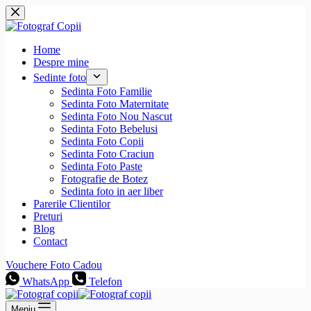
Sari
la
conținut
Home
Despre mine
Sedinte foto
Sedinta Foto Familie
Sedinta Foto Maternitate
Sedinta Foto Nou Nascut
Sedinta Foto Bebelusi
Sedinta Foto Copii
Sedinta Foto Craciun
Sedinta Foto Paste
Fotografie de Botez
Sedinta foto in aer liber
Parerile Clientilor
Preturi
Blog
Contact
Vouchere Foto Cadou
WhatsApp
Telefon
Meniu