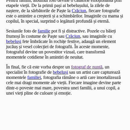
Pentru familii, albumul foto devine o călătorie emoționantă prin
etapele vieții. De la primii pași ai bebelușului, la zilele de
naștere, de la sărbătorile de Paște la
Crăciun
, fiecare fotografie
este o amintire a creșterii și a schimbărilor. Imaginile cu mama și
copilul, în special, surprind o legătură profundă și eternă.
Sesiunile foto de
familie
pot fi și distractive. Pozele cu băieți
frumoși în costume de Paște sau
Crăciun
, sau imaginile cu
bebeluși
fete îmbrăcate în rochițe festive, adaugă un element
jucăuș și vesel colecției de fotografii. În aceste momente,
fotograful devine un povestitor vizual, care transformă
momentele cotidiene în amintiri de neuitat.
În final, fie că este vorba despre un
fotograf de nuntă
, un
specialist în fotografie de
bebeluși
sau un artist care capturează
momentele
familiei
, fotografia rămâne o artă care imortalizează
cele mai dragi momente ale vieții. Fiecare imagine devine parte
dintr-o poveste mai mare, povestea unei familii, a unui copil, a
unei vieți pline de culoare și emoție.