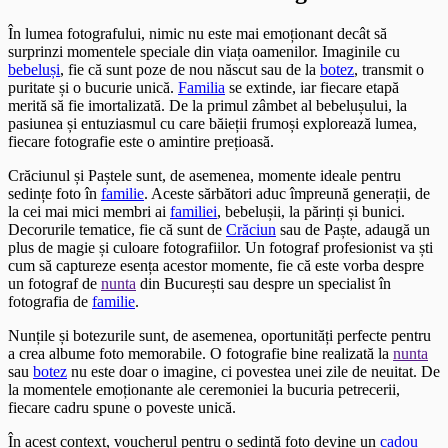
În lumea fotografului, nimic nu este mai emoționant decât să
surprinzi momentele speciale din viața oamenilor. Imaginile cu
bebeluși
, fie că sunt poze de nou născut sau de la
botez
, transmit o
puritate și o bucurie unică.
Familia
se extinde, iar fiecare etapă
merită să fie imortalizată. De la primul zâmbet al bebelușului, la
pasiunea și entuziasmul cu care băieții frumoși explorează lumea,
fiecare fotografie este o amintire prețioasă.
Crăciunul și Paștele sunt, de asemenea, momente ideale pentru
sedințe foto în
familie
. Aceste sărbători aduc împreună generații, de
la cei mai mici membri ai
familiei
, bebelușii, la părinți și bunici.
Decorurile tematice, fie că sunt de
Crăciun
sau de Paște, adaugă un
plus de magie și culoare fotografiilor. Un fotograf profesionist va ști
cum să captureze esența acestor momente, fie că este vorba despre
un fotograf de
nunta
din București sau despre un specialist în
fotografia de
familie
.
Nunțile și botezurile sunt, de asemenea, oportunități perfecte pentru
a crea albume foto memorabile. O fotografie bine realizată la
nunta
sau
botez
nu este doar o imagine, ci povestea unei zile de neuitat. De
la momentele emoționante ale ceremoniei la bucuria petrecerii,
fiecare cadru spune o poveste unică.
În acest context, voucherul pentru o sedință foto devine un
cadou