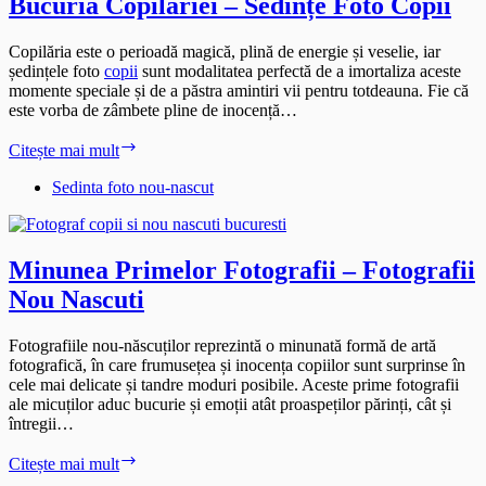
Bucuria Copilăriei – Sedințe Foto Copii
Copilăria este o perioadă magică, plină de energie și veselie, iar
ședințele foto
copii
sunt modalitatea perfectă de a imortaliza aceste
momente speciale și de a păstra amintiri vii pentru totdeauna. Fie că
este vorba de zâmbete pline de inocență…
Bucuria
Citește mai mult
Copilăriei
–
Sedinta foto nou-nascut
Sedințe
Foto
Copii
Minunea Primelor Fotografii – Fotografii
Nou Nascuti
Fotografiile nou-născuților reprezintă o minunată formă de artă
fotografică, în care frumusețea și inocența copiilor sunt surprinse în
cele mai delicate și tandre moduri posibile. Aceste prime fotografii
ale micuților aduc bucurie și emoții atât proaspeților părinți, cât și
întregii…
Minunea
Citește mai mult
Primelor