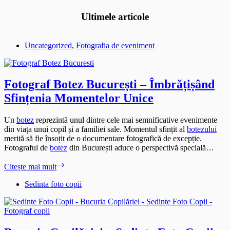
Ultimele articole
Uncategorized
,
Fotografia de eveniment
Fotograf Botez București – Îmbrățișând
Sfințenia Momentelor Unice
Un
botez
reprezintă unul dintre cele mai semnificative evenimente
din viața unui copil și a familiei sale. Momentul sfințit al
botezului
merită să fie însoțit de o documentare fotografică de excepție.
Fotograful de
botez
din București aduce o perspectivă specială…
Fotograf
Citește mai mult
Botez
București
Sedinta foto copii
–
Îmbrățișând
Sfințenia
Momentelor
Unice