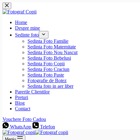
Sari
la
conținut
Home
Despre mine
Sedinte foto
Sedinta Foto Familie
Sedinta Foto Maternitate
Sedinta Foto Nou Nascut
Sedinta Foto Bebelusi
Sedinta Foto Copii
Sedinta Foto Craciun
Sedinta Foto Paste
Fotografie de Botez
Sedinta foto in aer liber
Parerile Clientilor
Preturi
Blog
Contact
Vouchere Foto Cadou
WhatsApp
Telefon
Meniu