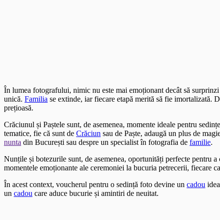
În lumea fotografului, nimic nu este mai emoționant decât să surprinz
unică.
Familia
se extinde, iar fiecare etapă merită să fie imortalizată.
prețioasă.
Crăciunul și Paștele sunt, de asemenea, momente ideale pentru sedințe
tematice, fie că sunt de
Crăciun
sau de Paște, adaugă un plus de magie ș
nunta
din București sau despre un specialist în fotografia de
familie
.
Nunțile și botezurile sunt, de asemenea, oportunități perfecte pentru 
momentele emoționante ale ceremoniei la bucuria petrecerii, fiecare c
În acest context, voucherul pentru o sedință foto devine un
cadou
idea
un
cadou
care aduce bucurie și amintiri de neuitat.