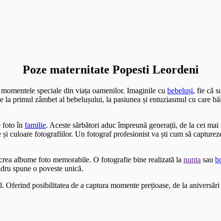
Poze maternitate Popesti Leordeni
i momentele speciale din viața oamenilor. Imaginile cu
bebeluși
, fie că 
 De la primul zâmbet al bebelușului, la pasiunea și entuziasmul cu care bă
 foto în
familie
. Aceste sărbători aduc împreună generații, de la cei ma
i culoare fotografiilor. Un fotograf profesionist va ști cum să capture
a crea albume foto memorabile. O fotografie bine realizată la
nunta
sau
b
adru spune o poveste unică.
l. Oferind posibilitatea de a captura momente prețioase, de la aniversări 