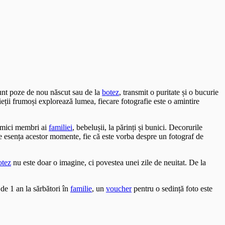
sunt poze de nou născut sau de la
botez
, transmit o puritate și o bucurie
ieții frumoși explorează lumea, fiecare fotografie este o amintire
i mici membri ai
familiei
, bebelușii, la părinți și bunici. Decorurile
ze esența acestor momente, fie că este vorba despre un fotograf de
otez
nu este doar o imagine, ci povestea unei zile de neuitat. De la
de 1 an la sărbători în
familie
, un
voucher
pentru o sedință foto este