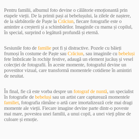
Pentru familii, albumul foto devine o călătorie emoționantă prin
etapele vieții. De la primii pași ai bebelușului, la zilele de naștere,
de la sărbătorile de Paște la
Crăciun
, fiecare fotografie este o
amintire a creșterii și a schimbărilor. Imaginile cu mama și copilul,
în special, surprind o legătură profundă și eternă.
Sesiunile foto de
familie
pot fi și distractive. Pozele cu băieți
frumoși în costume de Paște sau
Crăciun
, sau imaginile cu
bebeluși
fete îmbrăcate în rochițe festive, adaugă un element jucăuș și vesel
colecției de fotografii. În aceste momente, fotograful devine un
povestitor vizual, care transformă momentele cotidiene în amintiri
de neuitat.
În final, fie că este vorba despre un
fotograf de nuntă
, un specialist
în fotografie de
bebeluși
sau un artist care capturează momentele
familiei
, fotografia rămâne o artă care imortalizează cele mai dragi
momente ale vieții. Fiecare imagine devine parte dintr-o poveste
mai mare, povestea unei familii, a unui copil, a unei vieți pline de
culoare și emoție.