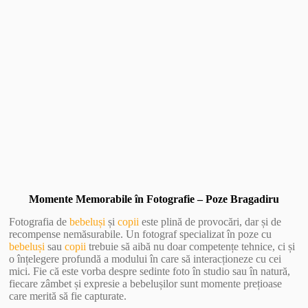
Vezi Galerie Foto
Momente Memorabile în Fotografie – Poze Bragadiru
Fotografia de
bebeluși
și
copii
este plină de provocări, dar și de
recompense nemăsurabile. Un fotograf specializat în poze cu
bebeluși
sau
copii
trebuie să aibă nu doar competențe tehnice, ci și
o înțelegere profundă a modului în care să interacționeze cu cei
mici. Fie că este vorba despre sedinte foto în studio sau în natură,
fiecare zâmbet și expresie a bebelușilor sunt momente prețioase
care merită să fie capturate.