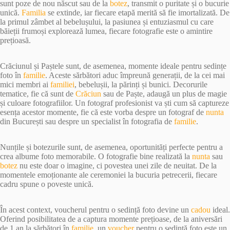
sunt poze de nou născut sau de la
botez
, transmit o puritate și o bucurie
unică.
Familia
se extinde, iar fiecare etapă merită să fie imortalizată. De
la primul zâmbet al bebelușului, la pasiunea și entuziasmul cu care
băieții frumoși explorează lumea, fiecare fotografie este o amintire
prețioasă.
Crăciunul și Paștele sunt, de asemenea, momente ideale pentru sedințe
foto în
familie
. Aceste sărbători aduc împreună generații, de la cei mai
mici membri ai
familiei
, bebelușii, la părinți și bunici. Decorurile
tematice, fie că sunt de
Crăciun
sau de Paște, adaugă un plus de magie
și culoare fotografiilor. Un fotograf profesionist va ști cum să captureze
esența acestor momente, fie că este vorba despre un fotograf de
nunta
din București sau despre un specialist în fotografia de
familie
.
Nunțile și botezurile sunt, de asemenea, oportunități perfecte pentru a
crea albume foto memorabile. O fotografie bine realizată la
nunta
sau
botez
nu este doar o imagine, ci povestea unei zile de neuitat. De la
momentele emoționante ale ceremoniei la bucuria petrecerii, fiecare
cadru spune o poveste unică.
În acest context, voucherul pentru o sedință foto devine un
cadou
ideal.
Oferind posibilitatea de a captura momente prețioase, de la aniversări
de 1 an la sărbători în
familie
, un
voucher
pentru o sedință foto este un