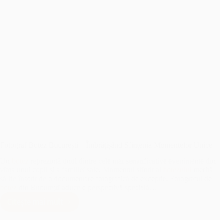
Fotograf Botez București – Îmbrățișând Sfințenia Momentelor Unice
Un
botez
reprezintă unul dintre cele mai semnificative evenimente din
viața unui copil și a familiei sale. Momentul sfințit al
botezului
merită
să fie însoțit de o documentare fotografică de excepție. Fotograful de
botez
din București aduce o perspectivă specială…
Citește mai mult
Fotograf
Botez