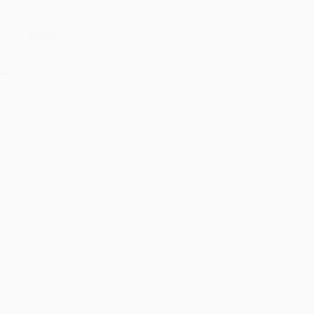
București
–
Îmbrățișând
Sedinta foto copii
Sfințenia
Momentelor
Unice