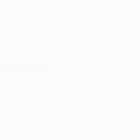
Bucuria Copilăriei – Sedințe Foto Copii
Copilăria este o perioadă magică, plină de energie și veselie, iar
ședințele foto
copii
sunt modalitatea perfectă de a imortaliza aceste
momente speciale și de a păstra amintiri vii pentru totdeauna. Fie că
este vorba de zâmbete pline de inocență…
Citește mai mult
Bucuria
Copilăriei
–
Sedințe
Foto
Sedinta foto nou-nascut
Copii