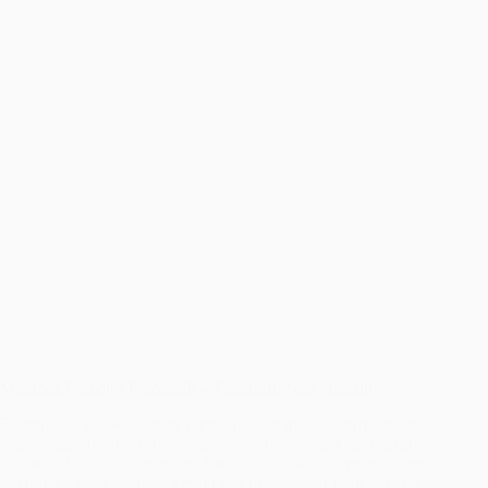
Minunea Primelor Fotografii – Fotografii Nou Nascuti
Fotografiile nou-născuților reprezintă o minunată formă de artă
fotografică, în care frumusețea și inocența copiilor sunt surprinse în
cele mai delicate și tandre moduri posibile. Aceste prime fotografii ale
micuților aduc bucurie și emoții atât proaspeților părinți, cât și