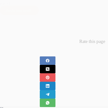
întregii…
Citește mai mult
Minunea
Primelor
Fotografii
–
Fotografii
Nou
Rate this page
Nascuti