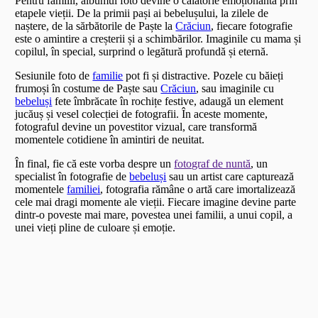
Pentru familii, albumul foto devine o călătorie emoționantă prin
etapele vieții. De la primii pași ai bebelușului, la zilele de
naștere, de la sărbătorile de Paște la
Crăciun
, fiecare fotografie
este o amintire a creșterii și a schimbărilor. Imaginile cu mama și
copilul, în special, surprind o legătură profundă și eternă.
Sesiunile foto de
familie
pot fi și distractive. Pozele cu băieți
frumoși în costume de Paște sau
Crăciun
, sau imaginile cu
bebeluși
fete îmbrăcate în rochițe festive, adaugă un element
jucăuș și vesel colecției de fotografii. În aceste momente,
fotograful devine un povestitor vizual, care transformă
momentele cotidiene în amintiri de neuitat.
În final, fie că este vorba despre un
fotograf de nuntă
, un
specialist în fotografie de
bebeluși
sau un artist care capturează
momentele
familiei
, fotografia rămâne o artă care imortalizează
cele mai dragi momente ale vieții. Fiecare imagine devine parte
dintr-o poveste mai mare, povestea unei familii, a unui copil, a
unei vieți pline de culoare și emoție.