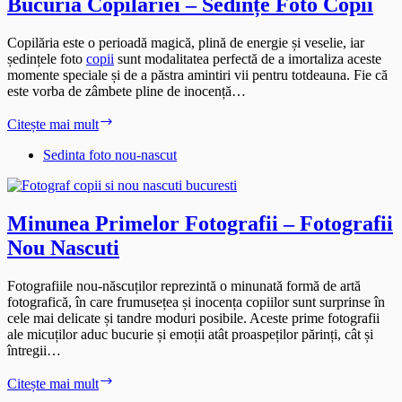
Bucuria Copilăriei – Sedințe Foto Copii
Copilăria este o perioadă magică, plină de energie și veselie, iar
ședințele foto
copii
sunt modalitatea perfectă de a imortaliza aceste
momente speciale și de a păstra amintiri vii pentru totdeauna. Fie că
este vorba de zâmbete pline de inocență…
Bucuria
Citește mai mult
Copilăriei
–
Sedinta foto nou-nascut
Sedințe
Foto
Copii
Minunea Primelor Fotografii – Fotografii
Nou Nascuti
Fotografiile nou-născuților reprezintă o minunată formă de artă
fotografică, în care frumusețea și inocența copiilor sunt surprinse în
cele mai delicate și tandre moduri posibile. Aceste prime fotografii
ale micuților aduc bucurie și emoții atât proaspeților părinți, cât și
întregii…
Minunea
Citește mai mult
Primelor