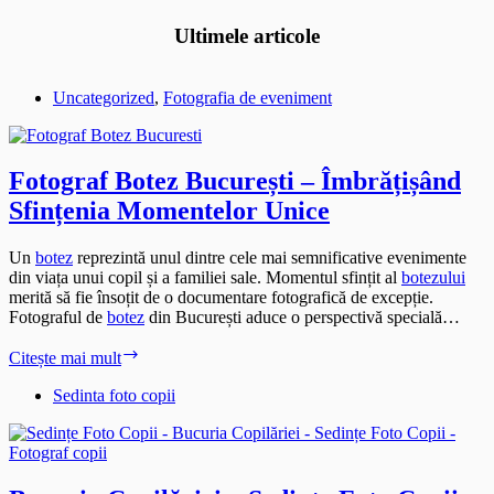
Ultimele articole
Uncategorized
,
Fotografia de eveniment
Fotograf Botez București – Îmbrățișând
Sfințenia Momentelor Unice
Un
botez
reprezintă unul dintre cele mai semnificative evenimente
din viața unui copil și a familiei sale. Momentul sfințit al
botezului
merită să fie însoțit de o documentare fotografică de excepție.
Fotograful de
botez
din București aduce o perspectivă specială…
Fotograf
Citește mai mult
Botez
București
Sedinta foto copii
–
Îmbrățișând
Sfințenia
Momentelor
Unice