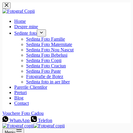
Sari
la
conținut
Home
Despre mine
Sedinte foto
Sedinta Foto Familie
Sedinta Foto Maternitate
Sedinta Foto Nou Nascut
Sedinta Foto Bebelusi
Sedinta Foto Copii
Sedinta Foto Craciun
Sedinta Foto Paste
Fotografie de Botez
Sedinta foto in aer liber
Parerile Clientilor
Preturi
Blog
Contact
Vouchere Foto Cadou
WhatsApp
Telefon
Meniu