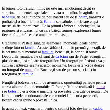
În lumea fotografului, nimic nu este mai emoționant decât să
surprinzi momentele speciale din viața oamenilor. Imaginile cu
bebeluși
, fie că sunt poze de nou născut sau de la
botez
, transmit o
puritate și o bucurie unică.
Familia
se extinde, iar fiecare etapă
merită să fie imortalizată. De la primul zâmbet al bebelușului, la
pasiunea și entuziasmul cu care băieții frumoși explorează lumea,
fiecare fotografie este o amintire prețioasă.
Crăciunul și Paștele sunt, de asemenea, momente ideale pentru
sedințe foto în
familie
. Aceste sărbători aduc împreună generații, de
la cei mai mici membri ai
familiei
, bebelușii, la părinți și bunici.
Decorurile tematice, fie că sunt de
Crăciun
sau de Paște, adaugă un
plus de magie și culoare fotografiilor. Un fotograf profesionist va ști
cum să captureze esența acestor momente, fie că este vorba despre
un fotograf de
nunta
din București sau despre un specialist în
fotografia de
familie
.
Nunțile și botezurile sunt, de asemenea, oportunități perfecte pentru
a crea albume foto memorabile. O fotografie bine realizată la
nunta
sau
botez
nu este doar o imagine, ci povestea unei zile de neuitat. De
la momentele emoționante ale ceremoniei la bucuria petrecerii,
fiecare cadru spune o poveste unică.
În acest context, voucherul pentru o sedință foto devine un
cadou