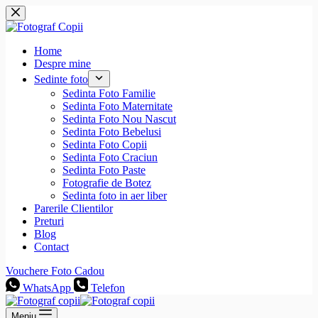
Sari
la
conținut
Home
Despre mine
Sedinte foto
Sedinta Foto Familie
Sedinta Foto Maternitate
Sedinta Foto Nou Nascut
Sedinta Foto Bebelusi
Sedinta Foto Copii
Sedinta Foto Craciun
Sedinta Foto Paste
Fotografie de Botez
Sedinta foto in aer liber
Parerile Clientilor
Preturi
Blog
Contact
Vouchere Foto Cadou
WhatsApp
Telefon
Meniu