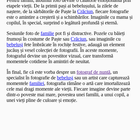
Pentru familii, albumul foto devine o călătorie emoționantă prin
etapele vieții. De la primii pași ai bebelușului, la zilele de
naștere, de la sărbătorile de Paște la
Crăciun
, fiecare fotografie
este o amintire a creșterii și a schimbărilor. Imaginile cu mama și
copilul, în special, surprind o legătură profundă și eternă.
Sesiunile foto de
familie
pot fi și distractive. Pozele cu băieți
frumoși în costume de Paște sau
Crăciun
, sau imaginile cu
bebeluși
fete îmbrăcate în rochițe festive, adaugă un element
jucăuș și vesel colecției de fotografii. În aceste momente,
fotograful devine un povestitor vizual, care transformă
momentele cotidiene în amintiri de neuitat.
În final, fie că este vorba despre un
fotograf de nuntă
, un
specialist în fotografie de
bebeluși
sau un artist care capturează
momentele
familiei
, fotografia rămâne o artă care imortalizează
cele mai dragi momente ale vieții. Fiecare imagine devine parte
dintr-o poveste mai mare, povestea unei familii, a unui copil, a
unei vieți pline de culoare și emoție.