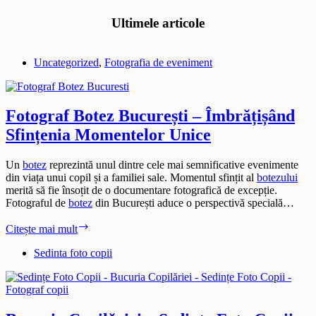
Ultimele articole
Uncategorized
,
Fotografia de eveniment
Fotograf Botez București – Îmbrățișând
Sfințenia Momentelor Unice
Un
botez
reprezintă unul dintre cele mai semnificative evenimente
din viața unui copil și a familiei sale. Momentul sfințit al
botezului
merită să fie însoțit de o documentare fotografică de excepție.
Fotograful de
botez
din București aduce o perspectivă specială…
Fotograf
Citește mai mult
Botez
București
Sedinta foto copii
–
Îmbrățișând
Sfințenia
Momentelor
Unice