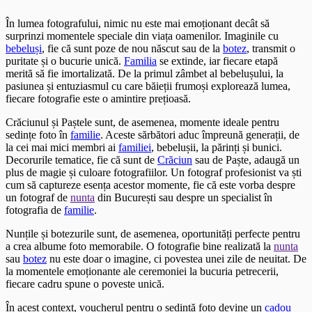
În lumea fotografului, nimic nu este mai emoționant decât să
surprinzi momentele speciale din viața oamenilor. Imaginile cu
bebeluși
, fie că sunt poze de nou născut sau de la
botez
, transmit o
puritate și o bucurie unică.
Familia
se extinde, iar fiecare etapă
merită să fie imortalizată. De la primul zâmbet al bebelușului, la
pasiunea și entuziasmul cu care băieții frumoși explorează lumea,
fiecare fotografie este o amintire prețioasă.
Crăciunul și Paștele sunt, de asemenea, momente ideale pentru
sedințe foto în
familie
. Aceste sărbători aduc împreună generații, de
la cei mai mici membri ai
familiei
, bebelușii, la părinți și bunici.
Decorurile tematice, fie că sunt de
Crăciun
sau de Paște, adaugă un
plus de magie și culoare fotografiilor. Un fotograf profesionist va ști
cum să captureze esența acestor momente, fie că este vorba despre
un fotograf de
nunta
din București sau despre un specialist în
fotografia de
familie
.
Nunțile și botezurile sunt, de asemenea, oportunități perfecte pentru
a crea albume foto memorabile. O fotografie bine realizată la
nunta
sau
botez
nu este doar o imagine, ci povestea unei zile de neuitat. De
la momentele emoționante ale ceremoniei la bucuria petrecerii,
fiecare cadru spune o poveste unică.
În acest context, voucherul pentru o sedință foto devine un
cadou