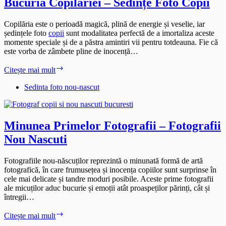
Bucuria Copilăriei – Sedințe Foto Copii
Copilăria este o perioadă magică, plină de energie și veselie, iar
ședințele foto
copii
sunt modalitatea perfectă de a imortaliza aceste
momente speciale și de a păstra amintiri vii pentru totdeauna. Fie că
este vorba de zâmbete pline de inocență…
Bucuria
Citește mai mult
Copilăriei
–
Sedinta foto nou-nascut
Sedințe
Foto
Copii
Minunea Primelor Fotografii – Fotografii
Nou Nascuti
Fotografiile nou-născuților reprezintă o minunată formă de artă
fotografică, în care frumusețea și inocența copiilor sunt surprinse în
cele mai delicate și tandre moduri posibile. Aceste prime fotografii
ale micuților aduc bucurie și emoții atât proaspeților părinți, cât și
întregii…
Minunea
Citește mai mult
Primelor