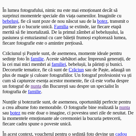
În lumea fotografului, nimic nu este mai emoționant decât să
surprinzi momentele speciale din viața oamenilor. Imaginile cu
bebeluși
, fie că sunt poze de nou născut sau de la
botez
, transmit o
puritate și o bucurie unică.
Familia
se extinde, iar fiecare etapă
merită să fie imortalizată. De la primul zâmbet al bebelușului, la
pasiunea și entuziasmul cu care băieții frumoși explorează lumea,
fiecare fotografie este o amintire prețioasă.
Crăciunul și Paștele sunt, de asemenea, momente ideale pentru
sedințe foto în
familie
. Aceste sărbători aduc împreună generații, de
la cei mai mici membri ai
familiei
, bebelușii, la părinți și bunici.
Decorurile tematice, fie că sunt de
Crăciun
sau de Paște, adaugă un
plus de magie și culoare fotografiilor. Un fotograf profesionist va ști
cum să captureze esența acestor momente, fie că este vorba despre
un fotograf de
nunta
din București sau despre un specialist în
fotografia de
familie
.
Nunțile și botezurile sunt, de asemenea, oportunități perfecte pentru
a crea albume foto memorabile. O fotografie bine realizată la
nunta
sau
botez
nu este doar o imagine, ci povestea unei zile de neuitat. De
la momentele emoționante ale ceremoniei la bucuria petrecerii,
fiecare cadru spune o poveste unică.
În acest context, voucherul pentru o sedință foto devine un
cadou