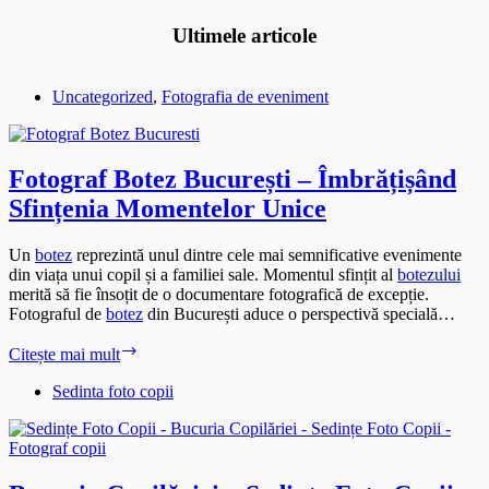
Ultimele articole
Uncategorized
,
Fotografia de eveniment
Fotograf Botez București – Îmbrățișând
Sfințenia Momentelor Unice
Un
botez
reprezintă unul dintre cele mai semnificative evenimente
din viața unui copil și a familiei sale. Momentul sfințit al
botezului
merită să fie însoțit de o documentare fotografică de excepție.
Fotograful de
botez
din București aduce o perspectivă specială…
Fotograf
Citește mai mult
Botez
București
Sedinta foto copii
–
Îmbrățișând
Sfințenia
Momentelor
Unice