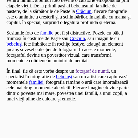
Pentru familii, albumul foto devine o călătorie emoționantă prin
etapele vieții. De la primii pași ai bebelușului, la zilele de
naștere, de la sărbătorile de Paște la
Crăciun
, fiecare fotografie
este o amintire a creșterii și a schimbărilor. Imaginile cu mama și
copilul, în special, surprind o legătură profundă și eternă.
Sesiunile foto de
familie
pot fi și distractive. Pozele cu băieți
frumoși în costume de Paște sau
Crăciun
, sau imaginile cu
bebeluși
fete îmbrăcate în rochițe festive, adaugă un element
jucăuș și vesel colecției de fotografii. În aceste momente,
fotograful devine un povestitor vizual, care transformă
momentele cotidiene în amintiri de neuitat.
În final, fie că este vorba despre un
fotograf de nuntă
, un
specialist în fotografie de
bebeluși
sau un artist care capturează
momentele
familiei
, fotografia rămâne o artă care imortalizează
cele mai dragi momente ale vieții. Fiecare imagine devine parte
dintr-o poveste mai mare, povestea unei familii, a unui copil, a
unei vieți pline de culoare și emoție.