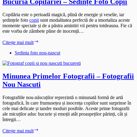
Bucuria Copilăriei – Sedințe Foto Copii
Copilăria este o perioadă magică, plină de energie și veselie, iar
ședințele foto
copii
sunt modalitatea perfectă de a imortaliza aceste
momente speciale și de a păstra amintiri vii pentru totdeauna. Fie că
este vorba de zâmbete pline de inocență…
Bucuria
Citește mai mult
Copilăriei
–
Sedinta foto nou-nascut
Sedințe
Foto
Copii
Minunea Primelor Fotografii – Fotografii
Nou Nascuti
Fotografiile nou-născuților reprezintă o minunată formă de artă
fotografică, în care frumusețea și inocența copiilor sunt surprinse în
cele mai delicate și tandre moduri posibile. Aceste prime fotografii
ale micuților aduc bucurie și emoții atât proaspeților părinți, cât și
întregii…
Minunea
Citește mai mult
Primelor