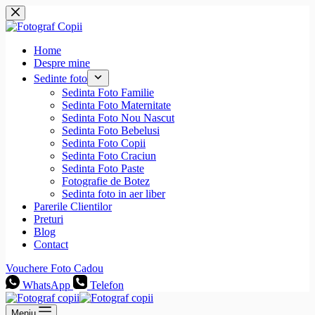
Sari
la
conținut
Home
Despre mine
Sedinte foto
Sedinta Foto Familie
Sedinta Foto Maternitate
Sedinta Foto Nou Nascut
Sedinta Foto Bebelusi
Sedinta Foto Copii
Sedinta Foto Craciun
Sedinta Foto Paste
Fotografie de Botez
Sedinta foto in aer liber
Parerile Clientilor
Preturi
Blog
Contact
Vouchere Foto Cadou
WhatsApp
Telefon
Meniu