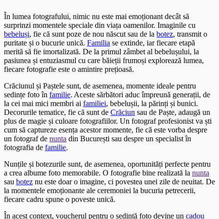
În lumea fotografului, nimic nu este mai emoționant decât să
surprinzi momentele speciale din viața oamenilor. Imaginile cu
bebeluși
, fie că sunt poze de nou născut sau de la
botez
, transmit o
puritate și o bucurie unică.
Familia
se extinde, iar fiecare etapă
merită să fie imortalizată. De la primul zâmbet al bebelușului, la
pasiunea și entuziasmul cu care băieții frumoși explorează lumea,
fiecare fotografie este o amintire prețioasă.
Crăciunul și Paștele sunt, de asemenea, momente ideale pentru
sedințe foto în
familie
. Aceste sărbători aduc împreună generații, de
la cei mai mici membri ai
familiei
, bebelușii, la părinți și bunici.
Decorurile tematice, fie că sunt de
Crăciun
sau de Paște, adaugă un
plus de magie și culoare fotografiilor. Un fotograf profesionist va ști
cum să captureze esența acestor momente, fie că este vorba despre
un fotograf de
nunta
din București sau despre un specialist în
fotografia de
familie
.
Nunțile și botezurile sunt, de asemenea, oportunități perfecte pentru
a crea albume foto memorabile. O fotografie bine realizată la
nunta
sau
botez
nu este doar o imagine, ci povestea unei zile de neuitat. De
la momentele emoționante ale ceremoniei la bucuria petrecerii,
fiecare cadru spune o poveste unică.
În acest context, voucherul pentru o sedință foto devine un
cadou