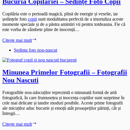
Bucuria Copilăriei – Sedințe Foto Copii
Copilăria este o perioadă magică, plină de energie și veselie, iar
ședințele foto
copii
sunt modalitatea perfectă de a imortaliza aceste
momente speciale și de a păstra amintiri vii pentru totdeauna. Fie că
este vorba de zâmbete pline de inocență…
Bucuria
Citește mai mult
Copilăriei
–
Sedinta foto nou-nascut
Sedințe
Foto
Copii
Minunea Primelor Fotografii – Fotografii
Nou Nascuti
Fotografiile nou-născuților reprezintă o minunată formă de artă
fotografică, în care frumusețea și inocența copiilor sunt surprinse în
cele mai delicate și tandre moduri posibile. Aceste prime fotografii
ale micuților aduc bucurie și emoții atât proaspeților părinți, cât și
întregii…
Minunea
Citește mai mult
Primelor