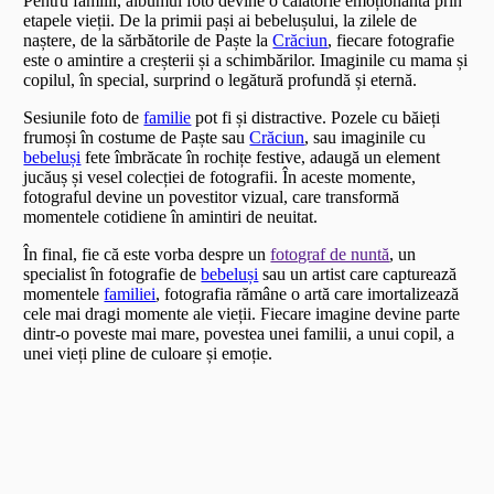
Pentru familii, albumul foto devine o călătorie emoționantă prin
etapele vieții. De la primii pași ai bebelușului, la zilele de
naștere, de la sărbătorile de Paște la
Crăciun
, fiecare fotografie
este o amintire a creșterii și a schimbărilor. Imaginile cu mama și
copilul, în special, surprind o legătură profundă și eternă.
Sesiunile foto de
familie
pot fi și distractive. Pozele cu băieți
frumoși în costume de Paște sau
Crăciun
, sau imaginile cu
bebeluși
fete îmbrăcate în rochițe festive, adaugă un element
jucăuș și vesel colecției de fotografii. În aceste momente,
fotograful devine un povestitor vizual, care transformă
momentele cotidiene în amintiri de neuitat.
În final, fie că este vorba despre un
fotograf de nuntă
, un
specialist în fotografie de
bebeluși
sau un artist care capturează
momentele
familiei
, fotografia rămâne o artă care imortalizează
cele mai dragi momente ale vieții. Fiecare imagine devine parte
dintr-o poveste mai mare, povestea unei familii, a unui copil, a
unei vieți pline de culoare și emoție.