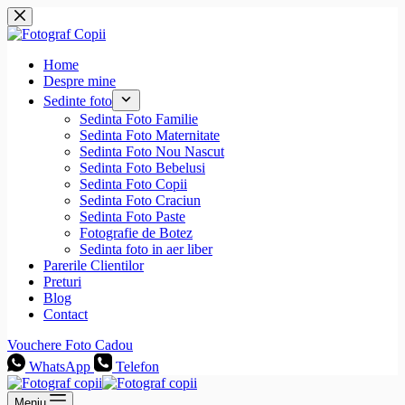
Sari
la
conținut
Home
Despre mine
Sedinte foto
Sedinta Foto Familie
Sedinta Foto Maternitate
Sedinta Foto Nou Nascut
Sedinta Foto Bebelusi
Sedinta Foto Copii
Sedinta Foto Craciun
Sedinta Foto Paste
Fotografie de Botez
Sedinta foto in aer liber
Parerile Clientilor
Preturi
Blog
Contact
Vouchere Foto Cadou
WhatsApp
Telefon
Meniu