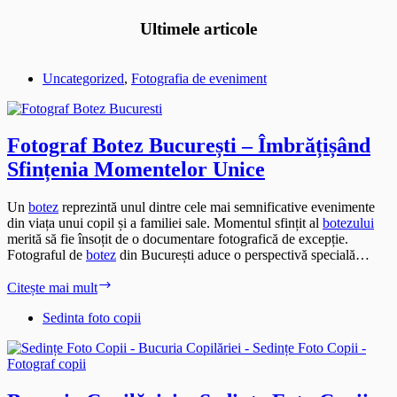
Ultimele articole
Uncategorized
,
Fotografia de eveniment
Fotograf Botez București – Îmbrățișând
Sfințenia Momentelor Unice
Un
botez
reprezintă unul dintre cele mai semnificative evenimente
din viața unui copil și a familiei sale. Momentul sfințit al
botezului
merită să fie însoțit de o documentare fotografică de excepție.
Fotograful de
botez
din București aduce o perspectivă specială…
Fotograf
Citește mai mult
Botez
București
Sedinta foto copii
–
Îmbrățișând
Sfințenia
Momentelor
Unice