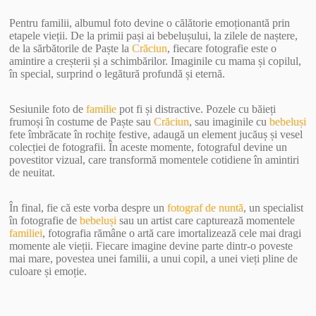
Pentru familii, albumul foto devine o călătorie emoționantă prin
etapele vieții. De la primii pași ai bebelușului, la zilele de naștere,
de la sărbătorile de Paște la
Crăciun
, fiecare fotografie este o
amintire a creșterii și a schimbărilor. Imaginile cu mama și copilul,
în special, surprind o legătură profundă și eternă.
Sesiunile foto de
familie
pot fi și distractive. Pozele cu băieți
frumoși în costume de Paște sau
Crăciun
, sau imaginile cu
bebeluși
fete îmbrăcate în rochițe festive, adaugă un element jucăuș și vesel
colecției de fotografii. În aceste momente, fotograful devine un
povestitor vizual, care transformă momentele cotidiene în amintiri
de neuitat.
În final, fie că este vorba despre un
fotograf de nuntă
, un specialist
în fotografie de
bebeluși
sau un artist care capturează momentele
familiei
, fotografia rămâne o artă care imortalizează cele mai dragi
momente ale vieții. Fiecare imagine devine parte dintr-o poveste
mai mare, povestea unei familii, a unui copil, a unei vieți pline de
culoare și emoție.