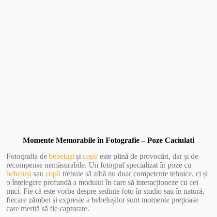
Vezi Galerie Foto
Momente Memorabile în Fotografie – Poze Caciulati
Fotografia de
bebeluși
și
copii
este plină de provocări, dar și de
recompense nemăsurabile. Un fotograf specializat în poze cu
bebeluși
sau
copii
trebuie să aibă nu doar competențe tehnice, ci și
o înțelegere profundă a modului în care să interacționeze cu cei
mici. Fie că este vorba despre sedinte foto în studio sau în natură,
fiecare zâmbet și expresie a bebelușilor sunt momente prețioase
care merită să fie capturate.