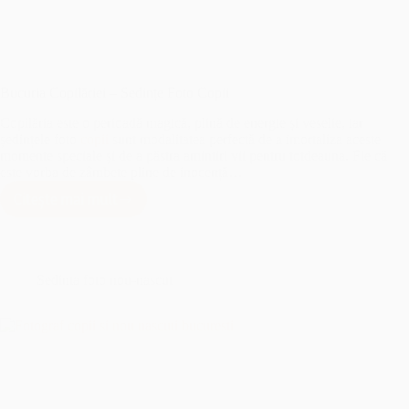
Bucuria Copilăriei – Sedințe Foto Copii
Copilăria este o perioadă magică, plină de energie și veselie, iar
ședințele foto
copii
sunt modalitatea perfectă de a imortaliza aceste
momente speciale și de a păstra amintiri vii pentru totdeauna. Fie că
este vorba de zâmbete pline de inocență…
Citește mai mult
Bucuria
Copilăriei
–
Sedințe
Foto
Sedinta foto nou-nascut
Copii