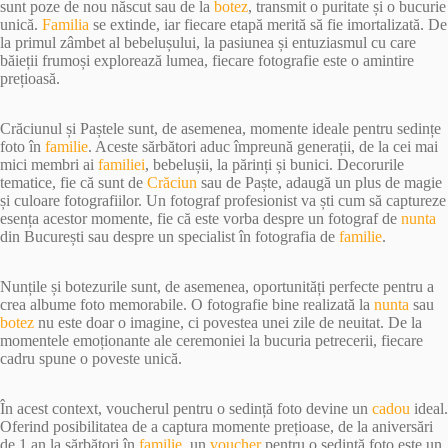
sunt poze de nou născut sau de la
botez
, transmit o puritate și o bucurie
unică.
Familia
se extinde, iar fiecare etapă merită să fie imortalizată. De
la primul zâmbet al bebelușului, la pasiunea și entuziasmul cu care
băieții frumoși explorează lumea, fiecare fotografie este o amintire
prețioasă.
Crăciunul și Paștele sunt, de asemenea, momente ideale pentru sedințe
foto în
familie
. Aceste sărbători aduc împreună generații, de la cei mai
mici membri ai
familiei
, bebelușii, la părinți și bunici. Decorurile
tematice, fie că sunt de
Crăciun
sau de Paște, adaugă un plus de magie
și culoare fotografiilor. Un fotograf profesionist va ști cum să captureze
esența acestor momente, fie că este vorba despre un fotograf de
nunta
din București sau despre un specialist în fotografia de
familie
.
Nunțile și botezurile sunt, de asemenea, oportunități perfecte pentru a
crea albume foto memorabile. O fotografie bine realizată la
nunta
sau
botez
nu este doar o imagine, ci povestea unei zile de neuitat. De la
momentele emoționante ale ceremoniei la bucuria petrecerii, fiecare
cadru spune o poveste unică.
În acest context, voucherul pentru o sedință foto devine un
cadou
ideal.
Oferind posibilitatea de a captura momente prețioase, de la aniversări
de 1 an la sărbători în
familie
, un
voucher
pentru o sedință foto este un