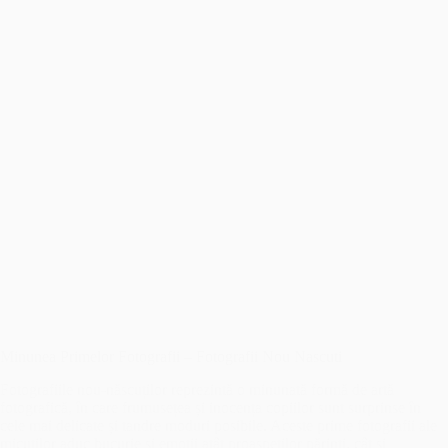
Minunea Primelor Fotografii – Fotografii Nou Nascuti
Fotografiile nou-născuților reprezintă o minunată formă de artă
fotografică, în care frumusețea și inocența copiilor sunt surprinse în
cele mai delicate și tandre moduri posibile. Aceste prime fotografii ale
micuților aduc bucurie și emoții atât proaspeților părinți, cât și