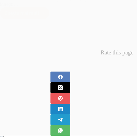
întregii…
Citește mai mult
Minunea
Primelor
Fotografii
–
Fotografii
Nou
Rate this page
Nascuti