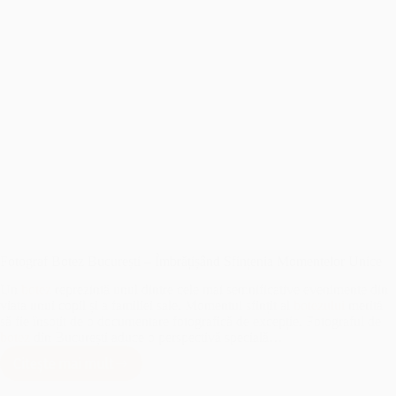
Fotograf Botez București – Îmbrățișând Sfințenia Momentelor Unice
Un
botez
reprezintă unul dintre cele mai semnificative evenimente din
viața unui copil și a familiei sale. Momentul sfințit al
botezului
merită
să fie însoțit de o documentare fotografică de excepție. Fotograful de
botez
din București aduce o perspectivă specială…
Citește mai mult
Fotograf
Botez