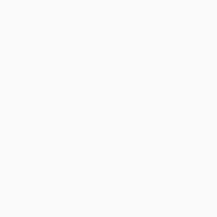
București
–
Îmbrățișând
Sedinta foto copii
Sfințenia
Momentelor
Unice