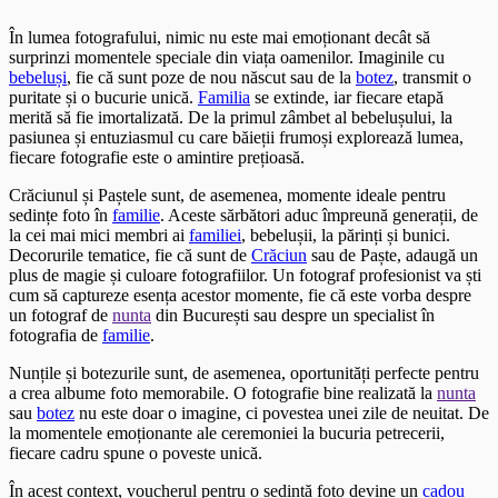
În lumea fotografului, nimic nu este mai emoționant decât să
surprinzi momentele speciale din viața oamenilor. Imaginile cu
bebeluși
, fie că sunt poze de nou născut sau de la
botez
, transmit o
puritate și o bucurie unică.
Familia
se extinde, iar fiecare etapă
merită să fie imortalizată. De la primul zâmbet al bebelușului, la
pasiunea și entuziasmul cu care băieții frumoși explorează lumea,
fiecare fotografie este o amintire prețioasă.
Crăciunul și Paștele sunt, de asemenea, momente ideale pentru
sedințe foto în
familie
. Aceste sărbători aduc împreună generații, de
la cei mai mici membri ai
familiei
, bebelușii, la părinți și bunici.
Decorurile tematice, fie că sunt de
Crăciun
sau de Paște, adaugă un
plus de magie și culoare fotografiilor. Un fotograf profesionist va ști
cum să captureze esența acestor momente, fie că este vorba despre
un fotograf de
nunta
din București sau despre un specialist în
fotografia de
familie
.
Nunțile și botezurile sunt, de asemenea, oportunități perfecte pentru
a crea albume foto memorabile. O fotografie bine realizată la
nunta
sau
botez
nu este doar o imagine, ci povestea unei zile de neuitat. De
la momentele emoționante ale ceremoniei la bucuria petrecerii,
fiecare cadru spune o poveste unică.
În acest context, voucherul pentru o sedință foto devine un
cadou