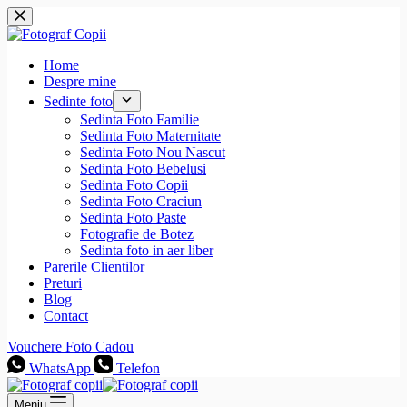
Sari
la
conținut
Home
Despre mine
Sedinte foto
Sedinta Foto Familie
Sedinta Foto Maternitate
Sedinta Foto Nou Nascut
Sedinta Foto Bebelusi
Sedinta Foto Copii
Sedinta Foto Craciun
Sedinta Foto Paste
Fotografie de Botez
Sedinta foto in aer liber
Parerile Clientilor
Preturi
Blog
Contact
Vouchere Foto Cadou
WhatsApp
Telefon
Meniu