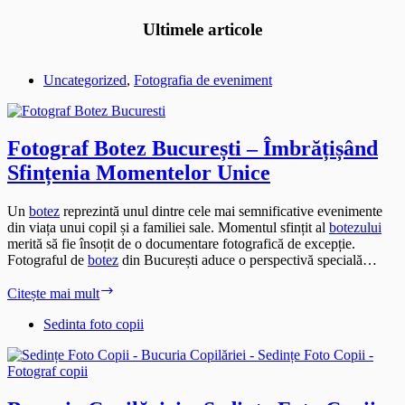
Ultimele articole
Uncategorized
,
Fotografia de eveniment
Fotograf Botez București – Îmbrățișând
Sfințenia Momentelor Unice
Un
botez
reprezintă unul dintre cele mai semnificative evenimente
din viața unui copil și a familiei sale. Momentul sfințit al
botezului
merită să fie însoțit de o documentare fotografică de excepție.
Fotograful de
botez
din București aduce o perspectivă specială…
Fotograf
Citește mai mult
Botez
București
Sedinta foto copii
–
Îmbrățișând
Sfințenia
Momentelor
Unice