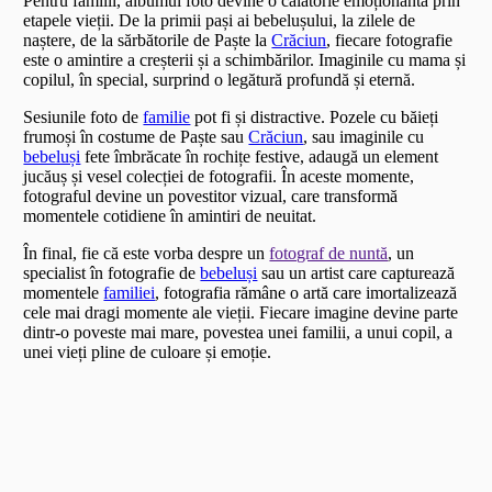
Pentru familii, albumul foto devine o călătorie emoționantă prin
etapele vieții. De la primii pași ai bebelușului, la zilele de
naștere, de la sărbătorile de Paște la
Crăciun
, fiecare fotografie
este o amintire a creșterii și a schimbărilor. Imaginile cu mama și
copilul, în special, surprind o legătură profundă și eternă.
Sesiunile foto de
familie
pot fi și distractive. Pozele cu băieți
frumoși în costume de Paște sau
Crăciun
, sau imaginile cu
bebeluși
fete îmbrăcate în rochițe festive, adaugă un element
jucăuș și vesel colecției de fotografii. În aceste momente,
fotograful devine un povestitor vizual, care transformă
momentele cotidiene în amintiri de neuitat.
În final, fie că este vorba despre un
fotograf de nuntă
, un
specialist în fotografie de
bebeluși
sau un artist care capturează
momentele
familiei
, fotografia rămâne o artă care imortalizează
cele mai dragi momente ale vieții. Fiecare imagine devine parte
dintr-o poveste mai mare, povestea unei familii, a unui copil, a
unei vieți pline de culoare și emoție.