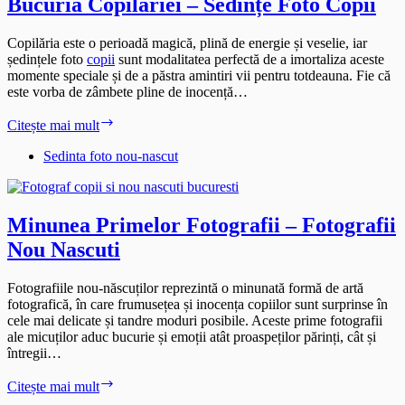
Bucuria Copilăriei – Sedințe Foto Copii
Copilăria este o perioadă magică, plină de energie și veselie, iar
ședințele foto
copii
sunt modalitatea perfectă de a imortaliza aceste
momente speciale și de a păstra amintiri vii pentru totdeauna. Fie că
este vorba de zâmbete pline de inocență…
Bucuria
Citește mai mult
Copilăriei
–
Sedinta foto nou-nascut
Sedințe
Foto
Copii
Minunea Primelor Fotografii – Fotografii
Nou Nascuti
Fotografiile nou-născuților reprezintă o minunată formă de artă
fotografică, în care frumusețea și inocența copiilor sunt surprinse în
cele mai delicate și tandre moduri posibile. Aceste prime fotografii
ale micuților aduc bucurie și emoții atât proaspeților părinți, cât și
întregii…
Minunea
Citește mai mult
Primelor