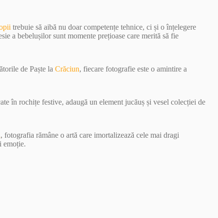
opii
trebuie să aibă nu doar competențe tehnice, ci și o înțelegere
esie a bebelușilor sunt momente prețioase care merită să fie
ătorile de Paște la
Crăciun
, fiecare fotografie este o amintire a
ate în rochițe festive, adaugă un element jucăuș și vesel colecției de
i
, fotografia rămâne o artă care imortalizează cele mai dragi
i emoție.