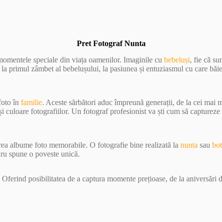
Pret Fotograf Nunta
 momentele speciale din viața oamenilor. Imaginile cu
bebeluși
, fie că s
e la primul zâmbet al bebelușului, la pasiunea și entuziasmul cu care băi
foto în
familie
. Aceste sărbători aduc împreună generații, de la cei mai
 culoare fotografiilor. Un fotograf profesionist va ști cum să capturez
crea albume foto memorabile. O fotografie bine realizată la
nunta
sau
bo
dru spune o poveste unică.
 Oferind posibilitatea de a captura momente prețioase, de la aniversări d