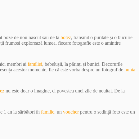
unt poze de nou născut sau de la
botez
, transmit o puritate și o bucurie
eții frumoși explorează lumea, fiecare fotografie este o amintire
 mici membri ai
familiei
, bebelușii, la părinți și bunici. Decorurile
e esența acestor momente, fie că este vorba despre un fotograf de
nunta
tez
nu este doar o imagine, ci povestea unei zile de neuitat. De la
e 1 an la sărbători în
familie
, un
voucher
pentru o sedință foto este un