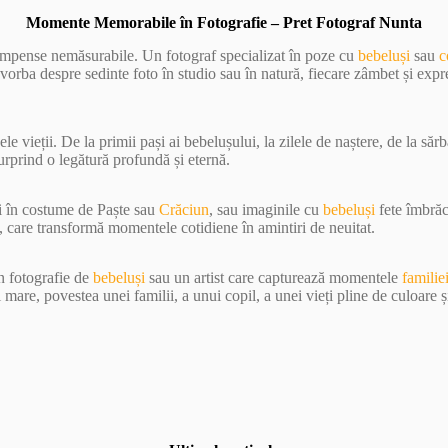
Momente Memorabile în Fotografie – Pret Fotograf Nunta
compense nemăsurabile. Un fotograf specializat în poze cu
bebeluși
sau
c
 vorba despre sedinte foto în studio sau în natură, fiecare zâmbet și expr
e vieții. De la primii pași ai bebelușului, la zilele de naștere, de la sărb
surprind o legătură profundă și eternă.
și în costume de Paște sau
Crăciun
, sau imaginile cu
bebeluși
fete îmbrăc
, care transformă momentele cotidiene în amintiri de neuitat.
în fotografie de
bebeluși
sau un artist care capturează momentele
familie
are, povestea unei familii, a unui copil, a unei vieți pline de culoare ș