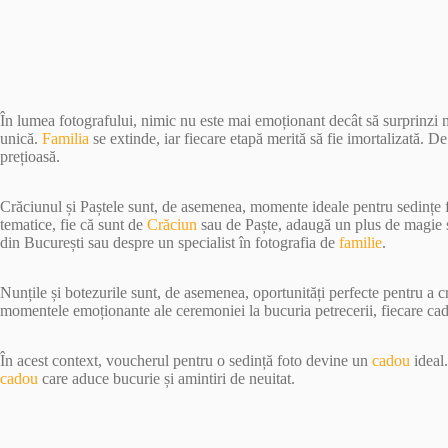
În lumea fotografului, nimic nu este mai emoționant decât să surprinzi
unică.
Familia
se extinde, iar fiecare etapă merită să fie imortalizată. D
prețioasă.
Crăciunul și Paștele sunt, de asemenea, momente ideale pentru sedințe 
tematice, fie că sunt de
Crăciun
sau de Paște, adaugă un plus de magie și
din București sau despre un specialist în fotografia de
familie
.
Nunțile și botezurile sunt, de asemenea, oportunități perfecte pentru a 
momentele emoționante ale ceremoniei la bucuria petrecerii, fiecare ca
În acest context, voucherul pentru o sedință foto devine un
cadou
ideal.
cadou
care aduce bucurie și amintiri de neuitat.