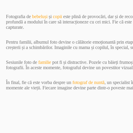
Fotografia de
bebeluși
și
copii
este plină de provocări, dar și de re
profundă a modului în care să interacționeze cu cei mici. Fie că este
capturate.
Pentru familii, albumul foto devine o călătorie emoționantă prin etapel
creșterii și a schimbărilor. Imaginile cu mama și copilul, în special, 
Sesiunile foto de
familie
pot fi și distractive. Pozele cu băieți frumo
fotografii. În aceste momente, fotograful devine un povestitor vizual
În final, fie că este vorba despre un
fotograf de nuntă
, un specialist 
momente ale vieții. Fiecare imagine devine parte dintr-o poveste mai m