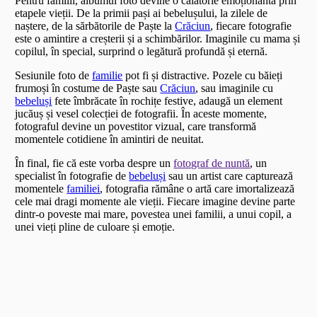
Pentru familii, albumul foto devine o călătorie emoționantă prin
etapele vieții. De la primii pași ai bebelușului, la zilele de
naștere, de la sărbătorile de Paște la
Crăciun
, fiecare fotografie
este o amintire a creșterii și a schimbărilor. Imaginile cu mama și
copilul, în special, surprind o legătură profundă și eternă.
Sesiunile foto de
familie
pot fi și distractive. Pozele cu băieți
frumoși în costume de Paște sau
Crăciun
, sau imaginile cu
bebeluși
fete îmbrăcate în rochițe festive, adaugă un element
jucăuș și vesel colecției de fotografii. În aceste momente,
fotograful devine un povestitor vizual, care transformă
momentele cotidiene în amintiri de neuitat.
În final, fie că este vorba despre un
fotograf de nuntă
, un
specialist în fotografie de
bebeluși
sau un artist care capturează
momentele
familiei
, fotografia rămâne o artă care imortalizează
cele mai dragi momente ale vieții. Fiecare imagine devine parte
dintr-o poveste mai mare, povestea unei familii, a unui copil, a
unei vieți pline de culoare și emoție.