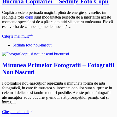
Bucuria Copilăriei – Sedințe Foto Copii
Copilăria este o perioadă magică, plină de energie și veselie, iar
ședințele foto
copii
sunt modalitatea perfectă de a imortaliza aceste
momente speciale și de a păstra amintiri vii pentru totdeauna. Fie că
este vorba de zâmbete pline de inocență…
Bucuria
Citește mai mult
Copilăriei
–
Sedinta foto nou-nascut
Sedințe
Foto
Copii
Minunea Primelor Fotografii – Fotografii
Nou Nascuti
Fotografiile nou-născuților reprezintă o minunată formă de artă
fotografică, în care frumusețea și inocența copiilor sunt surprinse în
cele mai delicate și tandre moduri posibile. Aceste prime fotografii
ale micuților aduc bucurie și emoții atât proaspeților părinți, cât și
întregii…
Minunea
Citește mai mult
Primelor