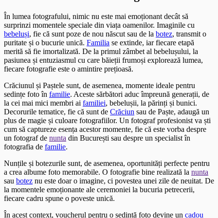
În lumea fotografului, nimic nu este mai emoționant decât să
surprinzi momentele speciale din viața oamenilor. Imaginile cu
bebeluși
, fie că sunt poze de nou născut sau de la
botez
, transmit o
puritate și o bucurie unică.
Familia
se extinde, iar fiecare etapă
merită să fie imortalizată. De la primul zâmbet al bebelușului, la
pasiunea și entuziasmul cu care băieții frumoși explorează lumea,
fiecare fotografie este o amintire prețioasă.
Crăciunul și Paștele sunt, de asemenea, momente ideale pentru
sedințe foto în
familie
. Aceste sărbători aduc împreună generații, de
la cei mai mici membri ai
familiei
, bebelușii, la părinți și bunici.
Decorurile tematice, fie că sunt de
Crăciun
sau de Paște, adaugă un
plus de magie și culoare fotografiilor. Un fotograf profesionist va ști
cum să captureze esența acestor momente, fie că este vorba despre
un fotograf de
nunta
din București sau despre un specialist în
fotografia de
familie
.
Nunțile și botezurile sunt, de asemenea, oportunități perfecte pentru
a crea albume foto memorabile. O fotografie bine realizată la
nunta
sau
botez
nu este doar o imagine, ci povestea unei zile de neuitat. De
la momentele emoționante ale ceremoniei la bucuria petrecerii,
fiecare cadru spune o poveste unică.
În acest context, voucherul pentru o sedință foto devine un
cadou