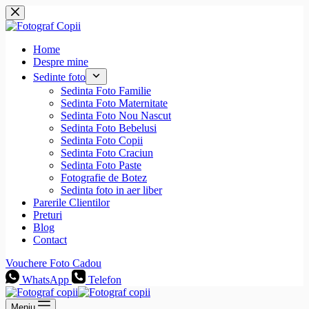
Sari
la
conținut
Home
Despre mine
Sedinte foto
Sedinta Foto Familie
Sedinta Foto Maternitate
Sedinta Foto Nou Nascut
Sedinta Foto Bebelusi
Sedinta Foto Copii
Sedinta Foto Craciun
Sedinta Foto Paste
Fotografie de Botez
Sedinta foto in aer liber
Parerile Clientilor
Preturi
Blog
Contact
Vouchere Foto Cadou
WhatsApp
Telefon
Meniu