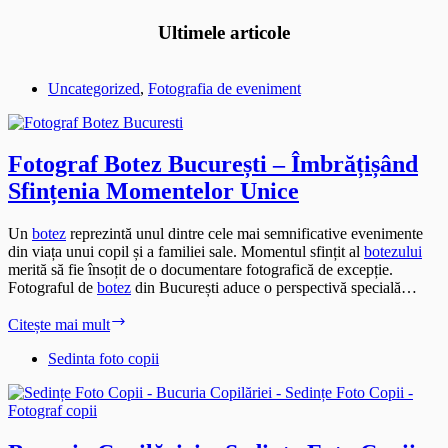
Ultimele articole
Uncategorized
,
Fotografia de eveniment
Fotograf Botez București – Îmbrățișând
Sfințenia Momentelor Unice
Un
botez
reprezintă unul dintre cele mai semnificative evenimente
din viața unui copil și a familiei sale. Momentul sfințit al
botezului
merită să fie însoțit de o documentare fotografică de excepție.
Fotograful de
botez
din București aduce o perspectivă specială…
Fotograf
Citește mai mult
Botez
București
Sedinta foto copii
–
Îmbrățișând
Sfințenia
Momentelor
Unice