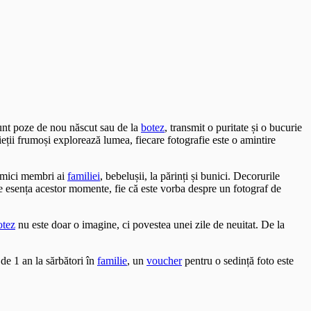
sunt poze de nou născut sau de la
botez
, transmit o puritate și o bucurie
ieții frumoși explorează lumea, fiecare fotografie este o amintire
i mici membri ai
familiei
, bebelușii, la părinți și bunici. Decorurile
ze esența acestor momente, fie că este vorba despre un fotograf de
otez
nu este doar o imagine, ci povestea unei zile de neuitat. De la
de 1 an la sărbători în
familie
, un
voucher
pentru o sedință foto este