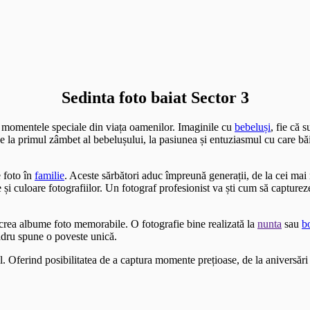
Sedinta foto baiat Sector 3
i momentele speciale din viața oamenilor. Imaginile cu
bebeluși
, fie că 
 De la primul zâmbet al bebelușului, la pasiunea și entuziasmul cu care bă
 foto în
familie
. Aceste sărbători aduc împreună generații, de la cei ma
i culoare fotografiilor. Un fotograf profesionist va ști cum să capture
a crea albume foto memorabile. O fotografie bine realizată la
nunta
sau
b
adru spune o poveste unică.
l. Oferind posibilitatea de a captura momente prețioase, de la aniversări 