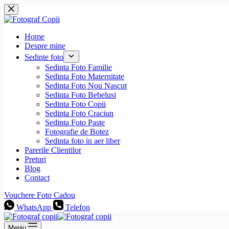
Sari
la
conținut
Home
Despre mine
Sedinte foto
Sedinta Foto Familie
Sedinta Foto Maternitate
Sedinta Foto Nou Nascut
Sedinta Foto Bebelusi
Sedinta Foto Copii
Sedinta Foto Craciun
Sedinta Foto Paste
Fotografie de Botez
Sedinta foto in aer liber
Parerile Clientilor
Preturi
Blog
Contact
Vouchere Foto Cadou
WhatsApp
Telefon
Meniu