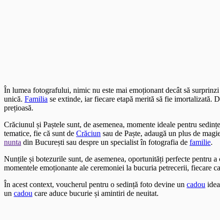
În lumea fotografului, nimic nu este mai emoționant decât să surprinz
unică.
Familia
se extinde, iar fiecare etapă merită să fie imortalizată.
prețioasă.
Crăciunul și Paștele sunt, de asemenea, momente ideale pentru sedințe
tematice, fie că sunt de
Crăciun
sau de Paște, adaugă un plus de magie ș
nunta
din București sau despre un specialist în fotografia de
familie
.
Nunțile și botezurile sunt, de asemenea, oportunități perfecte pentru 
momentele emoționante ale ceremoniei la bucuria petrecerii, fiecare c
În acest context, voucherul pentru o sedință foto devine un
cadou
idea
un
cadou
care aduce bucurie și amintiri de neuitat.