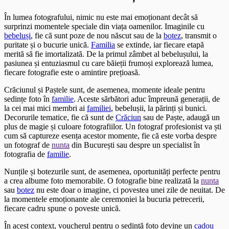
În lumea fotografului, nimic nu este mai emoționant decât să
surprinzi momentele speciale din viața oamenilor. Imaginile cu
bebeluși
, fie că sunt poze de nou născut sau de la
botez
, transmit o
puritate și o bucurie unică.
Familia
se extinde, iar fiecare etapă
merită să fie imortalizată. De la primul zâmbet al bebelușului, la
pasiunea și entuziasmul cu care băieții frumoși explorează lumea,
fiecare fotografie este o amintire prețioasă.
Crăciunul și Paștele sunt, de asemenea, momente ideale pentru
sedințe foto în
familie
. Aceste sărbători aduc împreună generații, de
la cei mai mici membri ai
familiei
, bebelușii, la părinți și bunici.
Decorurile tematice, fie că sunt de
Crăciun
sau de Paște, adaugă un
plus de magie și culoare fotografiilor. Un fotograf profesionist va ști
cum să captureze esența acestor momente, fie că este vorba despre
un fotograf de
nunta
din București sau despre un specialist în
fotografia de
familie
.
Nunțile și botezurile sunt, de asemenea, oportunități perfecte pentru
a crea albume foto memorabile. O fotografie bine realizată la
nunta
sau
botez
nu este doar o imagine, ci povestea unei zile de neuitat. De
la momentele emoționante ale ceremoniei la bucuria petrecerii,
fiecare cadru spune o poveste unică.
În acest context, voucherul pentru o sedință foto devine un
cadou