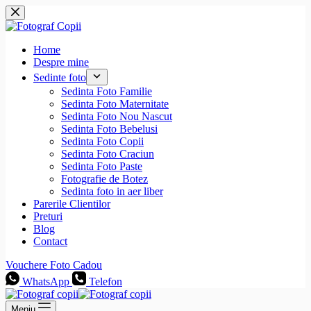
Sari
la
conținut
Home
Despre mine
Sedinte foto
Sedinta Foto Familie
Sedinta Foto Maternitate
Sedinta Foto Nou Nascut
Sedinta Foto Bebelusi
Sedinta Foto Copii
Sedinta Foto Craciun
Sedinta Foto Paste
Fotografie de Botez
Sedinta foto in aer liber
Parerile Clientilor
Preturi
Blog
Contact
Vouchere Foto Cadou
WhatsApp
Telefon
Meniu