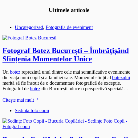
Ultimele articole
Uncategorized
,
Fotografia de eveniment
Fotograf Botez București – Îmbrățișând
Sfințenia Momentelor Unice
Un
botez
reprezintă unul dintre cele mai semnificative evenimente
din viața unui copil și a familiei sale. Momentul sfințit al
botezului
merită să fie însoțit de o documentare fotografică de excepție.
Fotograful de
botez
din București aduce o perspectivă specială…
Fotograf
Citește mai mult
Botez
București
Sedinta foto copii
–
Îmbrățișând
Sfințenia
Momentelor
Unice