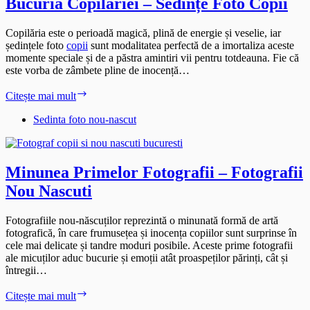
Bucuria Copilăriei – Sedințe Foto Copii
Copilăria este o perioadă magică, plină de energie și veselie, iar
ședințele foto
copii
sunt modalitatea perfectă de a imortaliza aceste
momente speciale și de a păstra amintiri vii pentru totdeauna. Fie că
este vorba de zâmbete pline de inocență…
Bucuria
Citește mai mult
Copilăriei
–
Sedinta foto nou-nascut
Sedințe
Foto
Copii
Minunea Primelor Fotografii – Fotografii
Nou Nascuti
Fotografiile nou-născuților reprezintă o minunată formă de artă
fotografică, în care frumusețea și inocența copiilor sunt surprinse în
cele mai delicate și tandre moduri posibile. Aceste prime fotografii
ale micuților aduc bucurie și emoții atât proaspeților părinți, cât și
întregii…
Minunea
Citește mai mult
Primelor