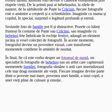
Pentru familii, albumul foto devine o călătorie emoționantă prin
etapele vieții. De la primii pași ai bebelușului, la zilele de
naștere, de la sărbătorile de Paște la
Crăciun
, fiecare fotografie
este o amintire a creșterii și a schimbărilor. Imaginile cu mama și
copilul, în special, surprind o legătură profundă și eternă.
Sesiunile foto de
familie
pot fi și distractive. Pozele cu băieți
frumoși în costume de Paște sau
Crăciun
, sau imaginile cu
bebeluși
fete îmbrăcate în rochițe festive, adaugă un element
jucăuș și vesel colecției de fotografii. În aceste momente,
fotograful devine un povestitor vizual, care transformă
momentele cotidiene în amintiri de neuitat.
În final, fie că este vorba despre un
fotograf de nuntă
, un
specialist în fotografie de
bebeluși
sau un artist care capturează
momentele
familiei
, fotografia rămâne o artă care imortalizează
cele mai dragi momente ale vieții. Fiecare imagine devine parte
dintr-o poveste mai mare, povestea unei familii, a unui copil, a
unei vieți pline de culoare și emoție.