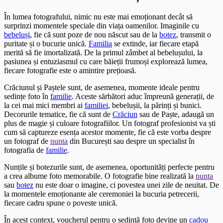
În lumea fotografului, nimic nu este mai emoționant decât să
surprinzi momentele speciale din viața oamenilor. Imaginile cu
bebeluși
, fie că sunt poze de nou născut sau de la
botez
, transmit o
puritate și o bucurie unică.
Familia
se extinde, iar fiecare etapă
merită să fie imortalizată. De la primul zâmbet al bebelușului, la
pasiunea și entuziasmul cu care băieții frumoși explorează lumea,
fiecare fotografie este o amintire prețioasă.
Crăciunul și Paștele sunt, de asemenea, momente ideale pentru
sedințe foto în
familie
. Aceste sărbători aduc împreună generații, de
la cei mai mici membri ai
familiei
, bebelușii, la părinți și bunici.
Decorurile tematice, fie că sunt de
Crăciun
sau de Paște, adaugă un
plus de magie și culoare fotografiilor. Un fotograf profesionist va ști
cum să captureze esența acestor momente, fie că este vorba despre
un fotograf de
nunta
din București sau despre un specialist în
fotografia de
familie
.
Nunțile și botezurile sunt, de asemenea, oportunități perfecte pentru
a crea albume foto memorabile. O fotografie bine realizată la
nunta
sau
botez
nu este doar o imagine, ci povestea unei zile de neuitat. De
la momentele emoționante ale ceremoniei la bucuria petrecerii,
fiecare cadru spune o poveste unică.
În acest context, voucherul pentru o sedință foto devine un
cadou