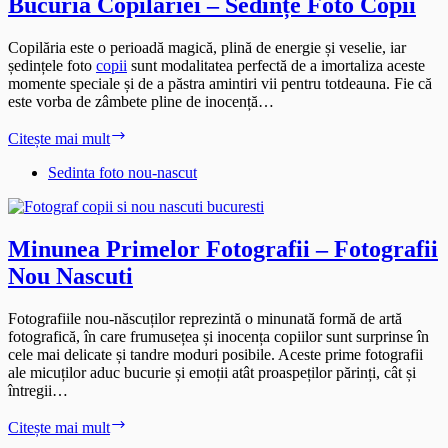
Bucuria Copilăriei – Sedințe Foto Copii
Copilăria este o perioadă magică, plină de energie și veselie, iar
ședințele foto
copii
sunt modalitatea perfectă de a imortaliza aceste
momente speciale și de a păstra amintiri vii pentru totdeauna. Fie că
este vorba de zâmbete pline de inocență…
Bucuria
Citește mai mult
Copilăriei
–
Sedinta foto nou-nascut
Sedințe
Foto
Copii
Minunea Primelor Fotografii – Fotografii
Nou Nascuti
Fotografiile nou-născuților reprezintă o minunată formă de artă
fotografică, în care frumusețea și inocența copiilor sunt surprinse în
cele mai delicate și tandre moduri posibile. Aceste prime fotografii
ale micuților aduc bucurie și emoții atât proaspeților părinți, cât și
întregii…
Minunea
Citește mai mult
Primelor