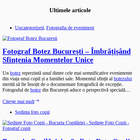
Ultimele articole
Uncategorized
,
Fotografia de eveniment
Fotograf Botez București – Îmbrățișând
Sfințenia Momentelor Unice
Un
botez
reprezintă unul dintre cele mai semnificative evenimente
din viața unui copil și a familiei sale. Momentul sfințit al
botezului
merită să fie însoțit de o documentare fotografică de excepție.
Fotograful de
botez
din București aduce o perspectivă specială…
Fotograf
Citește mai mult
Botez
București
Sedinta foto copii
–
Îmbrățișând
Sfințenia
Momentelor
Unice