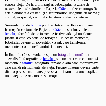
Pentru familii, albumul foto devine o călătorie emoționantă prin
etapele vieții. De la primii pași ai bebelușului, la zilele de
naștere, de la sărbătorile de Paște la
Crăciun
, fiecare fotografie
este o amintire a creșterii și a schimbărilor. Imaginile cu mama și
copilul, în special, surprind o legătură profundă și eternă.
Sesiunile foto de
familie
pot fi și distractive. Pozele cu băieți
frumoși în costume de Paște sau
Crăciun
, sau imaginile cu
bebeluși
fete îmbrăcate în rochițe festive, adaugă un element
jucăuș și vesel colecției de fotografii. În aceste momente,
fotograful devine un povestitor vizual, care transformă
momentele cotidiene în amintiri de neuitat.
În final, fie că este vorba despre un
fotograf de nuntă
, un
specialist în fotografie de
bebeluși
sau un artist care capturează
momentele
familiei
, fotografia rămâne o artă care imortalizează
cele mai dragi momente ale vieții. Fiecare imagine devine parte
dintr-o poveste mai mare, povestea unei familii, a unui copil, a
unei vieți pline de culoare și emoție.