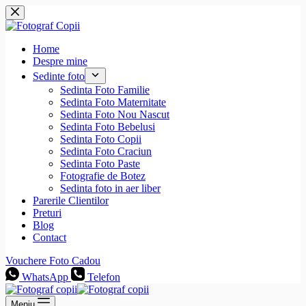
Sari
la
conținut
Home
Despre mine
Sedinte foto
Sedinta Foto Familie
Sedinta Foto Maternitate
Sedinta Foto Nou Nascut
Sedinta Foto Bebelusi
Sedinta Foto Copii
Sedinta Foto Craciun
Sedinta Foto Paste
Fotografie de Botez
Sedinta foto in aer liber
Parerile Clientilor
Preturi
Blog
Contact
Vouchere Foto Cadou
WhatsApp
Telefon
Meniu