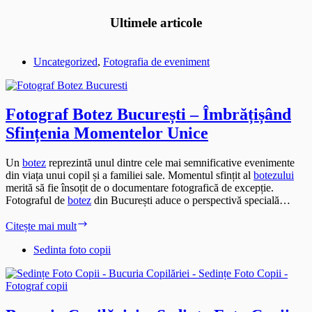
Ultimele articole
Uncategorized
,
Fotografia de eveniment
Fotograf Botez București – Îmbrățișând
Sfințenia Momentelor Unice
Un
botez
reprezintă unul dintre cele mai semnificative evenimente
din viața unui copil și a familiei sale. Momentul sfințit al
botezului
merită să fie însoțit de o documentare fotografică de excepție.
Fotograful de
botez
din București aduce o perspectivă specială…
Fotograf
Citește mai mult
Botez
București
Sedinta foto copii
–
Îmbrățișând
Sfințenia
Momentelor
Unice