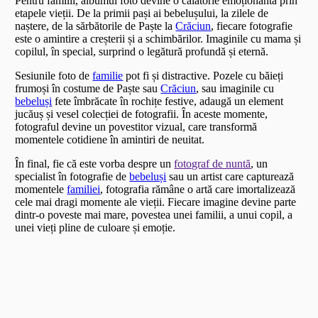
Pentru familii, albumul foto devine o călătorie emoționantă prin
etapele vieții. De la primii pași ai bebelușului, la zilele de
naștere, de la sărbătorile de Paște la
Crăciun
, fiecare fotografie
este o amintire a creșterii și a schimbărilor. Imaginile cu mama și
copilul, în special, surprind o legătură profundă și eternă.
Sesiunile foto de
familie
pot fi și distractive. Pozele cu băieți
frumoși în costume de Paște sau
Crăciun
, sau imaginile cu
bebeluși
fete îmbrăcate în rochițe festive, adaugă un element
jucăuș și vesel colecției de fotografii. În aceste momente,
fotograful devine un povestitor vizual, care transformă
momentele cotidiene în amintiri de neuitat.
În final, fie că este vorba despre un
fotograf de nuntă
, un
specialist în fotografie de
bebeluși
sau un artist care capturează
momentele
familiei
, fotografia rămâne o artă care imortalizează
cele mai dragi momente ale vieții. Fiecare imagine devine parte
dintr-o poveste mai mare, povestea unei familii, a unui copil, a
unei vieți pline de culoare și emoție.