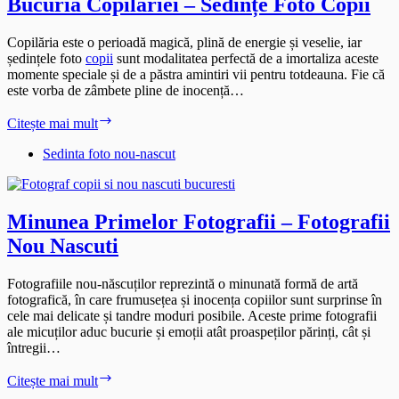
Bucuria Copilăriei – Sedințe Foto Copii
Copilăria este o perioadă magică, plină de energie și veselie, iar
ședințele foto
copii
sunt modalitatea perfectă de a imortaliza aceste
momente speciale și de a păstra amintiri vii pentru totdeauna. Fie că
este vorba de zâmbete pline de inocență…
Bucuria
Citește mai mult
Copilăriei
–
Sedinta foto nou-nascut
Sedințe
Foto
Copii
Minunea Primelor Fotografii – Fotografii
Nou Nascuti
Fotografiile nou-născuților reprezintă o minunată formă de artă
fotografică, în care frumusețea și inocența copiilor sunt surprinse în
cele mai delicate și tandre moduri posibile. Aceste prime fotografii
ale micuților aduc bucurie și emoții atât proaspeților părinți, cât și
întregii…
Minunea
Citește mai mult
Primelor