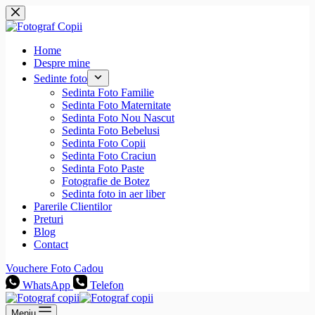
Sari
la
conținut
Home
Despre mine
Sedinte foto
Sedinta Foto Familie
Sedinta Foto Maternitate
Sedinta Foto Nou Nascut
Sedinta Foto Bebelusi
Sedinta Foto Copii
Sedinta Foto Craciun
Sedinta Foto Paste
Fotografie de Botez
Sedinta foto in aer liber
Parerile Clientilor
Preturi
Blog
Contact
Vouchere Foto Cadou
WhatsApp
Telefon
Meniu