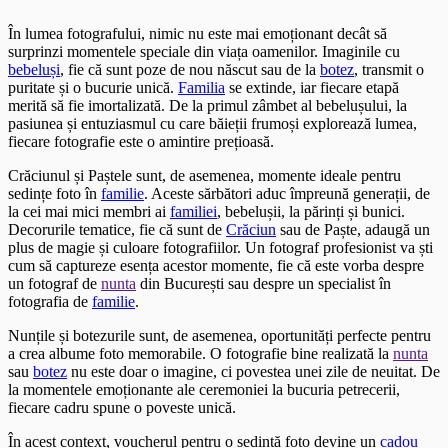
În lumea fotografului, nimic nu este mai emoționant decât să
surprinzi momentele speciale din viața oamenilor. Imaginile cu
bebeluși
, fie că sunt poze de nou născut sau de la
botez
, transmit o
puritate și o bucurie unică.
Familia
se extinde, iar fiecare etapă
merită să fie imortalizată. De la primul zâmbet al bebelușului, la
pasiunea și entuziasmul cu care băieții frumoși explorează lumea,
fiecare fotografie este o amintire prețioasă.
Crăciunul și Paștele sunt, de asemenea, momente ideale pentru
sedințe foto în
familie
. Aceste sărbători aduc împreună generații, de
la cei mai mici membri ai
familiei
, bebelușii, la părinți și bunici.
Decorurile tematice, fie că sunt de
Crăciun
sau de Paște, adaugă un
plus de magie și culoare fotografiilor. Un fotograf profesionist va ști
cum să captureze esența acestor momente, fie că este vorba despre
un fotograf de
nunta
din București sau despre un specialist în
fotografia de
familie
.
Nunțile și botezurile sunt, de asemenea, oportunități perfecte pentru
a crea albume foto memorabile. O fotografie bine realizată la
nunta
sau
botez
nu este doar o imagine, ci povestea unei zile de neuitat. De
la momentele emoționante ale ceremoniei la bucuria petrecerii,
fiecare cadru spune o poveste unică.
În acest context, voucherul pentru o sedință foto devine un
cadou