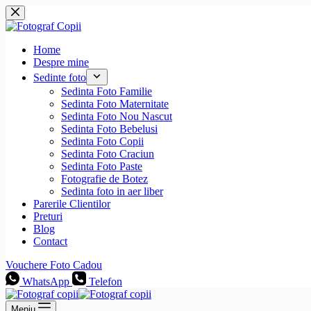
Sari
la
conținut
Home
Despre mine
Sedinte foto
Sedinta Foto Familie
Sedinta Foto Maternitate
Sedinta Foto Nou Nascut
Sedinta Foto Bebelusi
Sedinta Foto Copii
Sedinta Foto Craciun
Sedinta Foto Paste
Fotografie de Botez
Sedinta foto in aer liber
Parerile Clientilor
Preturi
Blog
Contact
Vouchere Foto Cadou
WhatsApp
Telefon
Meniu