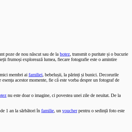
sunt poze de nou născut sau de la
botez
, transmit o puritate și o bucurie
ieții frumoși explorează lumea, fiecare fotografie este o amintire
i mici membri ai
familiei
, bebelușii, la părinți și bunici. Decorurile
ze esența acestor momente, fie că este vorba despre un fotograf de
otez
nu este doar o imagine, ci povestea unei zile de neuitat. De la
de 1 an la sărbători în
familie
, un
voucher
pentru o sedință foto este