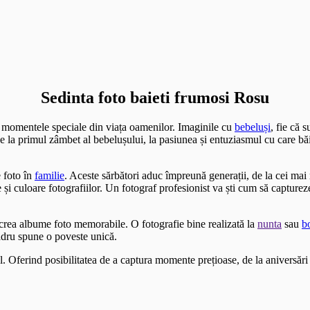
Sedinta foto baieti frumosi Rosu
i momentele speciale din viața oamenilor. Imaginile cu
bebeluși
, fie că 
 De la primul zâmbet al bebelușului, la pasiunea și entuziasmul cu care bă
 foto în
familie
. Aceste sărbători aduc împreună generații, de la cei ma
i culoare fotografiilor. Un fotograf profesionist va ști cum să capture
a crea albume foto memorabile. O fotografie bine realizată la
nunta
sau
b
adru spune o poveste unică.
l. Oferind posibilitatea de a captura momente prețioase, de la aniversări 