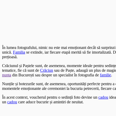
În lumea fotografului, nimic nu este mai emoționant decât să surprinz
unică.
Familia
se extinde, iar fiecare etapă merită să fie imortalizată.
prețioasă.
Crăciunul și Paștele sunt, de asemenea, momente ideale pentru sedințe
tematice, fie că sunt de
Crăciun
sau de Paște, adaugă un plus de magie ș
nunta
din București sau despre un specialist în fotografia de
familie
.
Nunțile și botezurile sunt, de asemenea, oportunități perfecte pentru 
momentele emoționante ale ceremoniei la bucuria petrecerii, fiecare c
În acest context, voucherul pentru o sedință foto devine un
cadou
idea
un
cadou
care aduce bucurie și amintiri de neuitat.