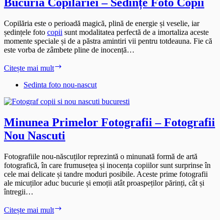
Bucuria Copilăriei – Sedințe Foto Copii
Copilăria este o perioadă magică, plină de energie și veselie, iar
ședințele foto
copii
sunt modalitatea perfectă de a imortaliza aceste
momente speciale și de a păstra amintiri vii pentru totdeauna. Fie că
este vorba de zâmbete pline de inocență…
Bucuria
Citește mai mult
Copilăriei
–
Sedinta foto nou-nascut
Sedințe
Foto
Copii
Minunea Primelor Fotografii – Fotografii
Nou Nascuti
Fotografiile nou-născuților reprezintă o minunată formă de artă
fotografică, în care frumusețea și inocența copiilor sunt surprinse în
cele mai delicate și tandre moduri posibile. Aceste prime fotografii
ale micuților aduc bucurie și emoții atât proaspeților părinți, cât și
întregii…
Minunea
Citește mai mult
Primelor