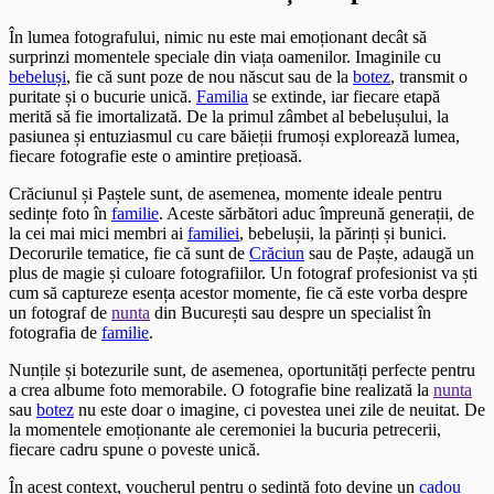
În lumea fotografului, nimic nu este mai emoționant decât să
surprinzi momentele speciale din viața oamenilor. Imaginile cu
bebeluși
, fie că sunt poze de nou născut sau de la
botez
, transmit o
puritate și o bucurie unică.
Familia
se extinde, iar fiecare etapă
merită să fie imortalizată. De la primul zâmbet al bebelușului, la
pasiunea și entuziasmul cu care băieții frumoși explorează lumea,
fiecare fotografie este o amintire prețioasă.
Crăciunul și Paștele sunt, de asemenea, momente ideale pentru
sedințe foto în
familie
. Aceste sărbători aduc împreună generații, de
la cei mai mici membri ai
familiei
, bebelușii, la părinți și bunici.
Decorurile tematice, fie că sunt de
Crăciun
sau de Paște, adaugă un
plus de magie și culoare fotografiilor. Un fotograf profesionist va ști
cum să captureze esența acestor momente, fie că este vorba despre
un fotograf de
nunta
din București sau despre un specialist în
fotografia de
familie
.
Nunțile și botezurile sunt, de asemenea, oportunități perfecte pentru
a crea albume foto memorabile. O fotografie bine realizată la
nunta
sau
botez
nu este doar o imagine, ci povestea unei zile de neuitat. De
la momentele emoționante ale ceremoniei la bucuria petrecerii,
fiecare cadru spune o poveste unică.
În acest context, voucherul pentru o sedință foto devine un
cadou