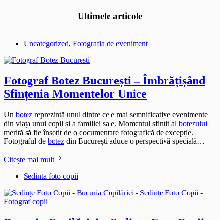
Ultimele articole
Uncategorized
,
Fotografia de eveniment
Fotograf Botez București – Îmbrățișând
Sfințenia Momentelor Unice
Un
botez
reprezintă unul dintre cele mai semnificative evenimente
din viața unui copil și a familiei sale. Momentul sfințit al
botezului
merită să fie însoțit de o documentare fotografică de excepție.
Fotograful de
botez
din București aduce o perspectivă specială…
Fotograf
Citește mai mult
Botez
București
Sedinta foto copii
–
Îmbrățișând
Sfințenia
Momentelor
Unice