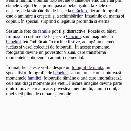
Pentru familii, albumul foto devine o călătorie emoționantă prin
etapele vieții. De la primii pași ai bebelușului, la zilele de
naștere, de la sărbătorile de Paște la
Crăciun
, fiecare fotografie
este o amintire a creșterii și a schimbărilor. Imaginile cu mama și
copilul, în special, surprind o legătură profundă și eternă.
Sesiunile foto de
familie
pot fi și distractive. Pozele cu băieți
frumoși în costume de Paște sau
Crăciun
, sau imaginile cu
bebeluși
fete îmbrăcate în rochițe festive, adaugă un element
jucăuș și vesel colecției de fotografii. În aceste momente,
fotograful devine un povestitor vizual, care transformă
momentele cotidiene în amintiri de neuitat.
În final, fie că este vorba despre un
fotograf de nuntă
, un
specialist în fotografie de
bebeluși
sau un artist care capturează
momentele
familiei
, fotografia rămâne o artă care imortalizează
cele mai dragi momente ale vieții. Fiecare imagine devine parte
dintr-o poveste mai mare, povestea unei familii, a unui copil, a
unei vieți pline de culoare și emoție.