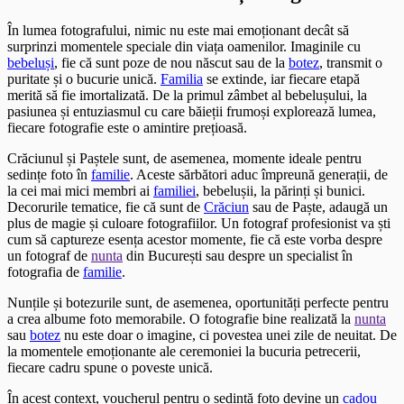
În lumea fotografului, nimic nu este mai emoționant decât să
surprinzi momentele speciale din viața oamenilor. Imaginile cu
bebeluși
, fie că sunt poze de nou născut sau de la
botez
, transmit o
puritate și o bucurie unică.
Familia
se extinde, iar fiecare etapă
merită să fie imortalizată. De la primul zâmbet al bebelușului, la
pasiunea și entuziasmul cu care băieții frumoși explorează lumea,
fiecare fotografie este o amintire prețioasă.
Crăciunul și Paștele sunt, de asemenea, momente ideale pentru
sedințe foto în
familie
. Aceste sărbători aduc împreună generații, de
la cei mai mici membri ai
familiei
, bebelușii, la părinți și bunici.
Decorurile tematice, fie că sunt de
Crăciun
sau de Paște, adaugă un
plus de magie și culoare fotografiilor. Un fotograf profesionist va ști
cum să captureze esența acestor momente, fie că este vorba despre
un fotograf de
nunta
din București sau despre un specialist în
fotografia de
familie
.
Nunțile și botezurile sunt, de asemenea, oportunități perfecte pentru
a crea albume foto memorabile. O fotografie bine realizată la
nunta
sau
botez
nu este doar o imagine, ci povestea unei zile de neuitat. De
la momentele emoționante ale ceremoniei la bucuria petrecerii,
fiecare cadru spune o poveste unică.
În acest context, voucherul pentru o sedință foto devine un
cadou