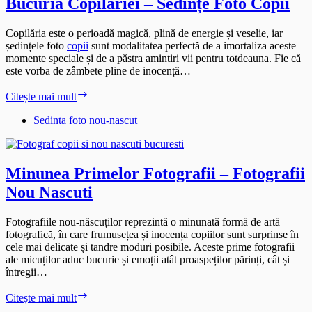
Bucuria Copilăriei – Sedințe Foto Copii
Copilăria este o perioadă magică, plină de energie și veselie, iar
ședințele foto
copii
sunt modalitatea perfectă de a imortaliza aceste
momente speciale și de a păstra amintiri vii pentru totdeauna. Fie că
este vorba de zâmbete pline de inocență…
Bucuria
Citește mai mult
Copilăriei
–
Sedinta foto nou-nascut
Sedințe
Foto
Copii
Minunea Primelor Fotografii – Fotografii
Nou Nascuti
Fotografiile nou-născuților reprezintă o minunată formă de artă
fotografică, în care frumusețea și inocența copiilor sunt surprinse în
cele mai delicate și tandre moduri posibile. Aceste prime fotografii
ale micuților aduc bucurie și emoții atât proaspeților părinți, cât și
întregii…
Minunea
Citește mai mult
Primelor