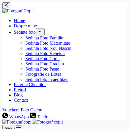
Sari
la
conținut
Home
Despre mine
Sedinte foto
Sedinta Foto Familie
Sedinta Foto Maternitate
Sedinta Foto Nou Nascut
Sedinta Foto Bebelusi
Sedinta Foto Copii
Sedinta Foto Craciun
Sedinta Foto Paste
Fotografie de Botez
Sedinta foto in aer liber
Parerile Clientilor
Preturi
Blog
Contact
Vouchere Foto Cadou
WhatsApp
Telefon
Meniu