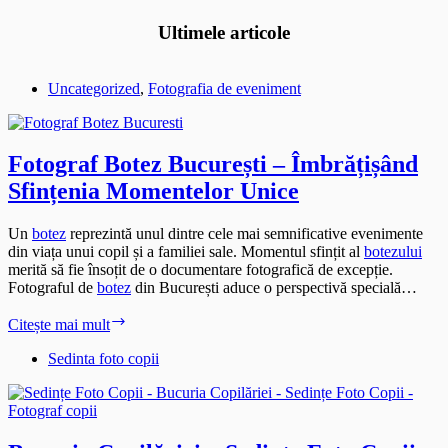
Ultimele articole
Uncategorized
,
Fotografia de eveniment
Fotograf Botez București – Îmbrățișând
Sfințenia Momentelor Unice
Un
botez
reprezintă unul dintre cele mai semnificative evenimente
din viața unui copil și a familiei sale. Momentul sfințit al
botezului
merită să fie însoțit de o documentare fotografică de excepție.
Fotograful de
botez
din București aduce o perspectivă specială…
Fotograf
Citește mai mult
Botez
București
Sedinta foto copii
–
Îmbrățișând
Sfințenia
Momentelor
Unice