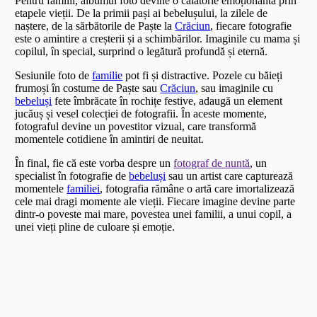
Pentru familii, albumul foto devine o călătorie emoționantă prin
etapele vieții. De la primii pași ai bebelușului, la zilele de
naștere, de la sărbătorile de Paște la
Crăciun
, fiecare fotografie
este o amintire a creșterii și a schimbărilor. Imaginile cu mama și
copilul, în special, surprind o legătură profundă și eternă.
Sesiunile foto de
familie
pot fi și distractive. Pozele cu băieți
frumoși în costume de Paște sau
Crăciun
, sau imaginile cu
bebeluși
fete îmbrăcate în rochițe festive, adaugă un element
jucăuș și vesel colecției de fotografii. În aceste momente,
fotograful devine un povestitor vizual, care transformă
momentele cotidiene în amintiri de neuitat.
În final, fie că este vorba despre un
fotograf de nuntă
, un
specialist în fotografie de
bebeluși
sau un artist care capturează
momentele
familiei
, fotografia rămâne o artă care imortalizează
cele mai dragi momente ale vieții. Fiecare imagine devine parte
dintr-o poveste mai mare, povestea unei familii, a unui copil, a
unei vieți pline de culoare și emoție.