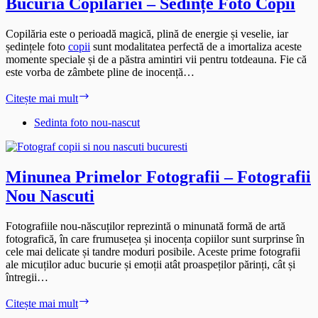
Bucuria Copilăriei – Sedințe Foto Copii
Copilăria este o perioadă magică, plină de energie și veselie, iar
ședințele foto
copii
sunt modalitatea perfectă de a imortaliza aceste
momente speciale și de a păstra amintiri vii pentru totdeauna. Fie că
este vorba de zâmbete pline de inocență…
Bucuria
Citește mai mult
Copilăriei
–
Sedinta foto nou-nascut
Sedințe
Foto
Copii
Minunea Primelor Fotografii – Fotografii
Nou Nascuti
Fotografiile nou-născuților reprezintă o minunată formă de artă
fotografică, în care frumusețea și inocența copiilor sunt surprinse în
cele mai delicate și tandre moduri posibile. Aceste prime fotografii
ale micuților aduc bucurie și emoții atât proaspeților părinți, cât și
întregii…
Minunea
Citește mai mult
Primelor