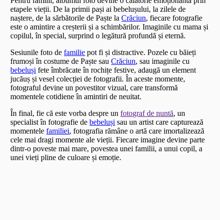
Pentru familii, albumul foto devine o călătorie emoționantă prin
etapele vieții. De la primii pași ai bebelușului, la zilele de
naștere, de la sărbătorile de Paște la
Crăciun
, fiecare fotografie
este o amintire a creșterii și a schimbărilor. Imaginile cu mama și
copilul, în special, surprind o legătură profundă și eternă.
Sesiunile foto de
familie
pot fi și distractive. Pozele cu băieți
frumoși în costume de Paște sau
Crăciun
, sau imaginile cu
bebeluși
fete îmbrăcate în rochițe festive, adaugă un element
jucăuș și vesel colecției de fotografii. În aceste momente,
fotograful devine un povestitor vizual, care transformă
momentele cotidiene în amintiri de neuitat.
În final, fie că este vorba despre un
fotograf de nuntă
, un
specialist în fotografie de
bebeluși
sau un artist care capturează
momentele
familiei
, fotografia rămâne o artă care imortalizează
cele mai dragi momente ale vieții. Fiecare imagine devine parte
dintr-o poveste mai mare, povestea unei familii, a unui copil, a
unei vieți pline de culoare și emoție.