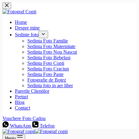
Sari
la
conținut
Home
Despre mine
Sedinte foto
Sedinta Foto Familie
Sedinta Foto Maternitate
Sedinta Foto Nou Nascut
Sedinta Foto Bebelusi
Sedinta Foto Copii
Sedinta Foto Craciun
Sedinta Foto Paste
Fotografie de Botez
Sedinta foto in aer liber
Parerile Clientilor
Preturi
Blog
Contact
Vouchere Foto Cadou
WhatsApp
Telefon
Meniu