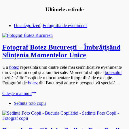
Ultimele articole
Uncategorized
,
Fotografia de eveniment
Fotograf Botez București – Îmbrățișând
Sfințenia Momentelor Unice
Un
botez
reprezintă unul dintre cele mai semnificative evenimente
din viața unui copil și a familiei sale. Momentul sfințit al
botezului
merită să fie însoțit de o documentare fotografică de excepție.
Fotograful de
botez
din București aduce o perspectivă specială…
Fotograf
Citește mai mult
Botez
București
Sedinta foto copii
–
Îmbrățișând
Sfințenia
Momentelor
Unice