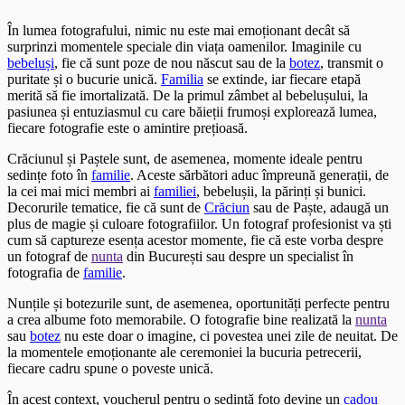
În lumea fotografului, nimic nu este mai emoționant decât să
surprinzi momentele speciale din viața oamenilor. Imaginile cu
bebeluși
, fie că sunt poze de nou născut sau de la
botez
, transmit o
puritate și o bucurie unică.
Familia
se extinde, iar fiecare etapă
merită să fie imortalizată. De la primul zâmbet al bebelușului, la
pasiunea și entuziasmul cu care băieții frumoși explorează lumea,
fiecare fotografie este o amintire prețioasă.
Crăciunul și Paștele sunt, de asemenea, momente ideale pentru
sedințe foto în
familie
. Aceste sărbători aduc împreună generații, de
la cei mai mici membri ai
familiei
, bebelușii, la părinți și bunici.
Decorurile tematice, fie că sunt de
Crăciun
sau de Paște, adaugă un
plus de magie și culoare fotografiilor. Un fotograf profesionist va ști
cum să captureze esența acestor momente, fie că este vorba despre
un fotograf de
nunta
din București sau despre un specialist în
fotografia de
familie
.
Nunțile și botezurile sunt, de asemenea, oportunități perfecte pentru
a crea albume foto memorabile. O fotografie bine realizată la
nunta
sau
botez
nu este doar o imagine, ci povestea unei zile de neuitat. De
la momentele emoționante ale ceremoniei la bucuria petrecerii,
fiecare cadru spune o poveste unică.
În acest context, voucherul pentru o sedință foto devine un
cadou