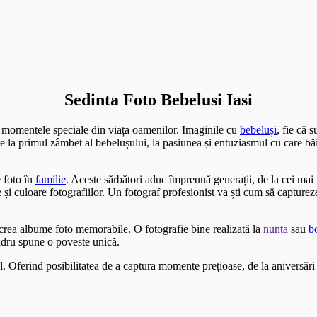
Sedinta Foto Bebelusi Iasi
i momentele speciale din viața oamenilor. Imaginile cu
bebeluși
, fie că 
 De la primul zâmbet al bebelușului, la pasiunea și entuziasmul cu care bă
 foto în
familie
. Aceste sărbători aduc împreună generații, de la cei ma
i culoare fotografiilor. Un fotograf profesionist va ști cum să capture
a crea albume foto memorabile. O fotografie bine realizată la
nunta
sau
b
adru spune o poveste unică.
l. Oferind posibilitatea de a captura momente prețioase, de la aniversări 