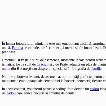
În lumea fotografului, nimic nu este mai emoționant decât să surprinz
unică.
Familia
se extinde, iar fiecare etapă merită să fie imortalizată.
prețioasă.
Crăciunul și Paștele sunt, de asemenea, momente ideale pentru sedințe
tematice, fie că sunt de
Crăciun
sau de Paște, adaugă un plus de magie ș
nunta
din București sau despre un specialist în fotografia de
familie
.
Nunțile și botezurile sunt, de asemenea, oportunități perfecte pentru 
momentele emoționante ale ceremoniei la bucuria petrecerii, fiecare c
În acest context, voucherul pentru o sedință foto devine un
cadou
idea
un
cadou
care aduce bucurie și amintiri de neuitat.