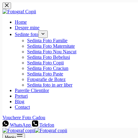
Sari
la
conținut
Home
Despre mine
Sedinte foto
Sedinta Foto Familie
Sedinta Foto Maternitate
Sedinta Foto Nou Nascut
Sedinta Foto Bebelusi
Sedinta Foto Copii
Sedinta Foto Craciun
Sedinta Foto Paste
Fotografie de Botez
Sedinta foto in aer liber
Parerile Clientilor
Preturi
Blog
Contact
Vouchere Foto Cadou
WhatsApp
Telefon
Meniu