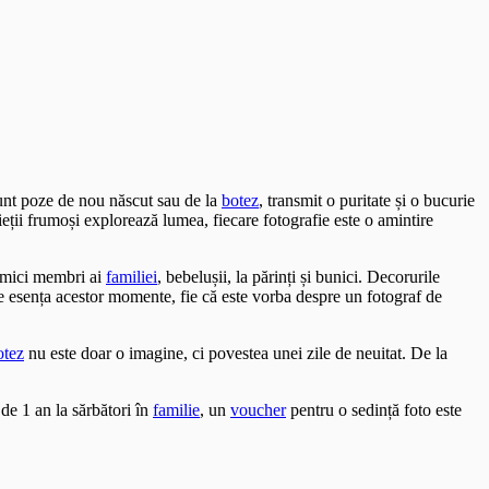
sunt poze de nou născut sau de la
botez
, transmit o puritate și o bucurie
ieții frumoși explorează lumea, fiecare fotografie este o amintire
i mici membri ai
familiei
, bebelușii, la părinți și bunici. Decorurile
ze esența acestor momente, fie că este vorba despre un fotograf de
otez
nu este doar o imagine, ci povestea unei zile de neuitat. De la
de 1 an la sărbători în
familie
, un
voucher
pentru o sedință foto este