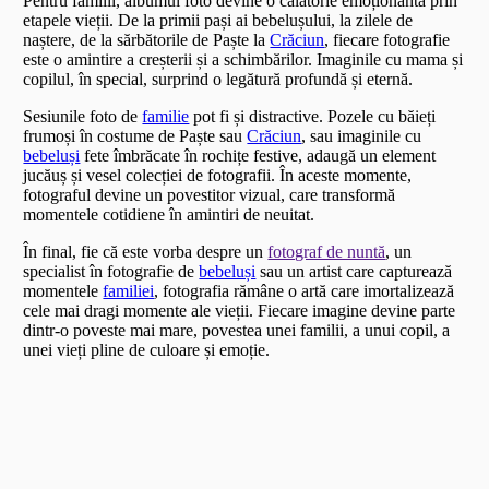
Pentru familii, albumul foto devine o călătorie emoționantă prin
etapele vieții. De la primii pași ai bebelușului, la zilele de
naștere, de la sărbătorile de Paște la
Crăciun
, fiecare fotografie
este o amintire a creșterii și a schimbărilor. Imaginile cu mama și
copilul, în special, surprind o legătură profundă și eternă.
Sesiunile foto de
familie
pot fi și distractive. Pozele cu băieți
frumoși în costume de Paște sau
Crăciun
, sau imaginile cu
bebeluși
fete îmbrăcate în rochițe festive, adaugă un element
jucăuș și vesel colecției de fotografii. În aceste momente,
fotograful devine un povestitor vizual, care transformă
momentele cotidiene în amintiri de neuitat.
În final, fie că este vorba despre un
fotograf de nuntă
, un
specialist în fotografie de
bebeluși
sau un artist care capturează
momentele
familiei
, fotografia rămâne o artă care imortalizează
cele mai dragi momente ale vieții. Fiecare imagine devine parte
dintr-o poveste mai mare, povestea unei familii, a unui copil, a
unei vieți pline de culoare și emoție.