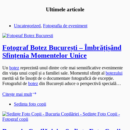
Ultimele articole
Uncategorized
,
Fotografia de eveniment
Fotograf Botez București – Îmbrățișând
Sfințenia Momentelor Unice
Un
botez
reprezintă unul dintre cele mai semnificative evenimente
din viața unui copil și a familiei sale. Momentul sfințit al
botezului
merită să fie însoțit de o documentare fotografică de excepție.
Fotograful de
botez
din București aduce o perspectivă specială…
Fotograf
Citește mai mult
Botez
București
Sedinta foto copii
–
Îmbrățișând
Sfințenia
Momentelor
Unice