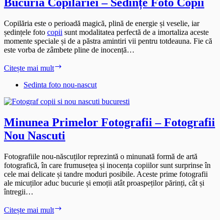
Bucuria Copilăriei – Sedințe Foto Copii
Copilăria este o perioadă magică, plină de energie și veselie, iar
ședințele foto
copii
sunt modalitatea perfectă de a imortaliza aceste
momente speciale și de a păstra amintiri vii pentru totdeauna. Fie că
este vorba de zâmbete pline de inocență…
Bucuria
Citește mai mult
Copilăriei
–
Sedinta foto nou-nascut
Sedințe
Foto
Copii
Minunea Primelor Fotografii – Fotografii
Nou Nascuti
Fotografiile nou-născuților reprezintă o minunată formă de artă
fotografică, în care frumusețea și inocența copiilor sunt surprinse în
cele mai delicate și tandre moduri posibile. Aceste prime fotografii
ale micuților aduc bucurie și emoții atât proaspeților părinți, cât și
întregii…
Minunea
Citește mai mult
Primelor