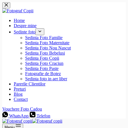
Sari
la
conținut
Home
Despre mine
Sedinte foto
Sedinta Foto Familie
Sedinta Foto Maternitate
Sedinta Foto Nou Nascut
Sedinta Foto Bebelusi
Sedinta Foto Copii
Sedinta Foto Craciun
Sedinta Foto Paste
Fotografie de Botez
Sedinta foto in aer liber
Parerile Clientilor
Preturi
Blog
Contact
Vouchere Foto Cadou
WhatsApp
Telefon
Meniu