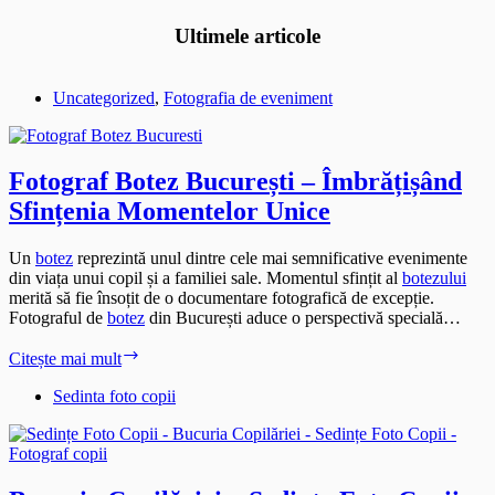
Ultimele articole
Uncategorized
,
Fotografia de eveniment
Fotograf Botez București – Îmbrățișând
Sfințenia Momentelor Unice
Un
botez
reprezintă unul dintre cele mai semnificative evenimente
din viața unui copil și a familiei sale. Momentul sfințit al
botezului
merită să fie însoțit de o documentare fotografică de excepție.
Fotograful de
botez
din București aduce o perspectivă specială…
Fotograf
Citește mai mult
Botez
București
Sedinta foto copii
–
Îmbrățișând
Sfințenia
Momentelor
Unice