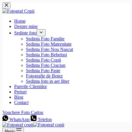
Sari
la
conținut
Home
Despre mine
Sedinte foto
Sedinta Foto Familie
Sedinta Foto Maternitate
Sedinta Foto Nou Nascut
Sedinta Foto Bebelusi
Sedinta Foto Copii
Sedinta Foto Craciun
Sedinta Foto Paste
Fotografie de Botez
Sedinta foto in aer liber
Parerile Clientilor
Preturi
Blog
Contact
Vouchere Foto Cadou
WhatsApp
Telefon
Meniu