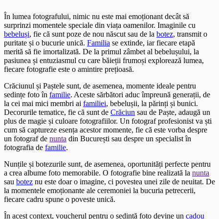
În lumea fotografului, nimic nu este mai emoționant decât să
surprinzi momentele speciale din viața oamenilor. Imaginile cu
bebeluși
, fie că sunt poze de nou născut sau de la
botez
, transmit o
puritate și o bucurie unică.
Familia
se extinde, iar fiecare etapă
merită să fie imortalizată. De la primul zâmbet al bebelușului, la
pasiunea și entuziasmul cu care băieții frumoși explorează lumea,
fiecare fotografie este o amintire prețioasă.
Crăciunul și Paștele sunt, de asemenea, momente ideale pentru
sedințe foto în
familie
. Aceste sărbători aduc împreună generații, de
la cei mai mici membri ai
familiei
, bebelușii, la părinți și bunici.
Decorurile tematice, fie că sunt de
Crăciun
sau de Paște, adaugă un
plus de magie și culoare fotografiilor. Un fotograf profesionist va ști
cum să captureze esența acestor momente, fie că este vorba despre
un fotograf de
nunta
din București sau despre un specialist în
fotografia de
familie
.
Nunțile și botezurile sunt, de asemenea, oportunități perfecte pentru
a crea albume foto memorabile. O fotografie bine realizată la
nunta
sau
botez
nu este doar o imagine, ci povestea unei zile de neuitat. De
la momentele emoționante ale ceremoniei la bucuria petrecerii,
fiecare cadru spune o poveste unică.
În acest context, voucherul pentru o sedință foto devine un
cadou