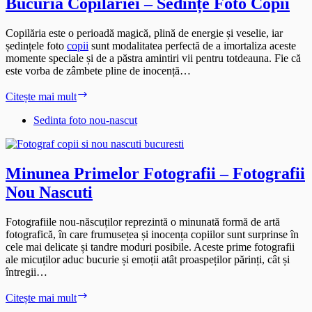
Bucuria Copilăriei – Sedințe Foto Copii
Copilăria este o perioadă magică, plină de energie și veselie, iar
ședințele foto
copii
sunt modalitatea perfectă de a imortaliza aceste
momente speciale și de a păstra amintiri vii pentru totdeauna. Fie că
este vorba de zâmbete pline de inocență…
Bucuria
Citește mai mult
Copilăriei
–
Sedinta foto nou-nascut
Sedințe
Foto
Copii
Minunea Primelor Fotografii – Fotografii
Nou Nascuti
Fotografiile nou-născuților reprezintă o minunată formă de artă
fotografică, în care frumusețea și inocența copiilor sunt surprinse în
cele mai delicate și tandre moduri posibile. Aceste prime fotografii
ale micuților aduc bucurie și emoții atât proaspeților părinți, cât și
întregii…
Minunea
Citește mai mult
Primelor