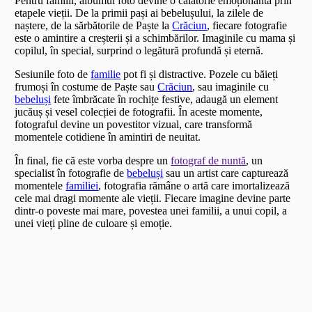
Pentru familii, albumul foto devine o călătorie emoționantă prin
etapele vieții. De la primii pași ai bebelușului, la zilele de
naștere, de la sărbătorile de Paște la
Crăciun
, fiecare fotografie
este o amintire a creșterii și a schimbărilor. Imaginile cu mama și
copilul, în special, surprind o legătură profundă și eternă.
Sesiunile foto de
familie
pot fi și distractive. Pozele cu băieți
frumoși în costume de Paște sau
Crăciun
, sau imaginile cu
bebeluși
fete îmbrăcate în rochițe festive, adaugă un element
jucăuș și vesel colecției de fotografii. În aceste momente,
fotograful devine un povestitor vizual, care transformă
momentele cotidiene în amintiri de neuitat.
În final, fie că este vorba despre un
fotograf de nuntă
, un
specialist în fotografie de
bebeluși
sau un artist care capturează
momentele
familiei
, fotografia rămâne o artă care imortalizează
cele mai dragi momente ale vieții. Fiecare imagine devine parte
dintr-o poveste mai mare, povestea unei familii, a unui copil, a
unei vieți pline de culoare și emoție.