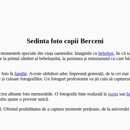
Sedinta foto copii Berceni
i momentele speciale din viața oamenilor. Imaginile cu
bebeluși
, fie că 
 De la primul zâmbet al bebelușului, la pasiunea și entuziasmul cu care bă
 foto în
familie
. Aceste sărbători aduc împreună generații, de la cei ma
i culoare fotografiilor. Un fotograf profesionist va ști cum să capture
a crea albume foto memorabile. O fotografie bine realizată la
nunta
sau
b
adru spune o poveste unică.
l. Oferind posibilitatea de a captura momente prețioase, de la aniversări 