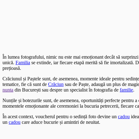
În lumea fotografului, nimic nu este mai emoționant decât să surprinz
unică.
Familia
se extinde, iar fiecare etapă merită să fie imortalizată.
prețioasă.
Crăciunul și Paștele sunt, de asemenea, momente ideale pentru sedințe
tematice, fie că sunt de
Crăciun
sau de Paște, adaugă un plus de magie ș
nunta
din București sau despre un specialist în fotografia de
familie
.
Nunțile și botezurile sunt, de asemenea, oportunități perfecte pentru 
momentele emoționante ale ceremoniei la bucuria petrecerii, fiecare c
În acest context, voucherul pentru o sedință foto devine un
cadou
idea
un
cadou
care aduce bucurie și amintiri de neuitat.