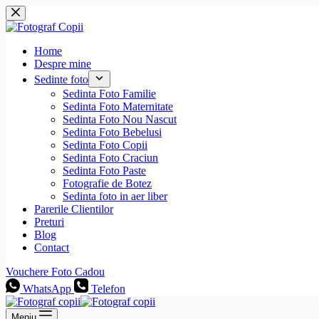
Sari
la
conținut
Home
Despre mine
Sedinte foto
Sedinta Foto Familie
Sedinta Foto Maternitate
Sedinta Foto Nou Nascut
Sedinta Foto Bebelusi
Sedinta Foto Copii
Sedinta Foto Craciun
Sedinta Foto Paste
Fotografie de Botez
Sedinta foto in aer liber
Parerile Clientilor
Preturi
Blog
Contact
Vouchere Foto Cadou
WhatsApp
Telefon
Meniu