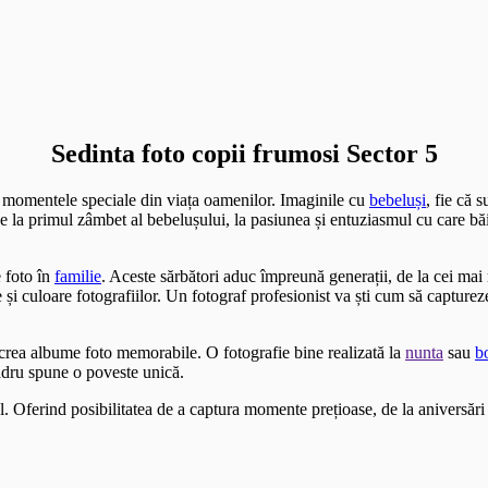
Sedinta foto copii frumosi Sector 5
i momentele speciale din viața oamenilor. Imaginile cu
bebeluși
, fie că 
 De la primul zâmbet al bebelușului, la pasiunea și entuziasmul cu care bă
 foto în
familie
. Aceste sărbători aduc împreună generații, de la cei ma
i culoare fotografiilor. Un fotograf profesionist va ști cum să capture
a crea albume foto memorabile. O fotografie bine realizată la
nunta
sau
b
adru spune o poveste unică.
l. Oferind posibilitatea de a captura momente prețioase, de la aniversări 