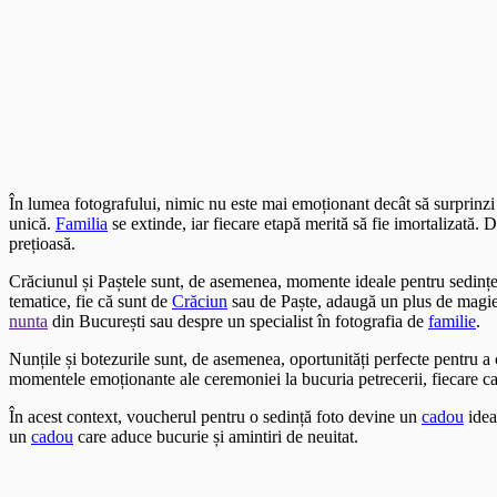
În lumea fotografului, nimic nu este mai emoționant decât să surprinz
unică.
Familia
se extinde, iar fiecare etapă merită să fie imortalizată.
prețioasă.
Crăciunul și Paștele sunt, de asemenea, momente ideale pentru sedințe
tematice, fie că sunt de
Crăciun
sau de Paște, adaugă un plus de magie ș
nunta
din București sau despre un specialist în fotografia de
familie
.
Nunțile și botezurile sunt, de asemenea, oportunități perfecte pentru 
momentele emoționante ale ceremoniei la bucuria petrecerii, fiecare c
În acest context, voucherul pentru o sedință foto devine un
cadou
idea
un
cadou
care aduce bucurie și amintiri de neuitat.