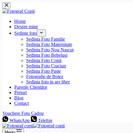
Sari
la
conținut
Home
Despre mine
Sedinte foto
Sedinta Foto Familie
Sedinta Foto Maternitate
Sedinta Foto Nou Nascut
Sedinta Foto Bebelusi
Sedinta Foto Copii
Sedinta Foto Craciun
Sedinta Foto Paste
Fotografie de Botez
Sedinta foto in aer liber
Parerile Clientilor
Preturi
Blog
Contact
Vouchere Foto Cadou
WhatsApp
Telefon
Meniu