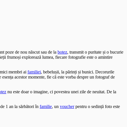
sunt poze de nou născut sau de la
botez
, transmit o puritate și o bucurie
ieții frumoși explorează lumea, fiecare fotografie este o amintire
i mici membri ai
familiei
, bebelușii, la părinți și bunici. Decorurile
ze esența acestor momente, fie că este vorba despre un fotograf de
otez
nu este doar o imagine, ci povestea unei zile de neuitat. De la
de 1 an la sărbători în
familie
, un
voucher
pentru o sedință foto este