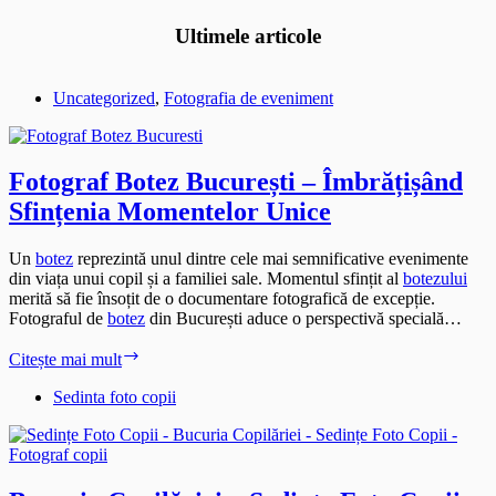
Ultimele articole
Uncategorized
,
Fotografia de eveniment
Fotograf Botez București – Îmbrățișând
Sfințenia Momentelor Unice
Un
botez
reprezintă unul dintre cele mai semnificative evenimente
din viața unui copil și a familiei sale. Momentul sfințit al
botezului
merită să fie însoțit de o documentare fotografică de excepție.
Fotograful de
botez
din București aduce o perspectivă specială…
Fotograf
Citește mai mult
Botez
București
Sedinta foto copii
–
Îmbrățișând
Sfințenia
Momentelor
Unice