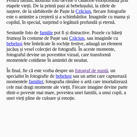
Pentru familii, albumul foto devine o călătorie emoționantă prin
etapele vieții. De la primii pași ai bebelușului, la zilele de
naștere, de la sărbătorile de Paște la
Crăciun
, fiecare fotografie
este o amintire a creșterii și a schimbărilor. Imaginile cu mama și
copilul, în special, surprind o legătură profundă și eternă.
Sesiunile foto de
familie
pot fi și distractive. Pozele cu băieți
frumoși în costume de Paște sau
Crăciun
, sau imaginile cu
bebeluși
fete îmbrăcate în rochițe festive, adaugă un element
jucăuș și vesel colecției de fotografii. În aceste momente,
fotograful devine un povestitor vizual, care transformă
momentele cotidiene în amintiri de neuitat.
În final, fie că este vorba despre un
fotograf de nuntă
, un
specialist în fotografie de
bebeluși
sau un artist care capturează
momentele
familiei
, fotografia rămâne o artă care imortalizează
cele mai dragi momente ale vieții. Fiecare imagine devine parte
dintr-o poveste mai mare, povestea unei familii, a unui copil, a
unei vieți pline de culoare și emoție.