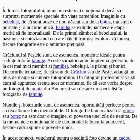
În lumea fotografului, nimic nu este mai emoționant decât să
surprinzi momentele speciale din viața oamenilor. Imaginile cu
bebeluși
, fie că sunt poze de nou născut sau de la
botez
, transmit o
puritate și o bucurie unică.
Familia
se extinde, iar fiecare etapă
merită să fie imortalizată. De la primul zâmbet al bebelușului, la
pasiunea și entuziasmul cu care băieții frumoși explorează lumea,
fiecare fotografie este o amintire prețioasă.
Crăciunul și Paștele sunt, de asemenea, momente ideale pentru
sedințe foto în
familie
. Aceste sărbători aduc împreună generații, de
la cei mai mici membri ai
familiei
, bebelușii, la părinți și bunici.
Decorurile tematice, fie că sunt de
Crăciun
sau de Paște, adaugă un
plus de magie și culoare fotografiilor. Un fotograf profesionist va ști
cum să captureze esența acestor momente, fie că este vorba despre
un fotograf de
nunta
din București sau despre un specialist în
fotografia de
familie
.
Nunțile și botezurile sunt, de asemenea, oportunități perfecte pentru
a crea albume foto memorabile. O fotografie bine realizată la
nunta
sau
botez
nu este doar o imagine, ci povestea unei zile de neuitat. De
la momentele emoționante ale ceremoniei la bucuria petrecerii,
fiecare cadru spune o poveste unică.
În acest context, voucherul pentru o sedință foto devine un
cadou