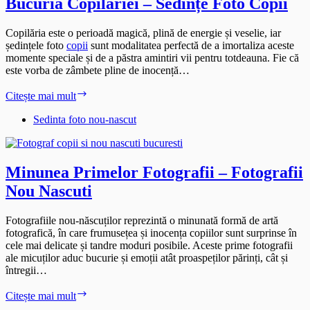
Bucuria Copilăriei – Sedințe Foto Copii
Copilăria este o perioadă magică, plină de energie și veselie, iar
ședințele foto
copii
sunt modalitatea perfectă de a imortaliza aceste
momente speciale și de a păstra amintiri vii pentru totdeauna. Fie că
este vorba de zâmbete pline de inocență…
Bucuria
Citește mai mult
Copilăriei
–
Sedinta foto nou-nascut
Sedințe
Foto
Copii
Minunea Primelor Fotografii – Fotografii
Nou Nascuti
Fotografiile nou-născuților reprezintă o minunată formă de artă
fotografică, în care frumusețea și inocența copiilor sunt surprinse în
cele mai delicate și tandre moduri posibile. Aceste prime fotografii
ale micuților aduc bucurie și emoții atât proaspeților părinți, cât și
întregii…
Minunea
Citește mai mult
Primelor