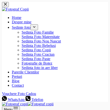
Sari
la
conținut
Home
Despre mine
Sedinte foto
Sedinta Foto Familie
Sedinta Foto Maternitate
Sedinta Foto Nou Nascut
Sedinta Foto Bebelusi
Sedinta Foto Copii
Sedinta Foto Craciun
Sedinta Foto Paste
Fotografie de Botez
Sedinta foto in aer liber
Parerile Clientilor
Preturi
Blog
Contact
Vouchere Foto Cadou
WhatsApp
Telefon
Meniu