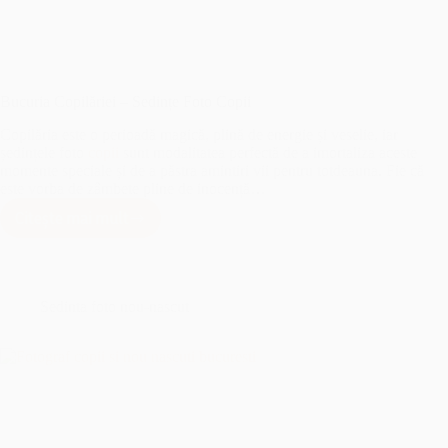
Bucuria Copilăriei – Sedințe Foto Copii
Copilăria este o perioadă magică, plină de energie și veselie, iar
ședințele foto
copii
sunt modalitatea perfectă de a imortaliza aceste
momente speciale și de a păstra amintiri vii pentru totdeauna. Fie că
este vorba de zâmbete pline de inocență…
Citește mai mult
Bucuria
Copilăriei
–
Sedințe
Foto
Sedinta foto nou-nascut
Copii