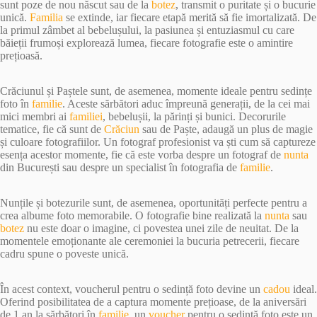
sunt poze de nou născut sau de la
botez
, transmit o puritate și o bucurie
unică.
Familia
se extinde, iar fiecare etapă merită să fie imortalizată. De
la primul zâmbet al bebelușului, la pasiunea și entuziasmul cu care
băieții frumoși explorează lumea, fiecare fotografie este o amintire
prețioasă.
Crăciunul și Paștele sunt, de asemenea, momente ideale pentru sedințe
foto în
familie
. Aceste sărbători aduc împreună generații, de la cei mai
mici membri ai
familiei
, bebelușii, la părinți și bunici. Decorurile
tematice, fie că sunt de
Crăciun
sau de Paște, adaugă un plus de magie
și culoare fotografiilor. Un fotograf profesionist va ști cum să captureze
esența acestor momente, fie că este vorba despre un fotograf de
nunta
din București sau despre un specialist în fotografia de
familie
.
Nunțile și botezurile sunt, de asemenea, oportunități perfecte pentru a
crea albume foto memorabile. O fotografie bine realizată la
nunta
sau
botez
nu este doar o imagine, ci povestea unei zile de neuitat. De la
momentele emoționante ale ceremoniei la bucuria petrecerii, fiecare
cadru spune o poveste unică.
În acest context, voucherul pentru o sedință foto devine un
cadou
ideal.
Oferind posibilitatea de a captura momente prețioase, de la aniversări
de 1 an la sărbători în
familie
, un
voucher
pentru o sedință foto este un