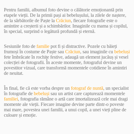
Pentru familii, albumul foto devine o călătorie emoționantă prin
etapele vieții. De la primii pași ai bebelușului, la zilele de naștere,
de la sărbătorile de Paște la
Crăciun
, fiecare fotografie este o
amintire a creșterii și a schimbărilor. Imaginile cu mama și copilul,
în special, surprind o legătură profundă și eternă.
Sesiunile foto de
familie
pot fi și distractive. Pozele cu băieți
frumoși în costume de Paște sau
Crăciun
, sau imaginile cu
bebeluși
fete îmbrăcate în rochițe festive, adaugă un element jucăuș și vesel
colecției de fotografii. În aceste momente, fotograful devine un
povestitor vizual, care transformă momentele cotidiene în amintiri
de neuitat.
În final, fie că este vorba despre un
fotograf de nuntă
, un specialist
în fotografie de
bebeluși
sau un artist care capturează momentele
familiei
, fotografia rămâne o artă care imortalizează cele mai dragi
momente ale vieții. Fiecare imagine devine parte dintr-o poveste
mai mare, povestea unei familii, a unui copil, a unei vieți pline de
culoare și emoție.