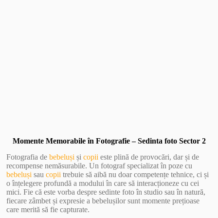
Vezi Galerie Foto
Momente Memorabile în Fotografie – Sedinta foto Sector 2
Fotografia de
bebeluși
și
copii
este plină de provocări, dar și de
recompense nemăsurabile. Un fotograf specializat în poze cu
bebeluși
sau
copii
trebuie să aibă nu doar competențe tehnice, ci și
o înțelegere profundă a modului în care să interacționeze cu cei
mici. Fie că este vorba despre sedinte foto în studio sau în natură,
fiecare zâmbet și expresie a bebelușilor sunt momente prețioase
care merită să fie capturate.