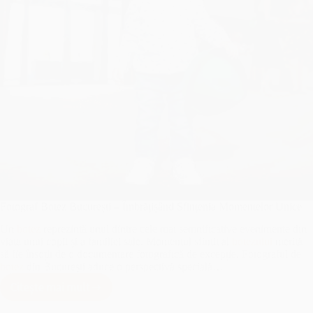
Fotograf Botez București – Îmbrățișând Sfințenia Momentelor Unice
Un
botez
reprezintă unul dintre cele mai semnificative evenimente din
viața unui copil și a familiei sale. Momentul sfințit al
botezului
merită
să fie însoțit de o documentare fotografică de excepție. Fotograful de
botez
din București aduce o perspectivă specială…
Citește mai mult
Fotograf
Botez