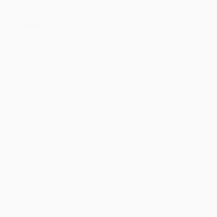
București
–
Îmbrățișând
Sedinta foto copii
Sfințenia
Momentelor
Unice