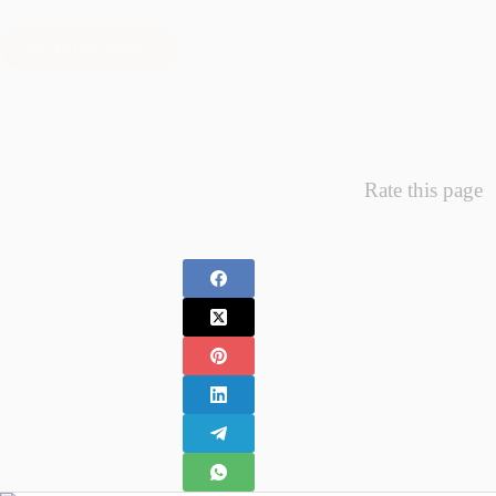
întregii…
Citește mai mult
Minunea
Primelor
Fotografii
–
Fotografii
Nou
Rate this page
Nascuti