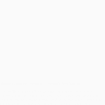
Minunea Primelor Fotografii – Fotografii Nou Nascuti
Fotografiile nou-născuților reprezintă o minunată formă de artă
fotografică, în care frumusețea și inocența copiilor sunt surprinse în
cele mai delicate și tandre moduri posibile. Aceste prime fotografii ale
micuților aduc bucurie și emoții atât proaspeților părinți, cât și