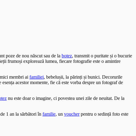
sunt poze de nou născut sau de la
botez
, transmit o puritate și o bucurie
ieții frumoși explorează lumea, fiecare fotografie este o amintire
i mici membri ai
familiei
, bebelușii, la părinți și bunici. Decorurile
ze esența acestor momente, fie că este vorba despre un fotograf de
otez
nu este doar o imagine, ci povestea unei zile de neuitat. De la
de 1 an la sărbători în
familie
, un
voucher
pentru o sedință foto este