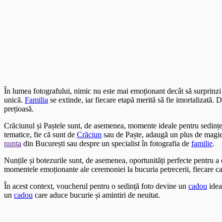
În lumea fotografului, nimic nu este mai emoționant decât să surprinz
unică.
Familia
se extinde, iar fiecare etapă merită să fie imortalizată.
prețioasă.
Crăciunul și Paștele sunt, de asemenea, momente ideale pentru sedințe
tematice, fie că sunt de
Crăciun
sau de Paște, adaugă un plus de magie ș
nunta
din București sau despre un specialist în fotografia de
familie
.
Nunțile și botezurile sunt, de asemenea, oportunități perfecte pentru 
momentele emoționante ale ceremoniei la bucuria petrecerii, fiecare c
În acest context, voucherul pentru o sedință foto devine un
cadou
idea
un
cadou
care aduce bucurie și amintiri de neuitat.