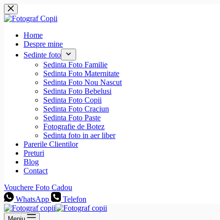
Sari
la
conținut
Home
Despre mine
Sedinte foto
Sedinta Foto Familie
Sedinta Foto Maternitate
Sedinta Foto Nou Nascut
Sedinta Foto Bebelusi
Sedinta Foto Copii
Sedinta Foto Craciun
Sedinta Foto Paste
Fotografie de Botez
Sedinta foto in aer liber
Parerile Clientilor
Preturi
Blog
Contact
Vouchere Foto Cadou
WhatsApp
Telefon
Meniu