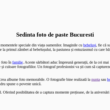
Sedinta foto de paste Bucuresti
i momentele speciale din viața oamenilor. Imaginile cu
bebeluși
, fie că 
 De la primul zâmbet al bebelușului, la pasiunea și entuziasmul cu care bă
 foto în
familie
. Aceste sărbători aduc împreună generații, de la cei ma
i culoare fotografiilor. Un fotograf profesionist va ști cum să capture
a crea albume foto memorabile. O fotografie bine realizată la
nunta
sau
b
adru spune o poveste unică.
l. Oferind posibilitatea de a captura momente prețioase, de la aniversări 