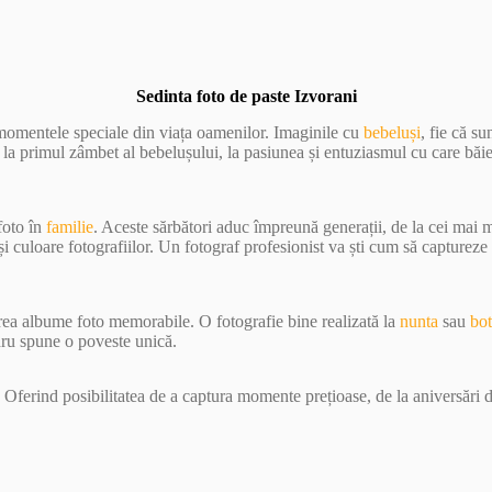
Sedinta foto de paste Izvorani
 momentele speciale din viața oamenilor. Imaginile cu
bebeluși
, fie că s
e la primul zâmbet al bebelușului, la pasiunea și entuziasmul cu care băi
foto în
familie
. Aceste sărbători aduc împreună generații, de la cei mai
 culoare fotografiilor. Un fotograf profesionist va ști cum să capturez
crea albume foto memorabile. O fotografie bine realizată la
nunta
sau
bo
dru spune o poveste unică.
 Oferind posibilitatea de a captura momente prețioase, de la aniversări d