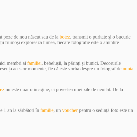
unt poze de nou născut sau de la
botez
, transmit o puritate și o bucurie
eții frumoși explorează lumea, fiecare fotografie este o amintire
 mici membri ai
familiei
, bebelușii, la părinți și bunici. Decorurile
e esența acestor momente, fie că este vorba despre un fotograf de
nunta
tez
nu este doar o imagine, ci povestea unei zile de neuitat. De la
e 1 an la sărbători în
familie
, un
voucher
pentru o sedință foto este un