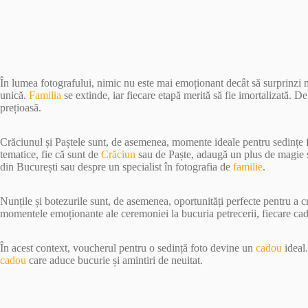
În lumea fotografului, nimic nu este mai emoționant decât să surprinzi
unică.
Familia
se extinde, iar fiecare etapă merită să fie imortalizată. D
prețioasă.
Crăciunul și Paștele sunt, de asemenea, momente ideale pentru sedințe 
tematice, fie că sunt de
Crăciun
sau de Paște, adaugă un plus de magie și
din București sau despre un specialist în fotografia de
familie
.
Nunțile și botezurile sunt, de asemenea, oportunități perfecte pentru a 
momentele emoționante ale ceremoniei la bucuria petrecerii, fiecare ca
În acest context, voucherul pentru o sedință foto devine un
cadou
ideal.
cadou
care aduce bucurie și amintiri de neuitat.