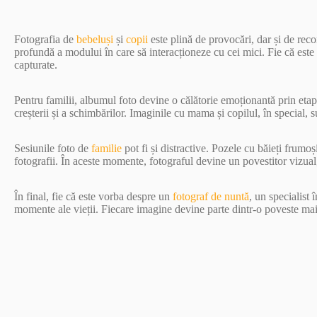
Fotografia de
bebeluși
și
copii
este plină de provocări, dar și de re
profundă a modului în care să interacționeze cu cei mici. Fie că este
capturate.
Pentru familii, albumul foto devine o călătorie emoționantă prin etapel
creșterii și a schimbărilor. Imaginile cu mama și copilul, în special, 
Sesiunile foto de
familie
pot fi și distractive. Pozele cu băieți frumo
fotografii. În aceste momente, fotograful devine un povestitor vizual
În final, fie că este vorba despre un
fotograf de nuntă
, un specialist 
momente ale vieții. Fiecare imagine devine parte dintr-o poveste mai m