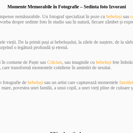
Momente Memorabile în Fotografie – Sedinta foto Izvorani
compense nemăsurabile. Un fotograf specializat în poze cu
bebeluși
sau
c
 vorba despre sedinte foto în studio sau în natură, fiecare zâmbet și expr
e vieții. De la primii pași ai bebelușului, la zilele de naștere, de la sărb
surprind o legătură profundă și eternă.
și în costume de Paște sau
Crăciun
, sau imaginile cu
bebeluși
fete îmbrăc
, care transformă momentele cotidiene în amintiri de neuitat.
în fotografie de
bebeluși
sau un artist care capturează momentele
familie
are, povestea unei familii, a unui copil, a unei vieți pline de culoare ș