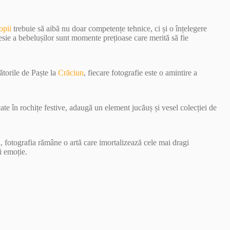
opii
trebuie să aibă nu doar competențe tehnice, ci și o înțelegere
esie a bebelușilor sunt momente prețioase care merită să fie
ătorile de Paște la
Crăciun
, fiecare fotografie este o amintire a
ate în rochițe festive, adaugă un element jucăuș și vesel colecției de
i
, fotografia rămâne o artă care imortalizează cele mai dragi
i emoție.