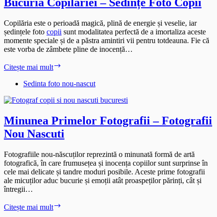
Bucuria Copilăriei – Sedințe Foto Copii
Copilăria este o perioadă magică, plină de energie și veselie, iar
ședințele foto
copii
sunt modalitatea perfectă de a imortaliza aceste
momente speciale și de a păstra amintiri vii pentru totdeauna. Fie că
este vorba de zâmbete pline de inocență…
Bucuria
Citește mai mult
Copilăriei
–
Sedinta foto nou-nascut
Sedințe
Foto
Copii
Minunea Primelor Fotografii – Fotografii
Nou Nascuti
Fotografiile nou-născuților reprezintă o minunată formă de artă
fotografică, în care frumusețea și inocența copiilor sunt surprinse în
cele mai delicate și tandre moduri posibile. Aceste prime fotografii
ale micuților aduc bucurie și emoții atât proaspeților părinți, cât și
întregii…
Minunea
Citește mai mult
Primelor