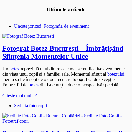
Ultimele articole
Uncategorized
,
Fotografia de eveniment
Fotograf Botez București – Îmbrățișând
Sfințenia Momentelor Unice
Un
botez
reprezintă unul dintre cele mai semnificative evenimente
din viața unui copil și a familiei sale. Momentul sfințit al
botezului
merită să fie însoțit de o documentare fotografică de excepție.
Fotograful de
botez
din București aduce o perspectivă specială…
Fotograf
Citește mai mult
Botez
București
Sedinta foto copii
–
Îmbrățișând
Sfințenia
Momentelor
Unice