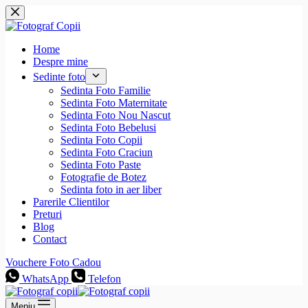
Sari
la
conținut
Home
Despre mine
Sedinte foto
Sedinta Foto Familie
Sedinta Foto Maternitate
Sedinta Foto Nou Nascut
Sedinta Foto Bebelusi
Sedinta Foto Copii
Sedinta Foto Craciun
Sedinta Foto Paste
Fotografie de Botez
Sedinta foto in aer liber
Parerile Clientilor
Preturi
Blog
Contact
Vouchere Foto Cadou
WhatsApp
Telefon
Meniu