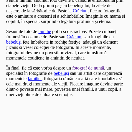
Pentru familii, albumul foto devine o călătorie emoționantă prin
etapele vieții. De la primii pași ai bebelușului, la zilele de
naștere, de la sărbătorile de Paște la
Crăciun
, fiecare fotografie
este o amintire a creșterii și a schimbărilor. Imaginile cu mama și
copilul, în special, surprind o legătură profundă și eternă.
Sesiunile foto de
familie
pot fi și distractive. Pozele cu băieți
frumoși în costume de Paște sau
Crăciun
, sau imaginile cu
bebeluși
fete îmbrăcate în rochițe festive, adaugă un element
jucăuș și vesel colecției de fotografii. În aceste momente,
fotograful devine un povestitor vizual, care transformă
momentele cotidiene în amintiri de neuitat.
În final, fie că este vorba despre un
fotograf de nuntă
, un
specialist în fotografie de
bebeluși
sau un artist care capturează
momentele
familiei
, fotografia rămâne o artă care imortalizează
cele mai dragi momente ale vieții. Fiecare imagine devine parte
dintr-o poveste mai mare, povestea unei familii, a unui copil, a
unei vieți pline de culoare și emoție.