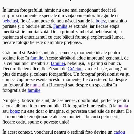
În lumea fotografului, nimic nu este mai emoționant decât să
surprinzi momentele speciale din viața oamenilor. Imaginile cu
bebeluși
, fie că sunt poze de nou născut sau de la
botez
, transmit o
puritate și o bucurie unică.
Familia
se extinde, iar fiecare etapă
merită să fie imortalizată. De la primul zâmbet al bebelușului, la
pasiunea și entuziasmul cu care băieții frumoși explorează lumea,
fiecare fotografie este o amintire prețioasă.
Crăciunul și Paștele sunt, de asemenea, momente ideale pentru
sedințe foto în
familie
. Aceste sărbători aduc împreună generații, de
la cei mai mici membri ai
familiei
, bebelușii, la părinți și bunici.
Decorurile tematice, fie că sunt de
Crăciun
sau de Paște, adaugă un
plus de magie și culoare fotografiilor. Un fotograf profesionist va ști
cum să captureze esența acestor momente, fie că este vorba despre
un fotograf de
nunta
din București sau despre un specialist în
fotografia de
familie
.
Nunțile și botezurile sunt, de asemenea, oportunități perfecte pentru
a crea albume foto memorabile. O fotografie bine realizată la
nunta
sau
botez
nu este doar o imagine, ci povestea unei zile de neuitat. De
la momentele emoționante ale ceremoniei la bucuria petrecerii,
fiecare cadru spune o poveste unică.
În acest context, voucherul pentru o sedință foto devine un
cadou