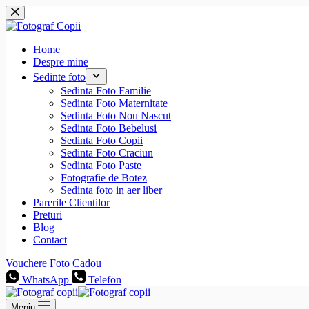
Sari
la
conținut
Home
Despre mine
Sedinte foto
Sedinta Foto Familie
Sedinta Foto Maternitate
Sedinta Foto Nou Nascut
Sedinta Foto Bebelusi
Sedinta Foto Copii
Sedinta Foto Craciun
Sedinta Foto Paste
Fotografie de Botez
Sedinta foto in aer liber
Parerile Clientilor
Preturi
Blog
Contact
Vouchere Foto Cadou
WhatsApp
Telefon
Meniu