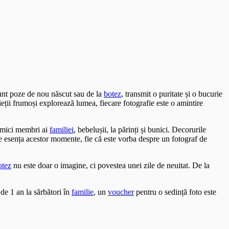
sunt poze de nou născut sau de la
botez
, transmit o puritate și o bucurie
ieții frumoși explorează lumea, fiecare fotografie este o amintire
i mici membri ai
familiei
, bebelușii, la părinți și bunici. Decorurile
ze esența acestor momente, fie că este vorba despre un fotograf de
otez
nu este doar o imagine, ci povestea unei zile de neuitat. De la
de 1 an la sărbători în
familie
, un
voucher
pentru o sedință foto este