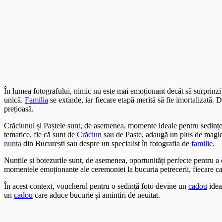
În lumea fotografului, nimic nu este mai emoționant decât să surprinz
unică.
Familia
se extinde, iar fiecare etapă merită să fie imortalizată.
prețioasă.
Crăciunul și Paștele sunt, de asemenea, momente ideale pentru sedințe
tematice, fie că sunt de
Crăciun
sau de Paște, adaugă un plus de magie ș
nunta
din București sau despre un specialist în fotografia de
familie
.
Nunțile și botezurile sunt, de asemenea, oportunități perfecte pentru 
momentele emoționante ale ceremoniei la bucuria petrecerii, fiecare c
În acest context, voucherul pentru o sedință foto devine un
cadou
idea
un
cadou
care aduce bucurie și amintiri de neuitat.