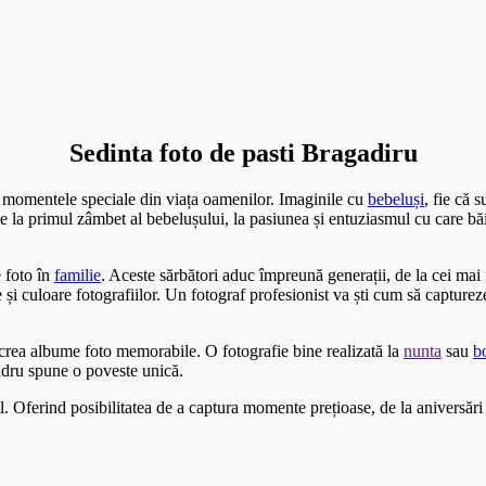
Sedinta foto de pasti Bragadiru
i momentele speciale din viața oamenilor. Imaginile cu
bebeluși
, fie că 
 De la primul zâmbet al bebelușului, la pasiunea și entuziasmul cu care bă
 foto în
familie
. Aceste sărbători aduc împreună generații, de la cei ma
i culoare fotografiilor. Un fotograf profesionist va ști cum să capture
a crea albume foto memorabile. O fotografie bine realizată la
nunta
sau
b
adru spune o poveste unică.
l. Oferind posibilitatea de a captura momente prețioase, de la aniversări 