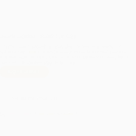
Bucuria Copilăriei – Sedințe Foto Copii
Copilăria este o perioadă magică, plină de energie și veselie, iar
ședințele foto
copii
sunt modalitatea perfectă de a imortaliza aceste
momente speciale și de a păstra amintiri vii pentru totdeauna. Fie că
este vorba de zâmbete pline de inocență…
Citește mai mult
Bucuria
Copilăriei
–
Sedințe
Foto
Sedinta foto nou-nascut
Copii