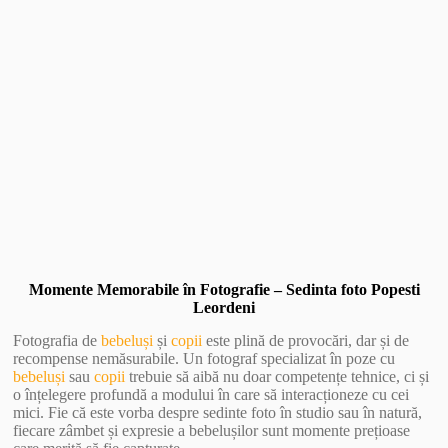
Vezi Galerie Foto
Momente Memorabile în Fotografie – Sedinta foto Popesti
Leordeni
Fotografia de
bebeluși
și
copii
este plină de provocări, dar și de
recompense nemăsurabile. Un fotograf specializat în poze cu
bebeluși
sau
copii
trebuie să aibă nu doar competențe tehnice, ci și
o înțelegere profundă a modului în care să interacționeze cu cei
mici. Fie că este vorba despre sedinte foto în studio sau în natură,
fiecare zâmbet și expresie a bebelușilor sunt momente prețioase