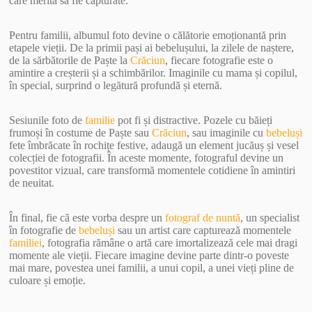
care merită să fie capturate.
Pentru familii, albumul foto devine o călătorie emoționantă prin
etapele vieții. De la primii pași ai bebelușului, la zilele de naștere,
de la sărbătorile de Paște la
Crăciun
, fiecare fotografie este o
amintire a creșterii și a schimbărilor. Imaginile cu mama și copilul,
în special, surprind o legătură profundă și eternă.
Sesiunile foto de
familie
pot fi și distractive. Pozele cu băieți
frumoși în costume de Paște sau
Crăciun
, sau imaginile cu
bebeluși
fete îmbrăcate în rochițe festive, adaugă un element jucăuș și vesel
colecției de fotografii. În aceste momente, fotograful devine un
povestitor vizual, care transformă momentele cotidiene în amintiri
de neuitat.
În final, fie că este vorba despre un
fotograf de nuntă
, un specialist
în fotografie de
bebeluși
sau un artist care capturează momentele
familiei
, fotografia rămâne o artă care imortalizează cele mai dragi
momente ale vieții. Fiecare imagine devine parte dintr-o poveste
mai mare, povestea unei familii, a unui copil, a unei vieți pline de
culoare și emoție.