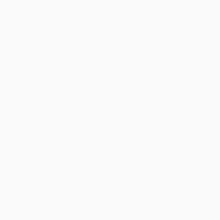
Minunea Primelor Fotografii – Fotografii Nou Nascuti
Fotografiile nou-născuților reprezintă o minunată formă de artă
fotografică, în care frumusețea și inocența copiilor sunt surprinse în
cele mai delicate și tandre moduri posibile. Aceste prime fotografii ale