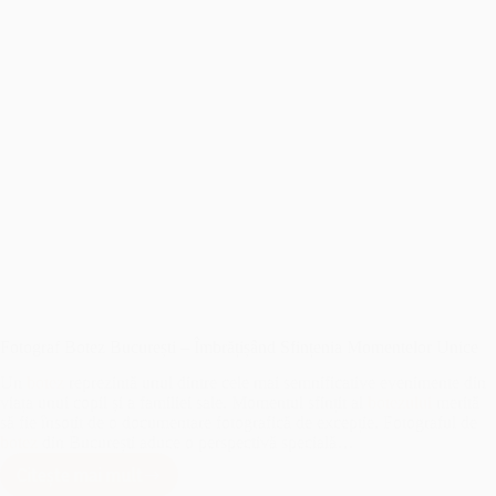
Fotograf Botez București – Îmbrățișând Sfințenia Momentelor Unice
Un
botez
reprezintă unul dintre cele mai semnificative evenimente din
viața unui copil și a familiei sale. Momentul sfințit al
botezului
merită
să fie însoțit de o documentare fotografică de excepție. Fotograful de
botez
din București aduce o perspectivă specială…
Citește mai mult
Fotograf