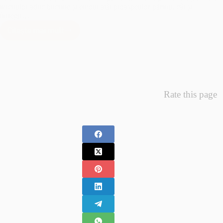
micuților aduc bucurie și emoții atât proaspeților părinți, cât și
întregii…
Citește mai mult
Minunea
Primelor
Fotografii
–
Fotografii
Nou
Rate this page
Nascuti