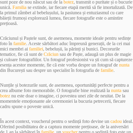
sunt poze de nou născut sau de la
botez
, transmit o puritate și o bucurie
unică.
Familia
se extinde, iar fiecare etapă merită să fie imortalizată. De
la primul zâmbet al bebelușului, la pasiunea și entuziasmul cu care
băieții frumoși explorează lumea, fiecare fotografie este o amintire
prețioasă.
Crăciunul și Paștele sunt, de asemenea, momente ideale pentru sedințe
foto în
familie
. Aceste sărbători aduc împreună generații, de la cei mai
mici membri ai
familiei
, bebelușii, la părinți și bunici. Decorurile
tematice, fie că sunt de
Crăciun
sau de Paște, adaugă un plus de magie
și culoare fotografiilor. Un fotograf profesionist va ști cum să captureze
esența acestor momente, fie că este vorba despre un fotograf de
nunta
din București sau despre un specialist în fotografia de
familie
.
Nunțile și botezurile sunt, de asemenea, oportunități perfecte pentru a
crea albume foto memorabile. O fotografie bine realizată la
nunta
sau
botez
nu este doar o imagine, ci povestea unei zile de neuitat. De la
momentele emoționante ale ceremoniei la bucuria petrecerii, fiecare
cadru spune o poveste unică.
În acest context, voucherul pentru o sedință foto devine un
cadou
ideal.
Oferind posibilitatea de a captura momente prețioase, de la aniversări
de 1 an la sărbători în
familie
, un
voucher
pentru o sedință foto este un