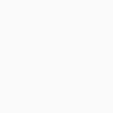
Botez
București
–
Îmbrățișând
Sedinta foto copii
Sfințenia
Momentelor
Unice