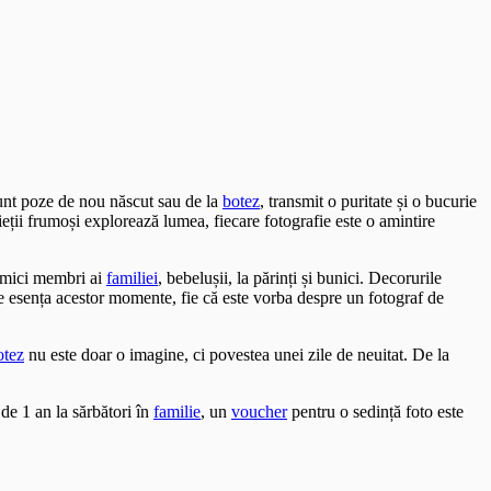
sunt poze de nou născut sau de la
botez
, transmit o puritate și o bucurie
ieții frumoși explorează lumea, fiecare fotografie este o amintire
i mici membri ai
familiei
, bebelușii, la părinți și bunici. Decorurile
ze esența acestor momente, fie că este vorba despre un fotograf de
otez
nu este doar o imagine, ci povestea unei zile de neuitat. De la
de 1 an la sărbători în
familie
, un
voucher
pentru o sedință foto este