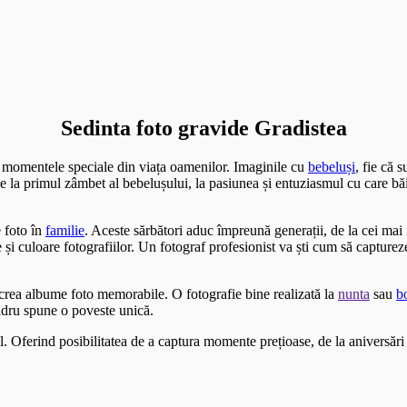
Sedinta foto gravide Gradistea
i momentele speciale din viața oamenilor. Imaginile cu
bebeluși
, fie că 
 De la primul zâmbet al bebelușului, la pasiunea și entuziasmul cu care bă
 foto în
familie
. Aceste sărbători aduc împreună generații, de la cei ma
i culoare fotografiilor. Un fotograf profesionist va ști cum să capture
a crea albume foto memorabile. O fotografie bine realizată la
nunta
sau
b
adru spune o poveste unică.
l. Oferind posibilitatea de a captura momente prețioase, de la aniversări 