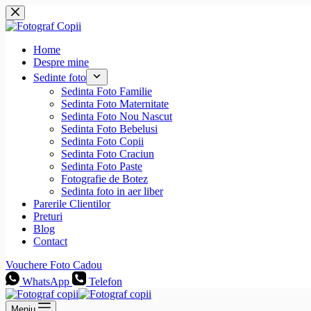
Sari
la
conținut
Home
Despre mine
Sedinte foto
Sedinta Foto Familie
Sedinta Foto Maternitate
Sedinta Foto Nou Nascut
Sedinta Foto Bebelusi
Sedinta Foto Copii
Sedinta Foto Craciun
Sedinta Foto Paste
Fotografie de Botez
Sedinta foto in aer liber
Parerile Clientilor
Preturi
Blog
Contact
Vouchere Foto Cadou
WhatsApp
Telefon
Meniu