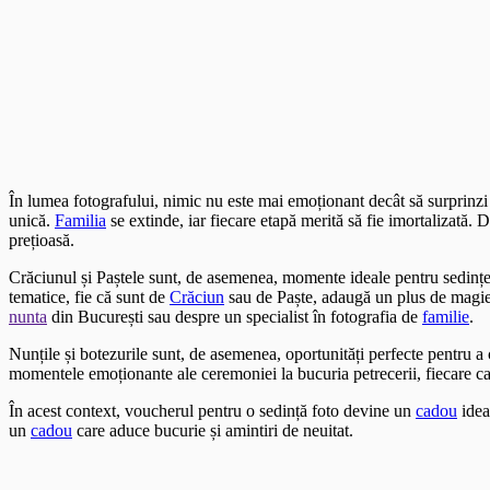
În lumea fotografului, nimic nu este mai emoționant decât să surprinz
unică.
Familia
se extinde, iar fiecare etapă merită să fie imortalizată.
prețioasă.
Crăciunul și Paștele sunt, de asemenea, momente ideale pentru sedințe
tematice, fie că sunt de
Crăciun
sau de Paște, adaugă un plus de magie ș
nunta
din București sau despre un specialist în fotografia de
familie
.
Nunțile și botezurile sunt, de asemenea, oportunități perfecte pentru 
momentele emoționante ale ceremoniei la bucuria petrecerii, fiecare c
În acest context, voucherul pentru o sedință foto devine un
cadou
idea
un
cadou
care aduce bucurie și amintiri de neuitat.