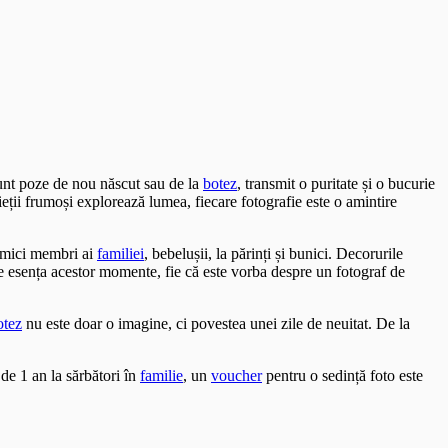
sunt poze de nou născut sau de la
botez
, transmit o puritate și o bucurie
ieții frumoși explorează lumea, fiecare fotografie este o amintire
i mici membri ai
familiei
, bebelușii, la părinți și bunici. Decorurile
ze esența acestor momente, fie că este vorba despre un fotograf de
otez
nu este doar o imagine, ci povestea unei zile de neuitat. De la
de 1 an la sărbători în
familie
, un
voucher
pentru o sedință foto este