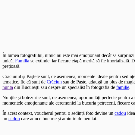
În lumea fotografului, nimic nu este mai emoționant decât să surprinz
unică.
Familia
se extinde, iar fiecare etapă merită să fie imortalizată.
prețioasă.
Crăciunul și Paștele sunt, de asemenea, momente ideale pentru sedințe
tematice, fie că sunt de
Crăciun
sau de Paște, adaugă un plus de magie ș
nunta
din București sau despre un specialist în fotografia de
familie
.
Nunțile și botezurile sunt, de asemenea, oportunități perfecte pentru 
momentele emoționante ale ceremoniei la bucuria petrecerii, fiecare c
În acest context, voucherul pentru o sedință foto devine un
cadou
idea
un
cadou
care aduce bucurie și amintiri de neuitat.