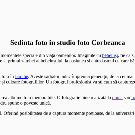
Sedinta foto in studio foto Corbeanca
i momentele speciale din viața oamenilor. Imaginile cu
bebeluși
, fie că 
 De la primul zâmbet al bebelușului, la pasiunea și entuziasmul cu care bă
 foto în
familie
. Aceste sărbători aduc împreună generații, de la cei ma
i culoare fotografiilor. Un fotograf profesionist va ști cum să capture
a crea albume foto memorabile. O fotografie bine realizată la
nunta
sau
b
adru spune o poveste unică.
l. Oferind posibilitatea de a captura momente prețioase, de la aniversări 