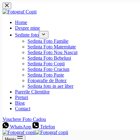
Sari
la
conținut
Home
Despre mine
Sedinte foto
Sedinta Foto Familie
Sedinta Foto Maternitate
Sedinta Foto Nou Nascut
Sedinta Foto Bebelusi
Sedinta Foto Copii
Sedinta Foto Craciun
Sedinta Foto Paste
Fotografie de Botez
Sedinta foto in aer liber
Parerile Clientilor
Preturi
Blog
Contact
Vouchere Foto Cadou
WhatsApp
Telefon
Meniu